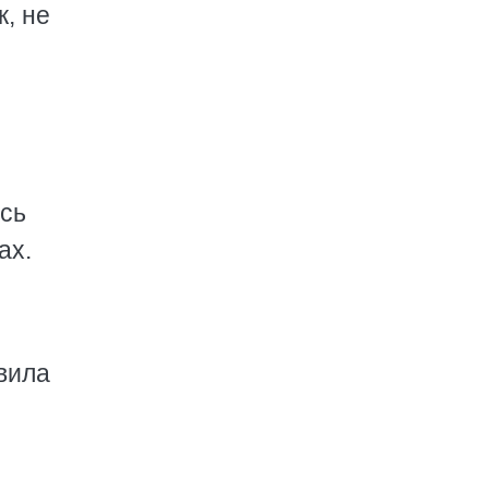
, не
ись
ах.
вила