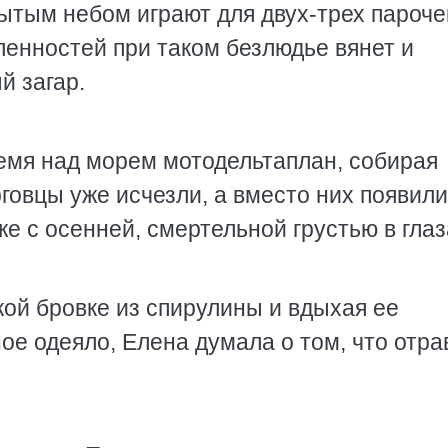
ытым небом играют для двух-трех парочек
ленностей при таком безлюдье вянет и
й загар.
емя над морем мотодельтаплан, собирая
говцы уже исчезли, а вместо них появил
е с осенней, смертельной грустью в глаз
кой бровке из спирулины и вдыхая ее
ое одеяло, Елена думала о том, что отра