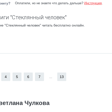
книгу?
Оплатили, но не знаете что делать дальше?
Инструкция
.
иги "Стеклянный человек"
е "Стеклянный человек" читать бесплатно онлайн.
4
5
6
7
...
13
ветлана Чулкова