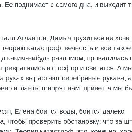
а. Ее поднимает с самого дна, и выходит 
сталл Атлантов, Димыч грузиться не хочет
 теорию катастроф, вечность и все такое
 под каким-нибудь разломом, провалилась 
и превратились в фосфор и светятся. А м
на руках вырастают серебряные рукава, а
вно атланты говорят нам: привет, а мы 
есят, Елена боится воды, боится далеко
а, чтобы проверить обстановку: что за ш
нами. Теория катастроф, это, конечно, хо