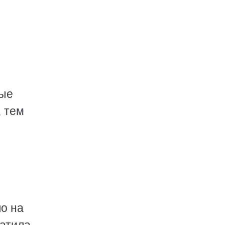
рые
, тем
ло на