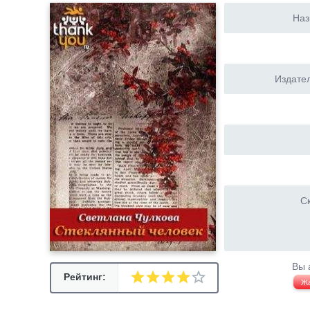
Наз
Издател
Ск
Вы 
Рейтинг:
Ж