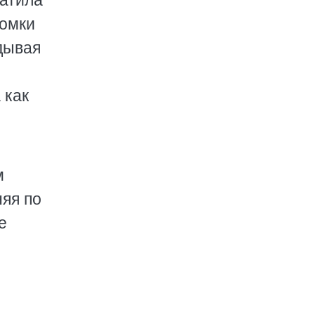
ватила
ромки
дывая
 как
м
няя по
е