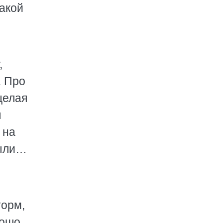
такой
,
. Про
целая
ы
 на
были…
торм,
рошо,