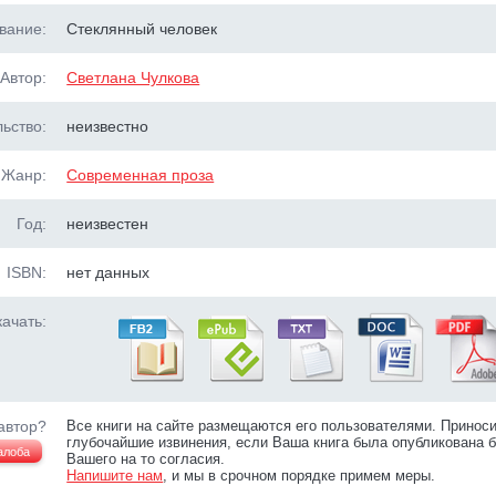
вание:
Стеклянный человек
Автор:
Светлана Чулкова
ьство:
неизвестно
Жанр:
Современная проза
Год:
неизвестен
ISBN:
нет данных
ачать:
автор?
Все книги на сайте размещаются его пользователями. Принос
глубочайшие извинения, если Ваша книга была опубликована б
алоба
Вашего на то согласия.
Напишите нам
, и мы в срочном порядке примем меры.