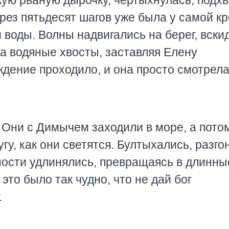
кую рваную дырочку, чертыхнулась, подх
ерез пятьдесят шагов уже была у самой к
оды. Волны надвигались на берег, вски
а водяные хвосты, заставляя Елену
ждение проходило, и она просто смотрела
. Они с Димычем заходили в море, а пото
гу, как они светятся. Бултыхались, разго
ости удлинялись, превращаясь в длинны
то было так чудно, что не дай бог
.