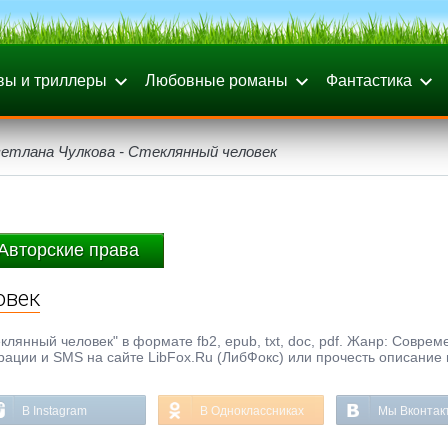
вы и триллеры
Любовные романы
Фантастика
етлана Чулкова - Стеклянный человек
Авторские права
овек
клянный человек" в формате fb2, epub, txt, doc, pdf. Жанр: Совре
трации и SMS на сайте LibFox.Ru (ЛибФокс) или прочесть описание 
В Instagram
В Одноклассниках
Мы Вконтак