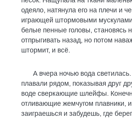
песок. Нащупала на ткани малень
одеяло, натянула его на плечи и ч
играющей штормовыми мускулами в
белые пенные головы, становясь н
отпрыгивать назад, но потом нава
штормит, и всё.
А вчера ночью вода светилась
плавали рядом, показывая друг дру
воде сверкающие шлейфы. Конечн
отливающие жемчугом плавники, и э
заиграешься и забудешь, где берег