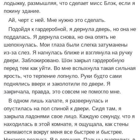
лодыжку, размышляя, что сделает мисс Блэк, если я
покину здание.
Ай, черт с ней. Мне нужно это сделать.
Подойдя к гардеробной, я дернула дверь, но она не
поддалась. Я дернула снова, но она опять не
шелохнулась. Мои глаза были слегка затуманены
из-за слез. Я нагнулась ближе и взглянула на ручку
двери. Заблокировано. Шон закрыл гардеробную
перед тем как уйти. Во мне вспыхнула такая сильная
ярость, что терпение лопнуло. Руки будто сами
поднялись вверх и заколотили по двери. Я
закричала, правда, это совсем не помогло мне.
В одном лишь халате, я развернулась и
опустилась на пол спиной к двери. Сидя там, я
закрыла ладонями свое лицо. Каждую секунду, что я
находилась в этой комнате, я ощущала, как стены
сжимаются вокруг меня все быстрее и быстрее.
Никакого воздуха. Я в ловушке. Пальцы вцепились в