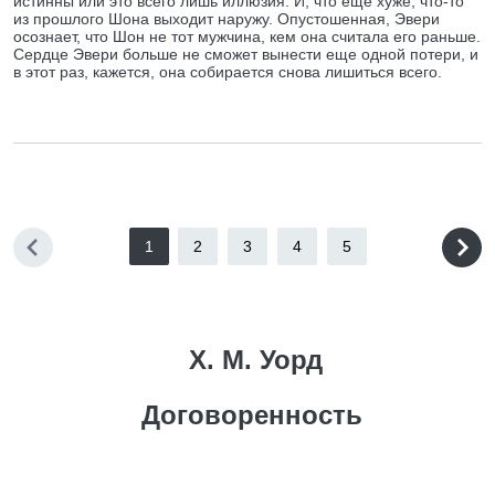
истинны или это всего лишь иллюзия. И, что еще хуже, что-то
из прошлого Шона выходит наружу. Опустошенная, Эвери
осознает, что Шон не тот мужчина, кем она считала его раньше.
Сердце Эвери больше не сможет вынести еще одной потери, и
в этот раз, кажется, она собирается снова лишиться всего.
1
2
3
4
5
Х. М. Уорд
Договоренность