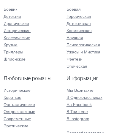
Боевик
Боевая
Детектив
Героическая
Иронические
Детективная
Исторические
Космическая
Классические
Научная
Крутые
Психологическая
Триллеры
Ужасы и Мистика
Шпионские
Фэнтези
Эпическая
Любовные романы
Информация
Исторические
Мы Вконтакте
Короткие
В Одноклассниках
Фантастические
На Facebook
Остросюжетные
В Твиттере
Современные
В Instagram
Эротические