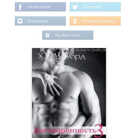
На Facebook
В Твиттере
В Instagram
В Одноклассниках
Мы Вконтакте