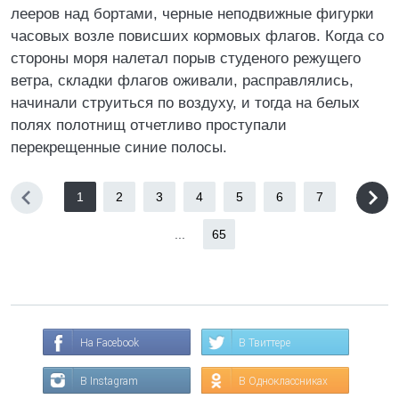
лееров над бортами, черные неподвижные фигурки
часовых возле повисших кормовых флагов. Когда со
стороны моря налетал порыв студеного режущего
ветра, складки флагов оживали, расправлялись,
начинали струиться по воздуху, и тогда на белых
полях полотнищ отчетливо проступали
перекрещенные синие полосы.
1
2
3
4
5
6
7
...
65
На Facebook
В Твиттере
В Instagram
В Одноклассниках