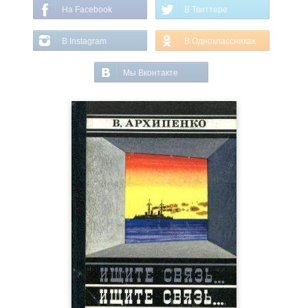
На Facebook
В Твиттере
В Instagram
В Одноклассниках
Мы Вконтакте