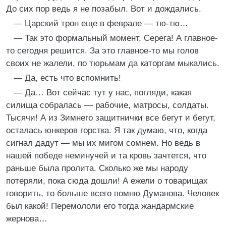
До сих пор ведь я не позабыл. Вот и дождались.
— Царский трон еще в феврале — тю-тю…
— Так это формальный момент, Серега! А главное-
то сегодня решится. За это главное-то мы голов
своих не жалели, по тюрьмам да каторгам мыкались.
— Да, есть что вспомнить!
— Да… Вот сейчас тут у нас, погляди, какая
силища собралась — рабочие, матросы, солдаты.
Тысячи! А из Зимнего защитнички все бегут и бегут,
осталась юнкеров горстка. Я так думаю, что, когда
сигнал дадут — мы их мигом сомнем. Но ведь в
нашей победе неминучей и та кровь зачтется, что
раньше была пролита. Сколько же мы народу
потеряли, пока сюда дошли! А ежели о товарищах
говорить, то больше всего помню Думанова. Человек
был какой! Перемололи его тогда жандармские
жернова…