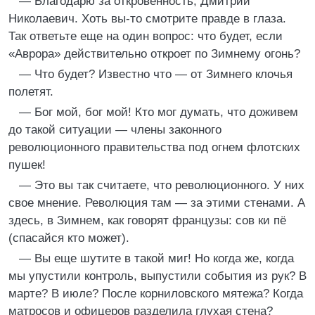
— Благодарю за откровенность, Дмитрий
Николаевич. Хоть вы-то смотрите правде в глаза.
Так ответьте еще на один вопрос: что будет, если
«Аврора» действительно откроет по Зимнему огонь?
— Что будет? Известно что — от Зимнего клочья
полетят.
— Бог мой, бог мой! Кто мог думать, что доживем
до такой ситуации — члены законного
революционного правительства под огнем флотских
пушек!
— Это вы так считаете, что революционного. У них
свое мнение. Революция там — за этими стенами. А
здесь, в Зимнем, как говорят французы: сов ки пё
(спасайся кто может).
— Вы еще шутите в такой миг! Но когда же, когда
мы упустили контроль, выпустили события из рук? В
марте? В июле? После корниловского мятежа? Когда
матросов и офицеров разделила глухая стена?