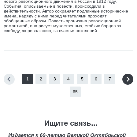
нового революционного движения в России в 1912 году.
События, описываемые в повести, происходили в
действительности. Автор сохраняет подлинные исторические
имена, наряду с ними перед читателями проходят
обобщенные образы. Повесть пронизана революционной
романтикой, она рисует мужественных, стойких борцов за
свободу, за революцию, за счастье поколений.
1
2
3
4
5
6
7
...
65
Ищите связь...
Издается к 60-летию Великой Октябрьской