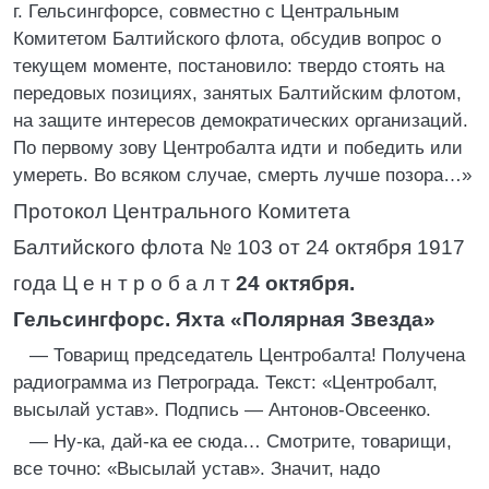
г. Гельсингфорсе, совместно с Центральным
Комитетом Балтийского флота, обсудив вопрос о
текущем моменте, постановило: твердо стоять на
передовых позициях, занятых Балтийским флотом,
на защите интересов демократических организаций.
По первому зову Центробалта идти и победить или
умереть. Во всяком случае, смерть лучше позора…»
Протокол Центрального Комитета
Балтийского флота № 103 от 24 октября 1917
года Ц е н т р о б а л т
24 октября.
Гельсингфорс. Яхта «Полярная Звезда»
— Товарищ председатель Центробалта! Получена
радиограмма из Петрограда. Текст: «Центробалт,
высылай устав». Подпись — Антонов-Овсеенко.
— Ну-ка, дай-ка ее сюда… Смотрите, товарищи,
все точно: «Высылай устав». Значит, надо