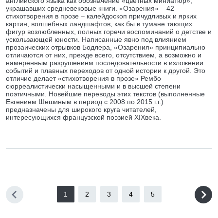
английского языка как обозначение «цветных миниатюр»,
украшавших средневековые книги. «Озарения» – 42
стихотворения в прозе – калейдоскоп причудливых и ярких
картин, волшебных ландшафтов, как бы в тумане тающих
фигур возлюбленных, полных горечи воспоминаний о детстве и
ускользающей юности. Написанные явно под влиянием
прозаических отрывков Бодлера, «Озарения» принципиально
отличаются от них, прежде всего, отсутствием, а возможно и
намеренным разрушением последовательности в изложении
событий и плавных переходов от одной истории к другой. Это
отличие делает «стихотворения в прозе» Рембо
сюрреалистически насыщенными и в высшей степени
поэтичными. Новейшие переводы этих текстов (выполненные
Евгением Шешиным в период с 2008 по 2015 г.г.)
предназначены для широкого круга читателей,
интересующихся французской поэзией XIXвека.
1
2
3
4
5