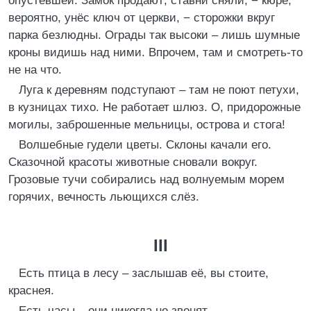
опустевшей. Зáмок продают; ставни сняли, − кюре,
вероятно, унёс ключ от церкви, − сторожки вкруг
парка безлюдны. Ограды так высоки – лишь шумные
кроны видишь над ними. Впрочем, там и смотреть-то
не на что.
Луга к деревням подступают – там не поют петухи,
в кузницах тихо. Не работает шлюз. О, придорожные
могилы, заброшенные мельницы, острова и стога!
Волшебные гудели цветы. Склоны качали его.
Сказочной красоты животные сновали вокруг.
Грозовые тучи собирались над волнуемым морем
горячих, вечность льющихся слёз.
III
Есть птица в лесу – заслышав её, вы стоите,
краснея.
Есть часы – они никогда не звонят.