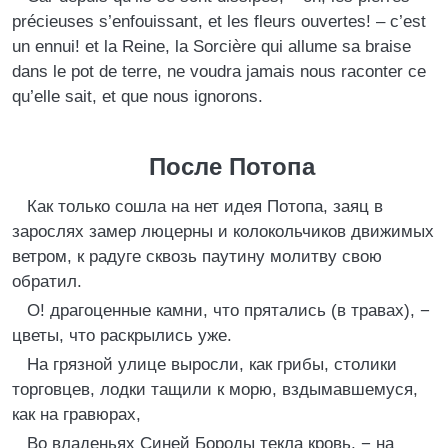
précieuses s’enfouissant, et les fleurs ouvertes! – c’est
un ennui! et la Reine, la Sorcière qui allume sa braise
dans le pot de terre, ne voudra jamais nous raconter ce
qu’elle sait, et que nous ignorons.
После Потопа
Как только сошла на нет идея Потопа, заяц в
зарослях замер люцерны и колокольчиков движимых
ветром, к радуге сквозь паутину молитву свою
обратил.
О! драгоценные камни, что прятались (в травах), −
цветы, что раскрылись уже.
На грязной улице выросли, как грибы, столики
торговцев, лодки тащили к морю, вздымавшемуся,
как на гравюрах,
Во владеньях Синей Бороды текла кровь, − на