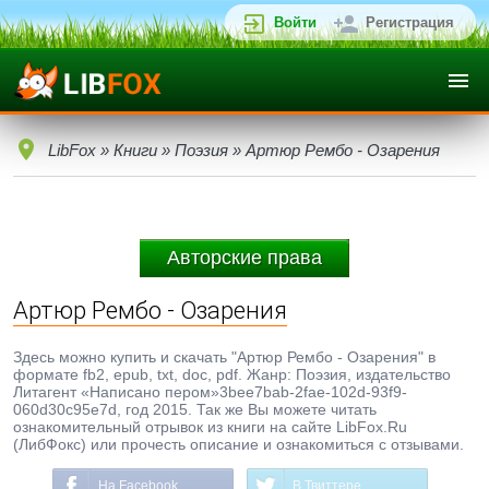
Войти
Регистрация
LibFox
»
Книги
»
Поэзия
» Артюр Рембо - Озарения
Авторские права
Артюр Рембо - Озарения
Здесь можно купить и скачать "Артюр Рембо - Озарения" в
формате fb2, epub, txt, doc, pdf. Жанр: Поэзия, издательство
Литагент «Написано пером»3bee7bab-2fae-102d-93f9-
060d30c95e7d, год 2015. Так же Вы можете читать
ознакомительный отрывок из книги на сайте LibFox.Ru
(ЛибФокс) или прочесть описание и ознакомиться с отзывами.
На Facebook
В Твиттере