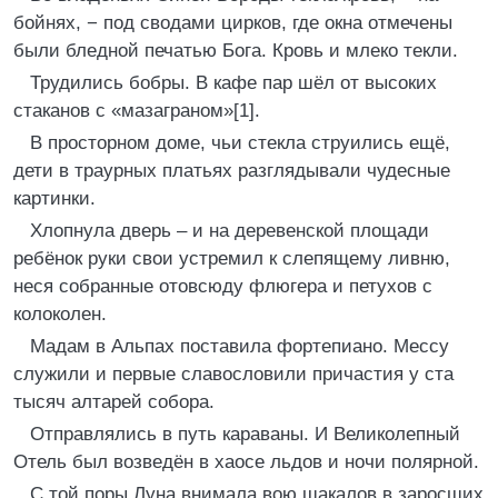
бойнях, − под сводами цирков, где окна отмечены
были бледной печатью Бога. Кровь и млеко текли.
Трудились бобры. В кафе пар шёл от высоких
стаканов с «мазаграном»[1].
В просторном доме, чьи стекла струились ещё,
дети в траурных платьях разглядывали чудесные
картинки.
Хлопнула дверь – и на деревенской площади
ребёнок руки свои устремил к слепящему ливню,
неся собранные отовсюду флюгера и петухов с
колоколен.
Мадам в Альпах поставила фортепиано. Мессу
служили и первые славословили причастия у ста
тысяч алтарей собора.
Отправлялись в путь караваны. И Великолепный
Отель был возведён в хаосе льдов и ночи полярной.
С той поры Луна внимала вою шакалов в заросших