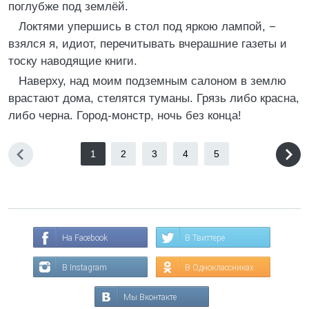
поглубже под землёй.
Локтями упершись в стол под яркою лампой, −
взялся я, идиот, перечитывать вчерашние газеты и
тоску наводящие книги.
Наверху, над моим подземным салоном в землю
врастают дома, стелятся туманы. Грязь либо красна,
либо черна. Город-монстр, ночь без конца!
1
2
3
4
5
На Facebook
В Твиттере
В Instagram
В Одноклассниках
Мы Вконтакте