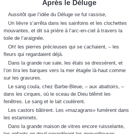
Après le Déluge
Aussitôt que l’idée du Déluge se fut rassise,
Un lièvre s’arrêta dans les sainfoins et les clochettes
mouvantes, et dit sa prière à l’arc-en-ciel à travers la
toile de l’araignée.
Oh! les pierres précieuses qui se cachaient, – les
fleurs qui regardaient déjà.
Dans la grande rue sale, les étals se dressèrent, et
l’on tira les barques vers la mer étagée là-haut comme
sur les gravures.
Le sang coula, chez Barbe-Bleue, – aux abattoirs, –
dans les cirques, où le sceau de Dieu blêmit les
fenêtres. Le sang et le lait coulèrent.
Les castors bâtirent. Les «mazagrans» fumèrent dans
les estaminets.
Dans la grande maison de vitres encore ruisselante,
les enfants en deuil regardèrent les merveilleuses