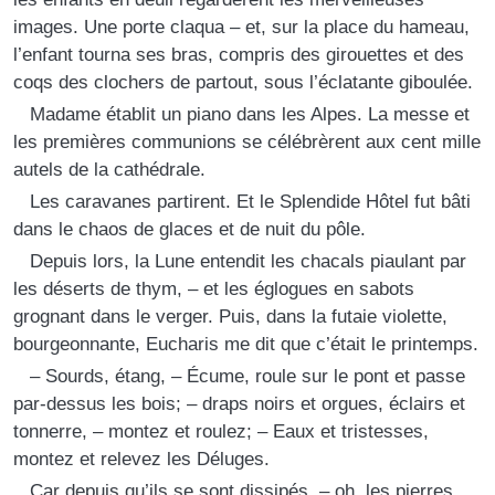
images. Une porte claqua – et, sur la place du hameau,
l’enfant tourna ses bras, compris des girouettes et des
coqs des clochers de partout, sous l’éclatante giboulée.
Madame établit un piano dans les Alpes. La messe et
les premières communions se célébrèrent aux cent mille
autels de la cathédrale.
Les caravanes partirent. Et le Splendide Hôtel fut bâti
dans le chaos de glaces et de nuit du pôle.
Depuis lors, la Lune entendit les chacals piaulant par
les déserts de thym, – et les églogues en sabots
grognant dans le verger. Puis, dans la futaie violette,
bourgeonnante, Eucharis me dit que c’était le printemps.
– Sourds, étang, – Écume, roule sur le pont et passe
par-dessus les bois; – draps noirs et orgues, éclairs et
tonnerre, – montez et roulez; – Eaux et tristesses,
montez et relevez les Déluges.
Car depuis qu’ils se sont dissipés, – oh, les pierres