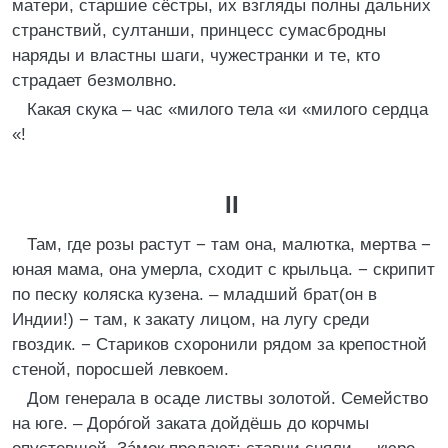
матери, старшие сёстры, их взгляды полны дальних
странствий, султанши, принцесс сумасбродны
наряды и властны шаги, чужестранки и те, кто
страдает безмолвно.
Какая скука – час «милого тела «и «милого сердца
«!
II
Там, где розы растут − там она, малютка, мертва −
юная мама, она умерла, сходит с крыльца. − скрипит
по песку коляска кузена. – младший брат(он в
Индии!) − там, к закату лицом, на лугу среди
гвоздик. − Стариков схоронили рядом за крепостной
стеной, поросшей левкоем.
Дом генерала в осаде листвы золотой. Семейство
на юге. – Дорóгой заката дойдёшь до корчмы