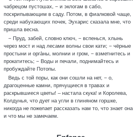
чабрецом пустошах, − и эклогам в сабо,
поскрипывающим в саду. Потом, в фиалковой чаще,
среди набухающих почек, Эухарис сказала мне, что
пришла весна.
− Пруд, забей, словно ключ, − вспенься, хлынь
через мост и над лесами волны свои кати; − чёрные
простыни и оргàны, молнии и гром, − взметнитесь и
прокатитесь; − Воды и печали, поднимайтесь и
пробуждайте Потопы.
Ведь с той поры, как они сошли на нет, − о,
драгоценные камни, прячущиеся в травах и
раскрывшиеся цветы! – настала скука! и Королева,
Колдунья, что дует на угли в глиняном горшке,
никогда не пожелает рассказать нам то, что знает она
и что мы не замечаем.