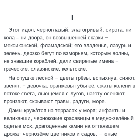
I
Этот идол, черноглазый, златогривый, сирота, ни
кола – ни двора, он возвышенней сказки −
мексиканской, фламадской; его владенья, лазурь и
зелень, дерзко бегут по взморьям, которым волны,
не знавшие кораблей, дали свирепые имена −
греческие, славянские, кельтские.
На опушке лесной − цветы грёзы, вспыхнув, сияют,
звенят, − девочка, оранжевы губы её, сжаты колени в
потоке света, льющемся с лугов, наготу осеняют,
пронзают, скрывают травы, радуги, море.
Дамы кружàтся на террасах у моря; инфанты и
великанши, чернокожие красавицы в медно-зелёный
одетые мох, драгоценные камни на оттаявшем
дрожат чернозёме цветников и садов, − юные