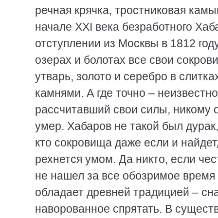
речная крячка, тростниковая камы
начале ХХI века безработного Хаб
отступлении из Москвы в 1812 год
озерах и болотах все свои сокров
утварь, золото и серебро в слитк
камнями. А где точно – неизвестн
рассчитавший свои силы, никому о
умер. Хабаров не такой был дурак,
кто сокровища даже если и найдет,
рехнется умом. Да никто, если че
не нашел за все обозримое время 
обладает древней традицией – сна
наворованное спрятать. В существ