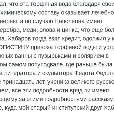
ал, что эта торфяная вода благодаря сво
охимическому составу оказывает лечебн
 нервы, а по случаю Наполеона имеет
ребра, меди, олова и цинка, что еще бо
а. Хабаров тогда взял кредит, одолжил у
ОГИСТИКУ привоза торфяной воды и уст
жных ванны с пузырьками и солярием в
том самом полуподвале, где раньше была
а литератора и скульптора Федота Федот
 тринадцать лет, ученика великого русско
ем, все эти подробности вряд ли имеют
ющему за этими подробностями рассказу
е, куда мой старый институтский друг Ха