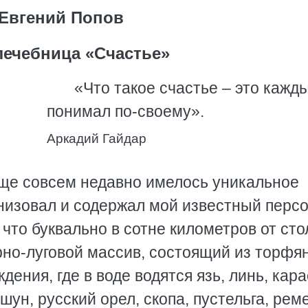
Евгений Попов
ечебница «Счастье»
«Что такое счастье – это кажд
понимал по-своему».
Аркадий Гайдар
 еще совсем недавно имелось уникальное
анизовал и содержал мой известный перс
 что буквально в сотне километров от ст
рно-луговой массив, состоящий из торфя
дения, где в воде водятся язь, линь, кара
шун, русский орел, скопа, пустельга, реме