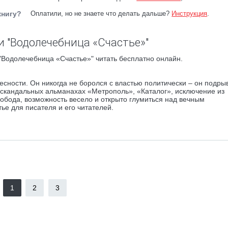
книгу?
Оплатили, но не знаете что делать дальше?
Инструкция
.
и "Водолечебница «Счастье»"
"Водолечебница «Счастье»" читать бесплатно онлайн.
сности. Он никогда не боролся с властью политически – он подры
 в скандальных альманахах «Метрополь», «Каталог», исключение из
вобода, возможность весело и открыто глумиться над вечным
е для писателя и его читателей.
1
2
3