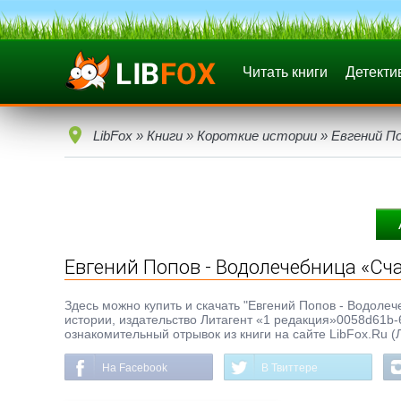
Читать книги
Детекти
LibFox
»
Книги
»
Короткие истории
» Евгений П
Евгений Попов - Водолечебница «Сч
Здесь можно купить и скачать "Евгений Попов - Водолече
истории, издательство Литагент «1 редакция»0058d61b-
ознакомительный отрывок из книги на сайте LibFox.Ru (
На Facebook
В Твиттере