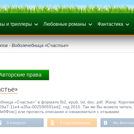
вы и триллеры
Любовные романы
Фантастика
опов - Водолечебница «Счастье»
Авторские права
астье»
бница «Счастье»" в формате fb2, epub, txt, doc, pdf. Жанр: Коротк
69a7-11e4-a35a-002590591ed2, год 2015. Так же Вы можете читать
ЛибФокс) или прочесть описание и ознакомиться с отзывами.
В Instagram
В Одноклассниках
Мы Вконтак