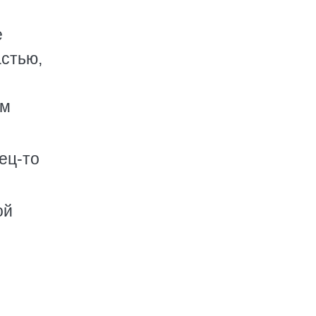
е
астью,
им
ец-то
ой