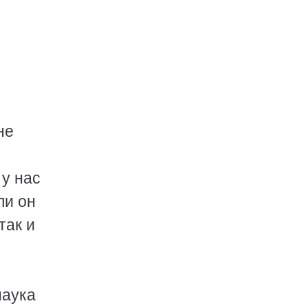
не
 у нас
ли он
так и
наука