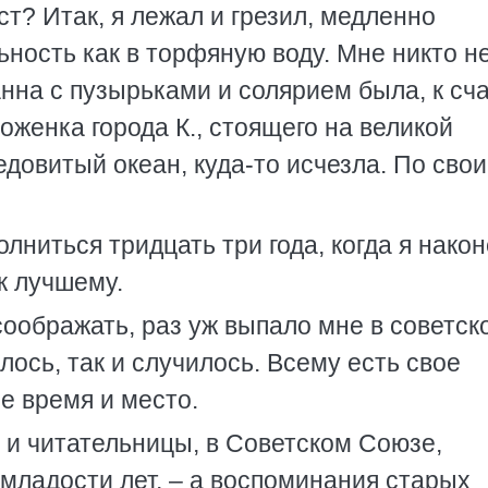
ст? Итак, я лежал и грезил, медленно
ность как в торфяную воду. Мне никто н
нна с пузырьками и солярием была, к сч
оженка города К., стоящего на великой
едовитый океан, куда-то исчезла. По сво
лниться тридцать три года, когда я након
к лучшему.
оображать, раз уж выпало мне в советск
лось, так и случилось. Всему есть свое
е время и место.
 и читательницы, в Советском Союзе,
младости лет, – а воспоминания старых