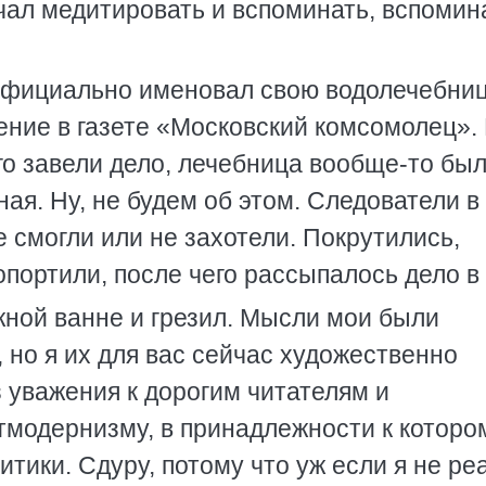
ачал медитировать и вспоминать, вспомин
 официально именовал свою водолечебни
ение в газете «Московский комсомолец». 
его завели дело, лечебница вообще-то был
ая. Ну, не будем об этом. Следователи в
е смогли или не захотели. Покрутились,
опортили, после чего рассыпалось дело в 
жной ванне и грезил. Мысли мои были
 но я их для вас сейчас художественно
з уважения к дорогим читателям и
стмодернизму, в принадлежности к которо
тики. Сдуру, потому что уж если я не реа