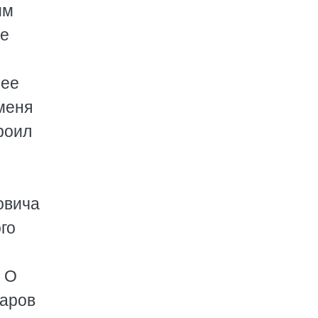
им
ое
лее
 меня
роил
овича
го
. О
баров