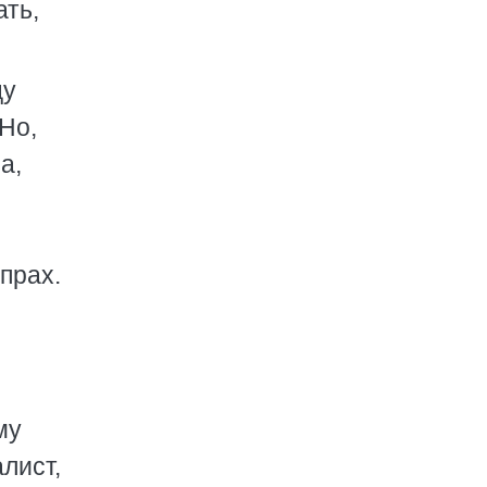
ать,
цу
Но,
а,
прах.
му
лист,