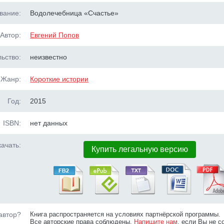
вание:
Водолечебница «Счастье»
Автор:
Евгений Попов
ьство:
неизвестно
Жанр:
Короткие истории
Год:
2015
ISBN:
нет данных
ачать:
Купить легальную версию
автор?
Книга распространяется на условиях партнёрской программы.
Все авторские права соблюдены.
Напишите нам
, если Вы не с