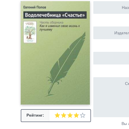
Наз
Издател
Ск
Рейтинг:
Вы 