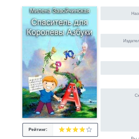
Наз
Издател
Ск
Рейтинг:
Вы 