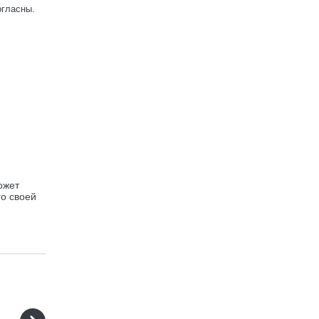
огласны.
ожет
го своей