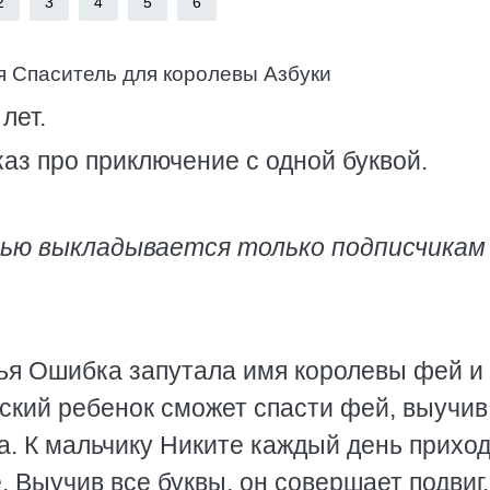
2
3
4
5
6
кая Спаситель для королевы Азбуки
лет.
аз про приключение с одной буквой.
тью выкладывается только подписчикам
ья Ошибка запутала имя королевы фей и
ский ребенок сможет спасти фей, выучив
а. К мальчику Никите каждый день прихо
е. Выучив все буквы, он совершает подвиг.