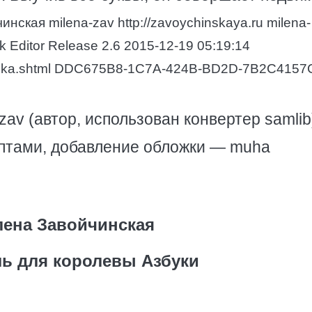
ская milena-zav http://zavoychinskaya.ru milena-
k Editor Release 2.6 2015-12-19 05:19:14
/azbuka.shtml DDC675B8-1C7A-424B-BD2D-7B2C415
zav (автор, использован конвертер samlib
риптами, добавление обложки — muha
ена Завойчинская
ь для королевы Азбуки