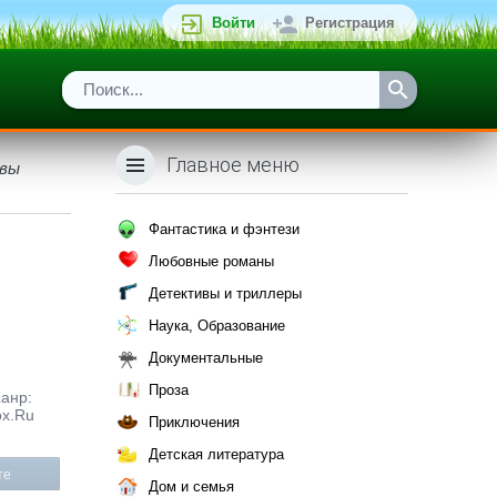
Войти
Регистрация
Главное меню
евы
Фантастика и фэнтези
Любовные романы
Детективы и триллеры
Наука, Образование
Документальные
Проза
Жанр:
ox.Ru
Приключения
Детская литература
те
Дом и семья