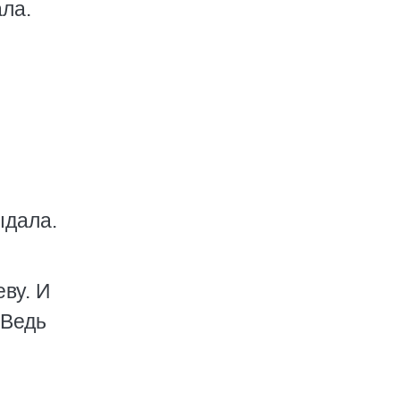
ала.
ыдала.
еву. И
 Ведь