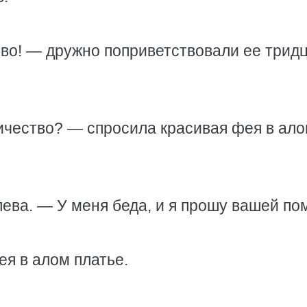
во! — дружно поприветствовали ее трид
ичество? — спросила красивая фея в ал
лева. — У меня беда, и я прошу вашей по
я в алом платье.