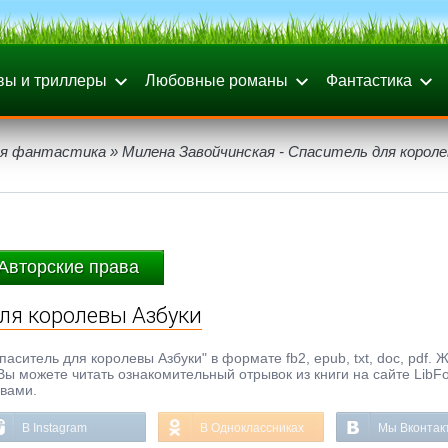
вы и триллеры
Любовные романы
Фантастика
я фантастика
» Милена Завойчинская - Спаситель для корол
Авторские права
ля королевы Азбуки
аситель для королевы Азбуки" в формате fb2, epub, txt, doc, pdf. 
 Вы можете читать ознакомительный отрывок из книги на сайте LibF
ывами.
В Instagram
В Одноклассниках
Мы Вконтак