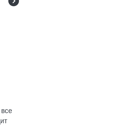
 все
дит