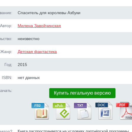
вание:
Спаситель для королевы Азбуки
Автор:
Милена Завойчинская
ьство:
неизвестно
Жанр:
Детская фантастика
Год:
2015
ISBN:
нет данных
ачать:
Купить легальную версию
автор?
Книга распространяется на условиях партнёрской программы.