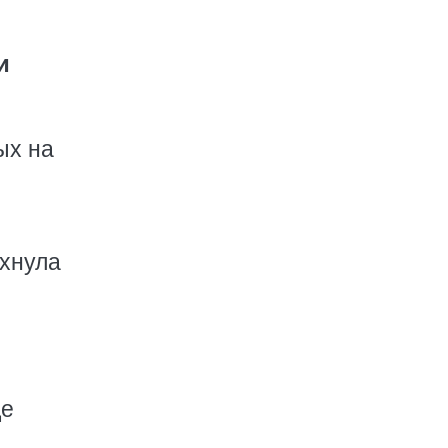
и
ых на
ахнула
де