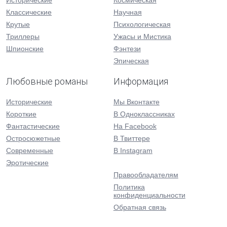
Исторические
Космическая
Классические
Научная
Крутые
Психологическая
Триллеры
Ужасы и Мистика
Шпионские
Фэнтези
Эпическая
Любовные романы
Информация
Исторические
Мы Вконтакте
Короткие
В Одноклассниках
Фантастические
На Facebook
Остросюжетные
В Твиттере
Современные
В Instagram
Эротические
Правообладателям
Политика
конфиденциальности
Обратная связь