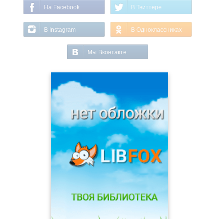
На Facebook
В Твиттере
В Instagram
В Одноклассниках
Мы Вконтакте