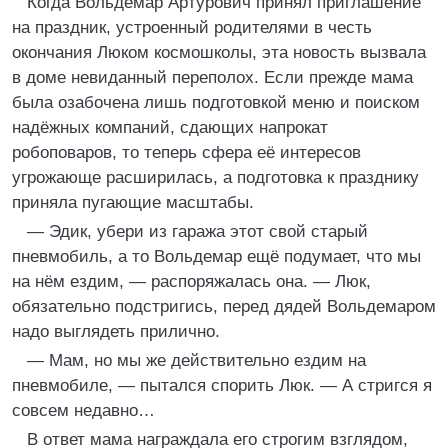
Когда Вольдемар Артурович принял приглашение
на праздник, устроенный родителями в честь
окончания Люком космошколы, эта новость вызвала
в доме невиданный переполох. Если прежде мама
была озабочена лишь подготовкой меню и поиском
надёжных компаний, сдающих напрокат
робоповаров, то теперь сфера её интересов
угрожающе расширилась, а подготовка к празднику
приняла пугающие масштабы.
— Эдик, убери из гаража этот свой старый
пневмобиль, а то Вольдемар ещё подумает, что мы
на нём ездим, — распоряжалась она. — Люк,
обязательно подстригись, перед дядей Вольдемаром
надо выглядеть прилично.
— Мам, но мы же действительно ездим на
пневмобиле, — пытался спорить Люк. — А стригся я
совсем недавно…
В ответ мама награждала его строгим взглядом,