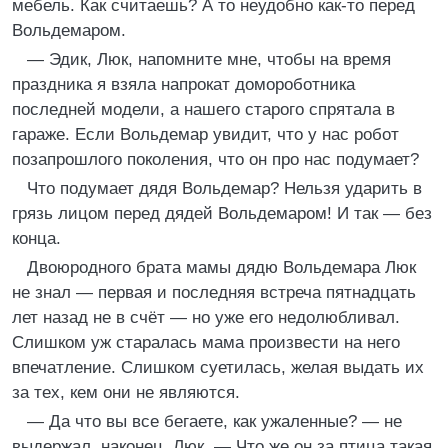
мебель. Как считаешь? А то неудобно как-то перед
Вольдемаром.
— Эдик, Люк, напомните мне, чтобы на время
праздника я взяла напрокат домороботника
последней модели, а нашего старого спрятала в
гараже. Если Вольдемар увидит, что у нас робот
позапрошлого поколения, что он про нас подумает?
Что подумает дядя Вольдемар? Нельзя ударить в
грязь лицом перед дядей Вольдемаром! И так — без
конца.
Двоюродного брата мамы дядю Вольдемара Люк
не знал — первая и последняя встреча пятнадцать
лет назад не в счёт — но уже его недолюбливал.
Слишком уж старалась мама произвести на него
впечатление. Слишком суетилась, желая выдать их
за тех, кем они не являются.
— Да что вы все бегаете, как ужаленные? — не
выдержал, наконец, Люк. — Что же он за птица такая