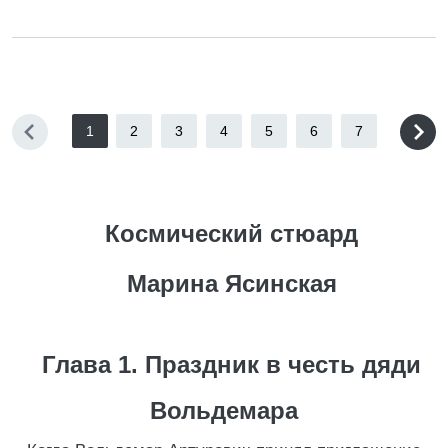
1
2
3
4
5
6
7
Космический стюард
Марина Ясинская
Глава 1. Праздник в честь дяди
Вольдемара