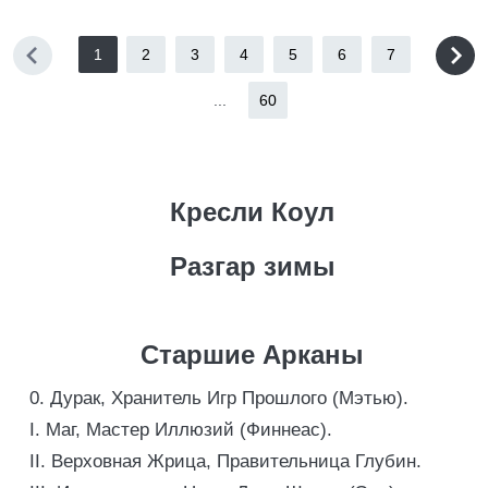
1
2
3
4
5
6
7
...
60
Кресли Коул
Разгар зимы
Старшие Арканы
0. Дурак, Хранитель Игр Прошлого (Мэтью).
I. Маг, Мастер Иллюзий (Финнеас).
II. Верховная Жрица, Правительница Глубин.