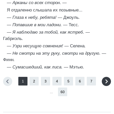
—
Арканы со всех сторон
. —
Я отдаленно слышала их позывные...
—
Глаза к небу, ребята! —
Джоуль
.
— Попавшие в мои ладони. —
Тесс
.
— Я наблюдаю за тобой, как ястреб. —
Габриэль
.
— Узри несущую сомнения! —
Селена
.
— Не смотри на эту руку, смотри на другую. —
Финн
.
— Сумасшедший, как лиса. —
Мэтью
.
1
2
3
4
5
6
7
...
60