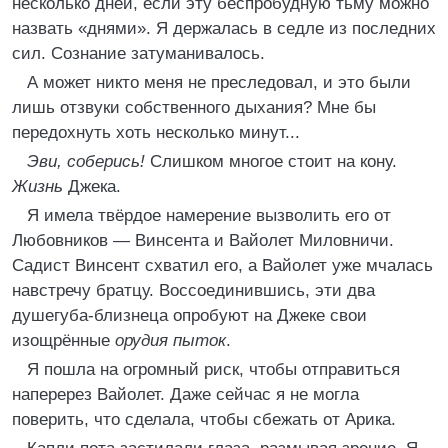
несколько дней, если эту беспробудную тьму можно
назвать «днями». Я держалась в седле из последних
сил. Сознание затуманивалось.
А может никто меня не преследовал, и это были
лишь отзвуки собственного дыхания? Мне бы
передохнуть хоть несколько минут...
Эви, соберись!
Слишком многое стоит на кону.
Жизнь
Джека.
Я имела твёрдое намерение вызволить его от
Любовников — Винсента и Вайолет Миловничи.
Садист Винсент схватил его, а Вайолет уже мчалась
навстречу братцу. Воссоединившись, эти два
душегуба-близнеца опробуют на Джеке свои
изощрённые
орудия пыток
.
Я пошла на огромный риск, чтобы отправиться
наперерез Вайолет. Даже сейчас я не могла
поверить, что сделала, чтобы сбежать от Арика.