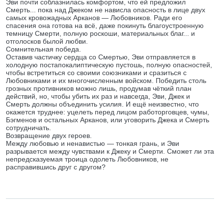
Эви почти соблазнилась комфортом, что ей предложил
Смерть... пока над Джеком не нависла опасность в лице двух
самых кровожадных Арканов — Любовников. Ради его
спасения она готова на всё, даже покинуть благоустроенную
темницу Смерти, полную роскоши, материальных благ... и
отголосков былой любви.
Сомнительная победа.
Оставив частичку сердца со Смертью, Эви отправляется в
холодную постапокалиптическую пустошь, полную опасностей,
чтобы встретиться со своими союзниками и сразиться с
Любовниками и их многочисленным войском. Победить столь
грозных противников можно лишь, продумав чёткий план
действий, но, чтобы убить их раз и навсегда, Эви, Джек и
Смерть должны объединить усилия. И ещё неизвестно, что
окажется труднее: уцелеть перед лицом работорговцев, чумы,
Бэгменов и остальных Арканов, или уговорить Джека и Смерть
сотрудничать.
Возвращение двух героев.
Между любовью и ненавистью — тонкая грань, и Эви
разрывается между чувствами к Джеку и Смерти. Сможет ли эта
непредсказуемая троица одолеть Любовников, не
расправившись друг с другом?