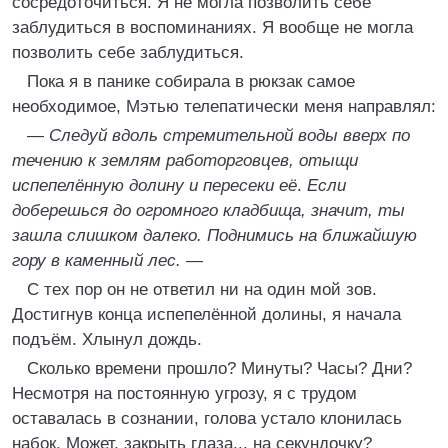
сосредоточиться. Я не могла позволить себе
заблудиться в воспоминаниях. Я вообще не могла
позволить себе заблудиться.
Пока я в панике собирала в рюкзак самое
необходимое, Мэтью телепатически меня направлял:
—
Следуй вдоль стремительной воды вверх по
течению к землям работорговцев, отыщи
испепелённую долину и пересеки её
.
Если
доберешься до огромного кладбища, значит, ты
зашла слишком далеко. Поднимись на ближайшую
гору в каменный лес.
—
С тех пор он не ответил ни на один мой зов.
Достигнув конца испепелённой долины, я начала
подъём. Хлынул дождь.
Сколько времени прошло? Минуты? Часы? Дни?
Несмотря на постоянную угрозу, я с трудом
оставалась в сознании, голова устало клонилась
набок. Может, закрыть глаза... на секундочку?