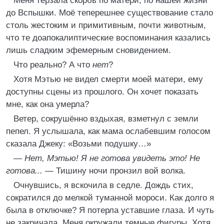
Меня терзала скорбь по матери, по нашей жизни
до Вспышки. Моё теперешнее существование стало
столь жестоким и примитивным, почти животным,
что те доапокалиптические воспоминания казались
лишь сладким эфемерным сновидением.
Что реально? А что
нет
?
Хотя Мэтью не видел смерти моей матери, ему
доступны сцены из прошлого. Он хочет показать
мне, как она умерла?
Ветер, сокрушённо вздыхая, взметнул с земли
пепел. Я услышала, как мама ослабевшим голосом
сказала Джеку: «Возьми подушку…»
—
Нет, Мэтью! Я не готова увидеть это! Не
готова...
— Тишину ночи пронзил вой волка.
Очнувшись, я вскочила в седле. Дождь стих,
сократился до мелкой туманной мороси. Как долго я
была в отключке? Я потерла уставшие глаза. И чуть
не закричала. Меня окружали темные фигуры. Хотя