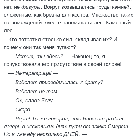
нет, не
фигуры
. Вокруг возвышались груды камней,
сложенные, как бревна для костра. Множество таких
нагромождений вместе напоминали лес. Каменный
лес.
Кто потратил столько сил, складывая их? И
почему они так меня пугают?
—
Мэтью, ты здесь?
— Наконец-то, я
почувствовала его присутствие в своей голове!
—
Императрица!
—
—
Вайолет присоединилась к брату?
—
—
Вайолет не там
. —
—
Ох, слава Богу
. —
—
Скоро.
—
—
Чёрт! Ты же говорил, что Винсент разбил
лагерь в нескольких днях пути от замка Смерти.
Но я уже еду несколько ДНЕЙ
. —