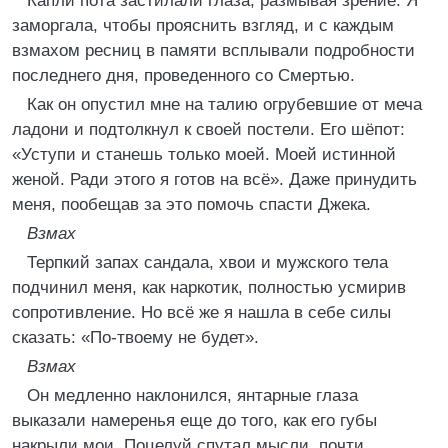
Капли пота застилали глаза, размывая зрение. Я
заморгала, чтобы прояснить взгляд, и с каждым
взмахом ресниц в памяти всплывали подробности
последнего дня, проведенного со Смертью.
Как он опустил мне на талию огрубевшие от меча
ладони и подтолкнул к своей постели. Его шёпот:
«Уступи и станешь только моей. Моей истинной
женой. Ради этого я готов на всё». Даже принудить
меня, пообещав за это помочь спасти Джека.
Взмах
Терпкий запах сандала, хвои и мужского тела
подчинил меня, как наркотик, полностью усмирив
сопротивление. Но всё же я нашла в себе силы
сказать: «По-твоему не будет».
Взмах
Он медленно наклонился, янтарные глаза
выказали намеренья еще до того, как его губы
накрыли мои. Поцелуй спутал мысли, почти