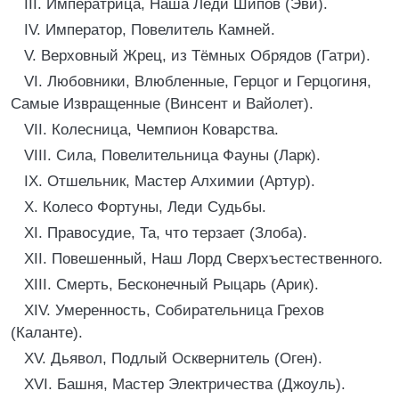
III. Императрица, Наша Леди Шипов (Эви).
IV. Император, Повелитель Камней.
V. Верховный Жрец, из Тёмных Обрядов (Гатри).
VI. Любовники, Влюбленные, Герцог и Герцогиня,
Самые Извращенные (Винсент и Вайолет).
VII. Колесница, Чемпион Коварства.
VIII. Сила, Повелительница Фауны (Ларк).
IX. Отшельник, Мастер Алхимии (Артур).
X. Колесо Фортуны, Леди Судьбы.
XI. Правосудие, Та, что терзает (Злоба).
XII. Повешенный, Наш Лорд Сверхъестественного.
XIII. Смерть, Бесконечный Рыцарь (Арик).
XIV. Умеренность, Собирательница Грехов
(Каланте).
XV. Дьявол, Подлый Осквернитель (Оген).
XVI. Башня, Мастер Электричества (Джоуль).