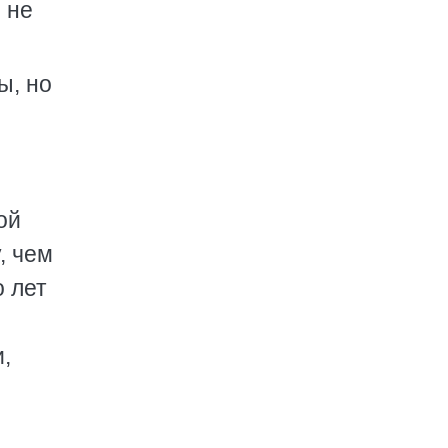
 не
ы, но
ой
, чем
о лет
й
,