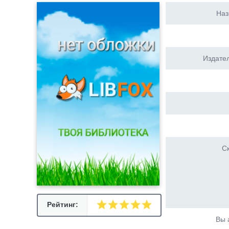
Наз
Издател
Ск
Рейтинг:
Вы 