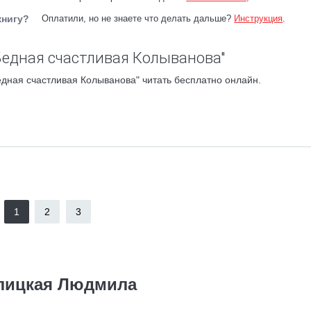
книгу?
Оплатили, но не знаете что делать дальше?
Инструкция
.
Бедная счастливая Колыванова"
дная счастливая Колыванова" читать бесплатно онлайн.
1
2
3
лицкая Людмила