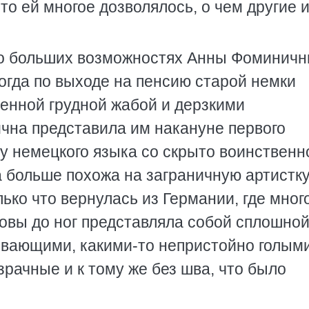
то ей многое дозволялось, о чем другие и
 о больших возможностях Анны Фоминичн
огда по выходе на пенсию старой немки
енной грудной жабой и дерзкими
чна представила им накануне первого
у немецкого языка со скрыто воинственн
 больше похожа на заграничную артистку
ько что вернулась из Германии, где мног
ловы до ног представляла собой сплошно
ывающими, какими-то непристойно голыми
зрачные и к тому же без шва, что было