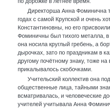
по дорожке в летнее время.
Директорша Анна Фоминична т
годах с самой Крупской и очень х
Константиновны, но его присвоили
Фоминичны был тихого металла, в
она носила круглый гребень, а бор
дырочках, зато по праздникам в к
другому почётному знаку, тоже на 
прикалывалось скобочками.
Учительский коллектив она под
общественные лица, тайными зна
всматривалась, и человеческие д
учителей учитывала Анна Фоминич