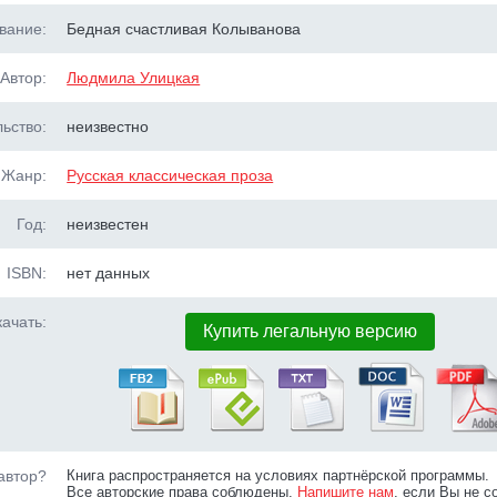
вание:
Бедная счастливая Колыванова
Автор:
Людмила Улицкая
ьство:
неизвестно
Жанр:
Русская классическая проза
Год:
неизвестен
ISBN:
нет данных
ачать:
Купить легальную версию
автор?
Книга распространяется на условиях партнёрской программы.
Все авторские права соблюдены.
Напишите нам
, если Вы не с