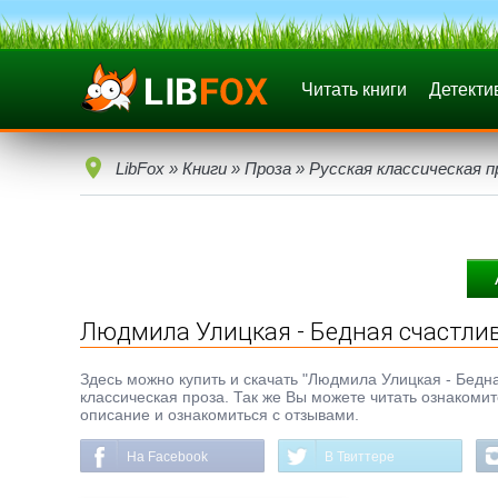
Читать книги
Детекти
LibFox
»
Книги
»
Проза
»
Русская классическая п
Людмила Улицкая - Бедная счастли
Здесь можно купить и скачать "Людмила Улицкая - Бедная
классическая проза. Так же Вы можете читать ознакомит
описание и ознакомиться с отзывами.
На Facebook
В Твиттере