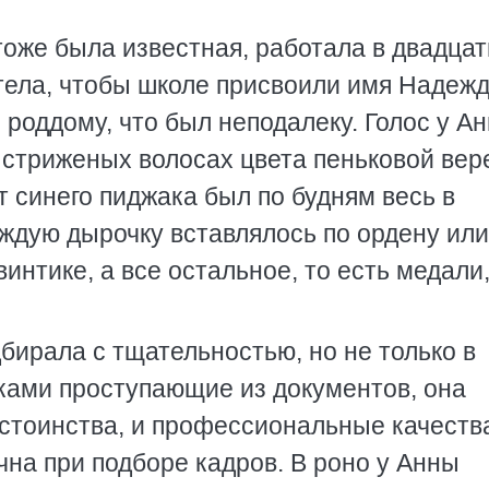
оже была известная, работала в двадца
отела, чтобы школе присвоили имя Надеж
 роддому, что был неподалеку. Голос у А
 стриженых волосах цвета пеньковой вер
т синего пиджака был по будням весь в
аждую дырочку вставлялось по ордену или
винтике, а все остальное, то есть медали
бирала с тщательностью, но не только в
ками проступающие из документов, она
остоинства, и профессиональные качеств
на при подборе кадров. В роно у Анны