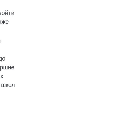
зойти
аже
м
до
аршие
 к
 школ