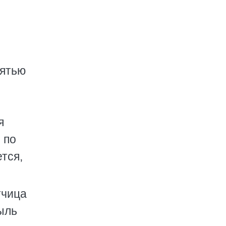
пятью
я
 по
тся,
тчица
ыль