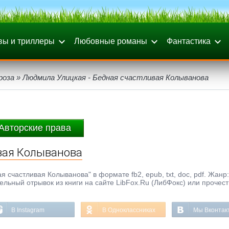
вы и триллеры
Любовные романы
Фантастика
роза
» Людмила Улицкая - Бедная счастливая Колыванова
Авторские права
вая Колыванова
 счастливая Колыванова" в формате fb2, epub, txt, doc, pdf. Жанр
ельный отрывок из книги на сайте LibFox.Ru (ЛибФокс) или прочест
В Instagram
В Одноклассниках
Мы Вконтак