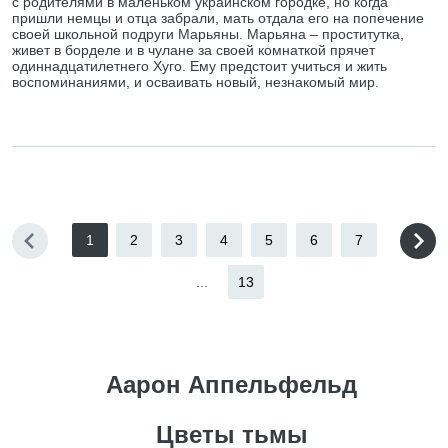
с родителями в маленьком украинском городке, но когда
пришли немцы и отца забрали, мать отдала его на попечение
своей школьной подруги Марьяны. Марьяна – проститутка,
живет в борделе и в чулане за своей комнаткой прячет
одиннадцатилетнего Хуго. Ему предстоит учиться и жить
воспоминаниями, и осваивать новый, незнакомый мир.
1
2
3
4
5
6
7
...
13
Аарон Аппельфельд
Цветы тьмы