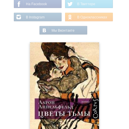
На Facebook
В Твиттере
В Instagram
В Одноклассниках
Мы Вконтакте