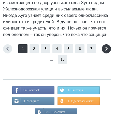
из смотрящего во двор узенького окна Хуго видны
Железнодорожная улица и высылаемые люди.
Иногда Хуго узнает среди них своего одноклассника
или кого-то из родителей. В душе он знает, что его
ожидает та же участь, что и их. Ночью он прячется
под одеялом – так он уверен, что пока что защищен.
1
2
3
4
5
6
7
...
13
На Facebook
В Твиттере
В Instagram
В Одноклассниках
Мы Вконтакте