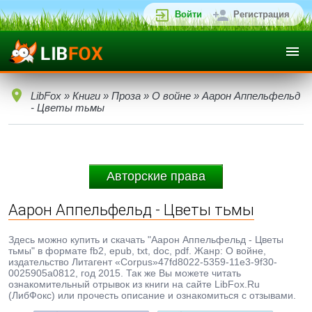
Войти
Регистрация
LibFox
»
Книги
»
Проза
»
О войне
» Аарон Аппельфельд
- Цветы тьмы
Авторские права
Аарон Аппельфельд - Цветы тьмы
Здесь можно купить и скачать "Аарон Аппельфельд - Цветы
тьмы" в формате fb2, epub, txt, doc, pdf. Жанр: О войне,
издательство Литагент «Corpus»47fd8022-5359-11e3-9f30-
0025905a0812, год 2015. Так же Вы можете читать
ознакомительный отрывок из книги на сайте LibFox.Ru
(ЛибФокс) или прочесть описание и ознакомиться с отзывами.