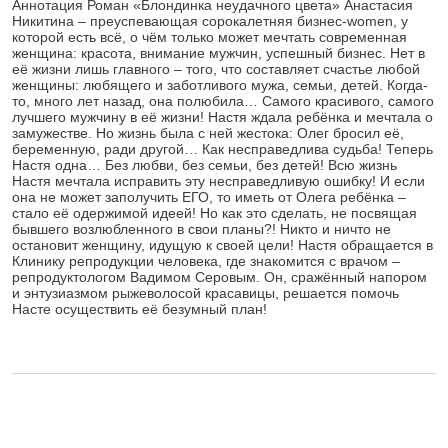
Аннотация Роман «Блондинка неудачного цвета» Анастасия
Никитина – преуспевающая сорокалетняя бизнес-women, у
которой есть всё, о чём только может мечтать современная
женщина: красота, внимание мужчин, успешный бизнес. Нет в
её жизни лишь главного – того, что составляет счастье любой
женщины: любящего и заботливого мужа, семьи, детей. Когда-
то, много лет назад, она полюбила… Самого красивого, самого
лучшего мужчину в её жизни! Настя ждала ребёнка и мечтала о
замужестве. Но жизнь была с ней жестока: Олег бросил её,
беременную, ради другой… Как несправедлива судьба! Теперь
Настя одна… Без любви, без семьи, без детей! Всю жизнь
Настя мечтала исправить эту несправедливую ошибку! И если
она не может заполучить ЕГО, то иметь от Олега ребёнка –
стало её одержимой идеей! Но как это сделать, не посвящая
бывшего возлюбленного в свои планы?! Никто и ничто не
остановит женщину, идущую к своей цели! Настя обращается в
Клинику репродукции человека, где знакомится с врачом –
репродуктологом Вадимом Серовым. Он, сражённый напором
и энтузиазмом рыжеволосой красавицы, решается помочь
Насте осуществить её безумный план!