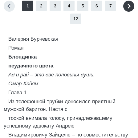
1
2
3
4
5
6
7
...
12
Валерия Бурневская
Роман
Блондинка
неудачного цвета
Ад и рай – это две половины души.
Омар Хайям
Глава 1
Из телефонной трубки доносился приятный
мужской баритон. Настя с
тоской внимала голосу, принадлежавшему
успешному адвокату Андрею
Владимировичу Зайцелю – по совместительству