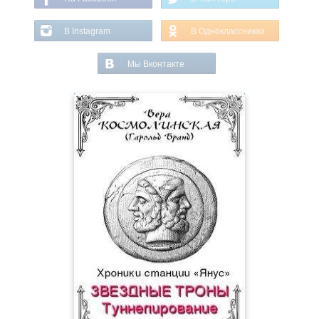
В Instagram
В Одноклассниках
Мы Вконтакте