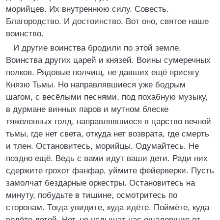
морийцев. Их внутреннюю силу. Совесть.
Благородство. И достоинство. Вот оно, святое наше
воинство.
И другие воинства бродили по этой земле.
Воинства других царей и князей. Воины сумеречных
полков. Рядовые полчищ, не давших ещё присягу
Князю Тьмы. Но направлявшиеся уже бодрым
шагом, с весёлыми песнями, под похабную музыку,
в дурмане винных паров и мутном блеске
тяжеленных голд, направлявшиеся в царство вечной
тьмы, где нет света, откуда нет возврата, где смерть
и тлен. Остановитесь, морийцы. Одумайтесь. Не
поздно ещё. Ведь с вами идут ваши дети. Ради них
сдержите грохот фанфар, уймите фейерверки. Пусть
замолчат бездарные оркестры. Остановитесь на
минуту, побудьте в тишине, осмотритесь по
сторонам. Тогда увидите, куда идёте. Поймёте, куда
ведёте детей. Нет, не услышат нас ошалевшие от