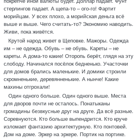
покрепче иной валюты будет. Доллар падает. Фунт
стерлингов падает. А щепа-то – ого-го! Фартит
морийцам. У всех плохо, а морийская деньга всё
выше и выше. Чего считать-то? Экономию наводить.
Живи, пока живётся.
Крутой народ живет в Щеповке. Мажоры. Одежда
им – не одежда. Обувь – не обувь. Кареты – не
кареты. А дома-то какие! Оторопь берёт, глядя на эту
слободу. Начинался посёлок бедненько. Участочки
для домов брались маленькие. И домики строили
скромненькие, деревянненькие. А нынче! Какие
махины отгрохали!
Один одного больше. Один одного выше. Места
для дворов почти не осталось. Понатыканы
громадины безвкусные друг на друге. Да всё разные.
Соревнуются. Кто больше выпендрится. Кто круче
изломает фантазию архитектурную. Кто понтовей.
Дом на доме. Эркер на эркере. Портик на портике.