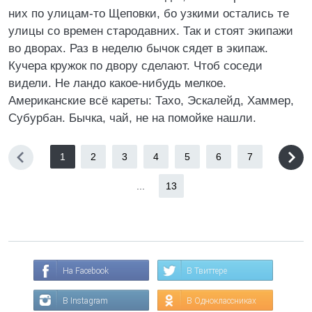
них по улицам-то Щеповки, бо узкими остались те
улицы со времен стародавних. Так и стоят экипажи
во дворах. Раз в неделю бычок сядет в экипаж.
Кучера кружок по двору сделают. Чтоб соседи
видели. Не ландо какое-нибудь мелкое.
Американские всё кареты: Тахо, Эскалейд, Хаммер,
Субурбан. Бычка, чай, не на помойке нашли.
1
2
3
4
5
6
7
...
13
На Facebook
В Твиттере
В Instagram
В Одноклассниках