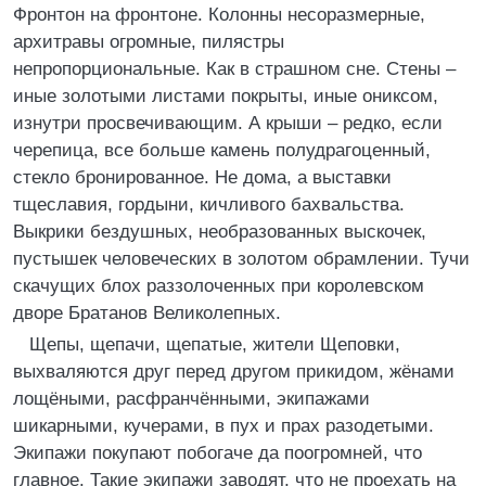
Фронтон на фронтоне. Колонны несоразмерные,
архитравы огромные, пилястры
непропорциональные. Как в страшном сне. Стены –
иные золотыми листами покрыты, иные ониксом,
изнутри просвечивающим. А крыши – редко, если
черепица, все больше камень полудрагоценный,
стекло бронированное. Не дома, а выставки
тщеславия, гордыни, кичливого бахвальства.
Выкрики бездушных, необразованных выскочек,
пустышек человеческих в золотом обрамлении. Тучи
скачущих блох раззолоченных при королевском
дворе Братанов Великолепных.
Щепы, щепачи, щепатые, жители Щеповки,
выхваляются друг перед другом прикидом, жёнами
лощёными, расфранчёнными, экипажами
шикарными, кучерами, в пух и прах разодетыми.
Экипажи покупают побогаче да поогромней, что
главное. Такие экипажи заводят, что не проехать на