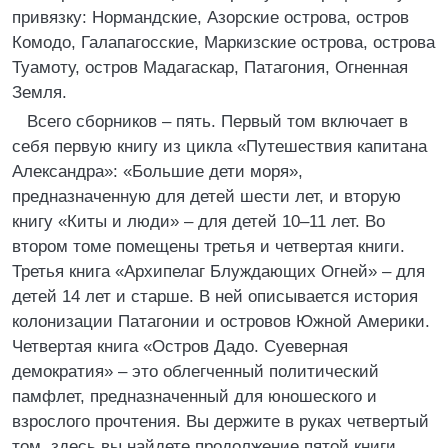
привязку: Нормандские, Азорские острова, остров
Комодо, Галапагосские, Маркизские острова, острова
Туамоту, остров Мадагаскар, Патагония, Огненная
Земля.
Всего сборников – пять. Первый том включает в
себя первую книгу из цикла «Путешествия капитана
Александра»: «Большие дети моря»,
предназначенную для детей шести лет, и вторую
книгу «Киты и люди» – для детей 10–11 лет. Во
втором томе помещены третья и четвертая книги.
Третья книга «Архипелаг Блуждающих Огней» – для
детей 14 лет и старше. В ней описывается история
колонизации Патагонии и островов Южной Америки.
Четвертая книга «Остров Дадо. Суеверная
демократия» – это облегченный политический
памфлет, предназначенный для юношеского и
взрослого прочтения. Вы держите в руках четвертый
том, здесь вы найдете продолжение пятой книги