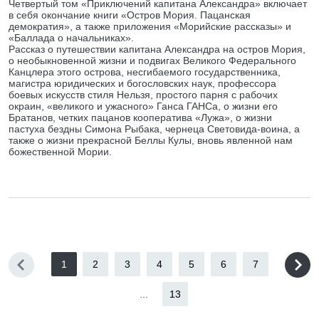
Четвертый том «Приключений капитана Александра» включает
в себя окончание книги «Остров Мория. Пацанская
демократия», а также приложения «Морийские рассказы» и
«Баллада о начальниках».
Рассказ о путешествии капитана Александра на остров Мория,
о необыкновенной жизни и подвигах Великого Федерального
Канцлера этого острова, несгибаемого государственника,
магистра юридических и богословских наук, профессора
боевых искусств стиля Нельзя, простого парня с рабочих
окраин, «великого и ужасного» Ганса ГАНСа, о жизни его
Братанов, четких пацанов кооператива «Лужа», о жизни
пастуха бездны Симона Рыбака, чернеца Световида-воина, а
также о жизни прекрасной Беллы Кулы, вновь явленной нам
божественной Мории.
1
2
3
4
5
6
7
...
13