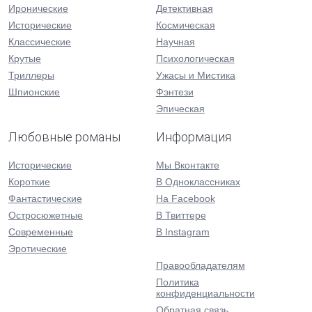
Иронические
Детективная
Исторические
Космическая
Классические
Научная
Крутые
Психологическая
Триллеры
Ужасы и Мистика
Шпионские
Фэнтези
Эпическая
Любовные романы
Информация
Исторические
Мы Вконтакте
Короткие
В Одноклассниках
Фантастические
На Facebook
Остросюжетные
В Твиттере
Современные
В Instagram
Эротические
Правообладателям
Политика
конфиденциальности
Обратная связь