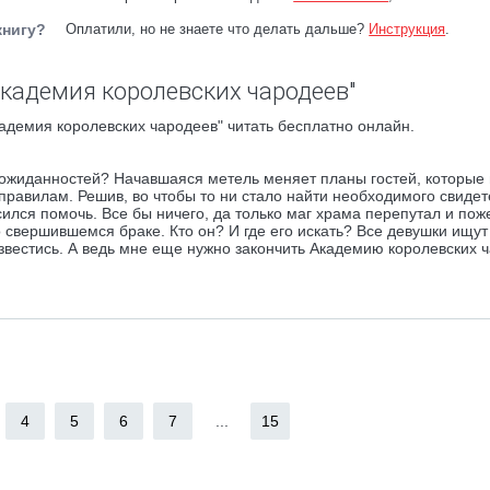
книгу?
Оплатили, но не знаете что делать дальше?
Инструкция
.
Академия королевских чародеев"
адемия королевских чародеев" читать бесплатно онлайн.
неожиданностей? Начавшаяся метель меняет планы гостей, которые
о правилам. Решив, во чтобы то ни стало найти необходимого свидет
ился помочь. Все бы ничего, да только маг храма перепутал и пож
 свершившемся браке. Кто он? И где его искать? Все девушки ищут
развестись. А ведь мне еще нужно закончить Академию королевских 
4
5
6
7
...
15