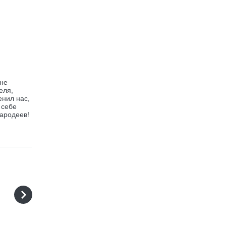
 не
еля,
енил нас,
 себе
чародеев!