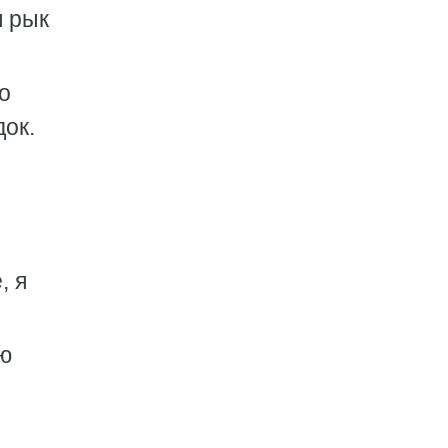
я рык
о
ок.
, я
ую