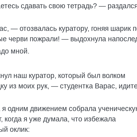
етесь сдавать свою тетрадь? — раздалс
ас, — отозвалась куратору, гоняя шарик п
ые черви пожрали! — выдохнула напослед
адо мной.
кнул наш куратор, который был волком
у из моих рук, — студентка Варас, идите
а я одним движением собрала ученическ
, когда я уже думала, что избежала
ый оклик: