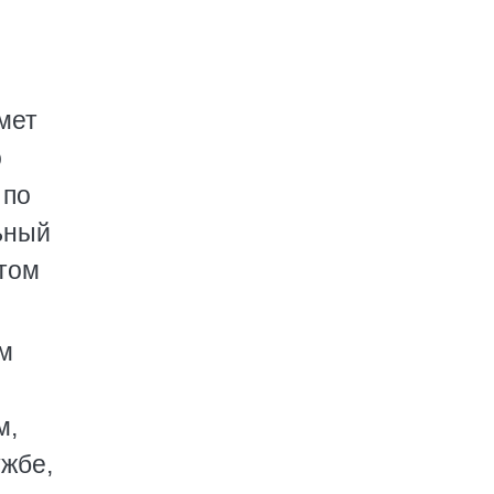
мет
о
 по
льный
том
м
м,
ужбе,