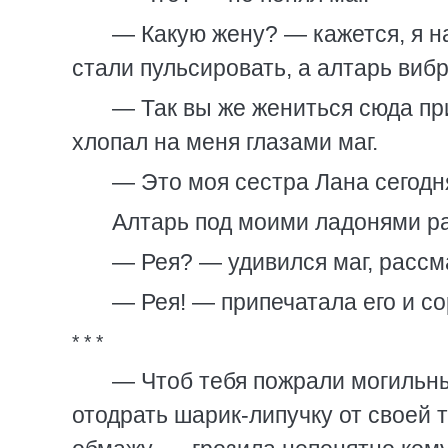
— Какую жену? — кажется, я н
стали пульсировать, а алтарь виб
— Так вы же жениться сюда п
хлопал на меня глазами маг.
— Это моя сестра Лана сегодня
Алтарь под моими ладонями р
— Рея? — удивился маг, рассм
— Рея! — припечатала его и со
* * *
— Чтоб тебя пожрали могильны
отодрать шарик-липучку от своей т