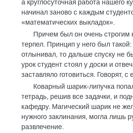
а круглосуточная работа нашего к
начинал заново с каждым студент
«математических выкладок».
Причем был он очень строгим 
терпел. Принцип у него был такой
отлынивал, то дальше спуску не б
урок студент стоял у доски и отве
заставляло готовиться. Говорят, с 
Коварный шарик-липучка попал 
тетрадь, решив все задачки, и под
кафедру. Магический шарик не жела
нужного заклинания, могла лишь р
развлечение.