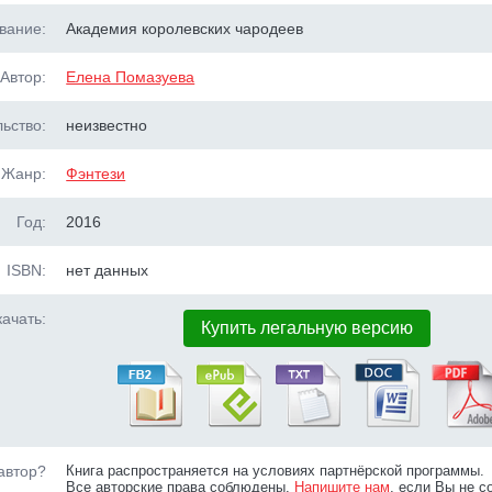
вание:
Академия королевских чародеев
Автор:
Елена Помазуева
ьство:
неизвестно
Жанр:
Фэнтези
Год:
2016
ISBN:
нет данных
ачать:
Купить легальную версию
автор?
Книга распространяется на условиях партнёрской программы.
Все авторские права соблюдены.
Напишите нам
, если Вы не с