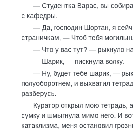
— Студентка Варас, вы собира
с кафедры.
— Да, господин Шортан, я сейч
страничкам, — Чтоб тебя могильн
— Что у вас тут? — рыкнуло н
— Шарик, — пискнула волку.
— Ну, будет тебе шарик, — ры
полуоборотнем, и выхватил тетрадк
разберусь.
Куратор открыл мою тетрадь, 
сумку и шмыгнула мимо него. И вот
катаклизма, меня остановил грозн