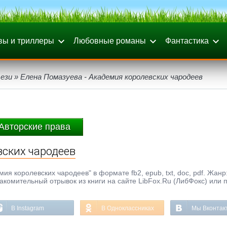
вы и триллеры
Любовные романы
Фантастика
ези
» Елена Помазуева - Академия королевских чародеев
Авторские права
вских чародеев
ия королевских чародеев" в формате fb2, epub, txt, doc, pdf. Жанр
накомительный отрывок из книги на сайте LibFox.Ru (ЛибФокс) или 
В Instagram
В Одноклассниках
Мы Вконтак