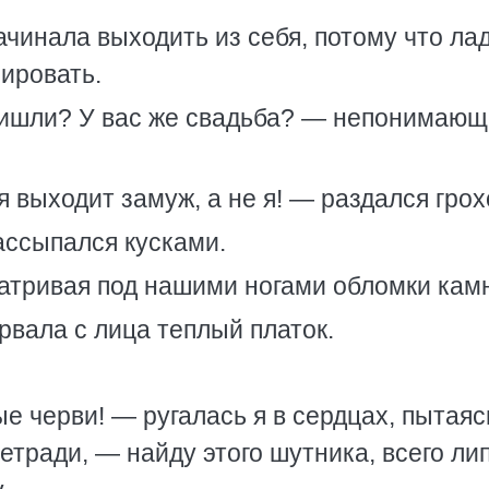
ачинала выходить из себя, потому что ла
рировать.
ришли? У вас же свадьба? — непонимающ
 выходит замуж, а не я! — раздался грох
ассыпался кусками.
атривая под нашими ногами обломки кам
рвала с лица теплый платок.
е черви! — ругалась я в сердцах, пытаяс
етради, — найду этого шутника, всего ли