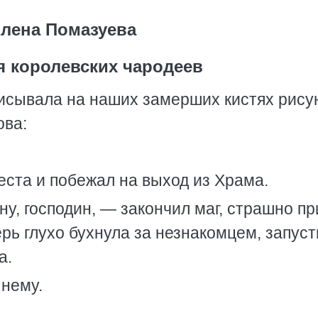
лена Помазуева
 королевских чародеев
исывала на наших замерших кистях рисун
ова:
еста и побежал на выход из Храма.
у, господин, — закончил маг, страшно пр
рь глухо бухнула за незнакомцем, запуст
а.
 нему.