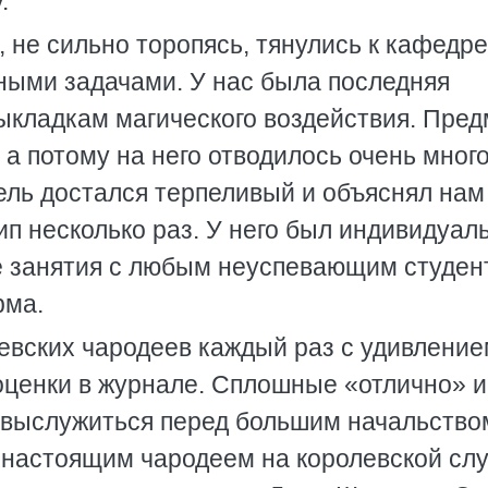
.
, не сильно торопясь, тянулись к кафедре
нными задачами. У нас была последняя
ыкладкам магического воздействия. Пред
а потому на него отводилось очень мног
ель достался терпеливый и объяснял нам
цип несколько раз. У него был индивидуа
е занятия с любым неуспевающим студен
рма.
евских чародеев каждый раз с удивление
 оценки в журнале. Сплошные «отлично» и
 выслужиться перед большим начальство
 настоящим чародеем на королевской сл