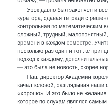
обмажу, — грозила непонятно кому
Урок давно был закончен и все
куратора, сдавая тетради с реше
контрольная по математическим в
сложный, трудный, малопонятный, 
времени в каждом семестре. Учит
несколько раз один и тот же прин
подход к каждому, дополнительны
— это была не новость, скорее но
Наш директор Академии корол
качал головой, разглядывая наши
«хорошо». И это было не желание
которое по слухам являлся самым