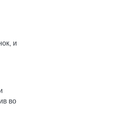
ок, и
и
ив во