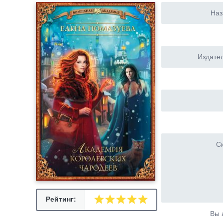
Наз
Издател
Ск
Рейтинг:
Вы 