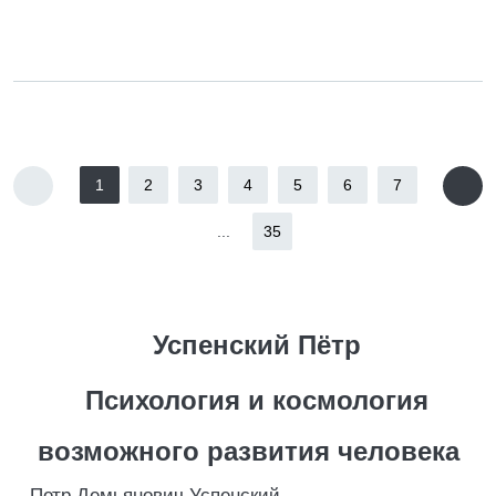
1
2
3
4
5
6
7
...
35
Успенский Пётр
Психология и космология
возможного развития человека
Петр Демьянович Успенский