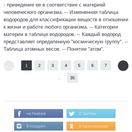
- приведение ее в соответствие с материей
человеческого организма. -- Измененная таблица
водородов для классификации веществ в отношении
к жизни и работе любого организма. -- Категории
материи в таблице водородов. -- Каждый водород
представляет определенную "космическую группу". --
Таблица атомных весов. -- Понятие "атом".
1
2
3
4
5
6
7
...
35
На Facebook
В Твиттере
В Instagram
В Одноклассниках