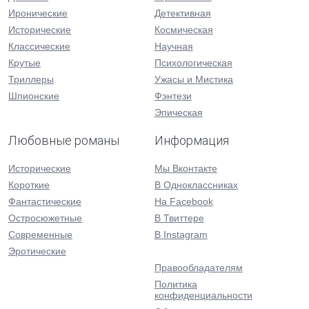
Иронические
Детективная
Исторические
Космическая
Классические
Научная
Крутые
Психологическая
Триллеры
Ужасы и Мистика
Шпионские
Фэнтези
Эпическая
Любовные романы
Информация
Исторические
Мы Вконтакте
Короткие
В Одноклассниках
Фантастические
На Facebook
Остросюжетные
В Твиттере
Современные
В Instagram
Эротические
Правообладателям
Политика
конфиденциальности