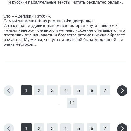
и русский параллельные тексты" читать бесплатно онлайн.
Это – «Великий Гэтсби».
Самый знаменитый из романов Фицджеральда.
Изысканная и удивительно живая история «пути наверх» и
«жизни наверху» сильного мужчины, искренне считавшего, что
достигший вершин власти и богатства автоматически обретает
и счастье. Мужчины, чья утрата иллюзий была медленной – и
очень жестокой…
1
2
3
4
5
6
7
...
17
1
2
3
4
5
6
7