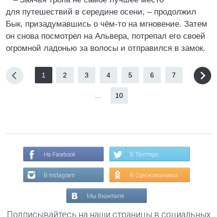
для путешествий в середине осени, – продолжил
Бык, призадумавшись о чём-то на мгновение. Затем
он снова посмотрел на Альвера, потрепал его своей
огромной ладонью за волосы и отправился в замок.
1
2
3
4
5
6
7
...
10
На Facebook
В Твиттере
В Instagram
В Одноклассниках
Мы Вконтакте
Подписывайтесь на наши страницы в социальных