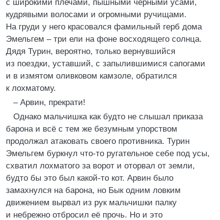
с широкими плечами, пышными чёрными усами,
кудрявыми волосами и огромными ручищами.
На груди у него красовался фамильный герб дома
Эмельгем – три ели на фоне восходящего солнца.
Дядя Турин, вероятно, только вернувшийся
из поездки, уставший, с запылившимися сапогами
и в измятом оливковом камзоле, обратился
к лохматому.
– Арвин, прекрати!
Однако мальчишка как будто не слышал приказа
барона и всё с тем же безумным упорством
продолжал атаковать своего противника. Турин
Эмельгем буркнул что-то ругательное себе под усы,
схватил лохматого за ворот и оторвал от земли,
будто бы это был какой-то кот. Арвин было
замахнулся на барона, но Бык одним ловким
движением вырвал из рук мальчишки палку
и небрежно отбросил её прочь. Но и это