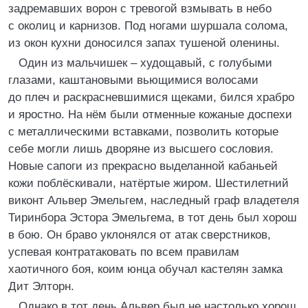
задремавших ворон с тревогой взмывать в небо
с околиц и карнизов. Под ногами шуршала солома,
из окон кухни доносился запах тушеной оленины.
Один из мальчишек – худощавый, с голубыми
глазами, каштановыми вьющимися волосами
до плеч и раскрасневшимися щеками, бился храбро
и яростно. На нём были отменные кожаные доспехи
с металлическими вставками, позволить которые
себе могли лишь дворяне из высшего сословия.
Новые сапоги из прекрасно выделанной кабаньей
кожи поблёскивали, натёртые жиром. Шестилетний
виконт Альвер Эмельгем, наследный граф владетеля
Тиринбора Эстора Эмельгема, в тот день был хорош
в бою. Он браво уклонялся от атак сверстников,
успевая контратаковать по всем правилам
хаотичного боя, коим юнца обучал кастелян замка
Дит Элторн.
Однако в тот день Альвер был не настолько хорош,