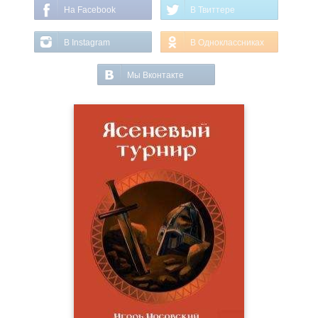
На Facebook
В Твиттере
В Instagram
В Одноклассниках
Мы Вконтакте