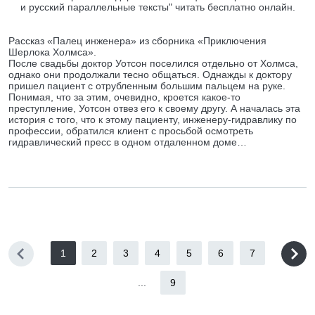
и русский параллельные тексты" читать бесплатно онлайн.
Рассказ «Палец инженера» из сборника «Приключения
Шерлока Холмса».
После свадьбы доктор Уотсон поселился отдельно от Холмса,
однако они продолжали тесно общаться. Однажды к доктору
пришел пациент с отрубленным большим пальцем на руке.
Понимая, что за этим, очевидно, кроется какое-то
преступление, Уотсон отвез его к своему другу. А началась эта
история с того, что к этому пациенту, инженеру-гидравлику по
профессии, обратился клиент с просьбой осмотреть
гидравлический пресс в одном отдаленном доме…
1
2
3
4
5
6
7
...
9