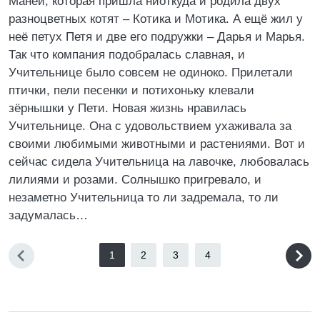
Маней, которая пришла ниоткуда и родила двух
разноцветных котят – Котика и Мотика. А ещё жил у
неё петух Петя и две его подружки – Дарья и Марья.
Так что компания подобралась славная, и
Учительнице было совсем не одиноко. Прилетали
птички, пели песенки и потихоньку клевали
зёрнышки у Пети. Новая жизнь нравилась
Учительнице. Она с удовольствием ухаживала за
своими любимыми животными и растениями. Вот и
сейчас сидела Учительница на лавочке, любовалась
лилиями и розами. Солнышко пригревало, и
незаметно Учительница то ли задремала, то ли
задумалась…
1
2
3
4