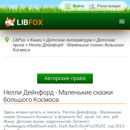
Войти
Регистрация
LibFox
»
Книги
»
Детская литература
»
Детская
проза
» Нелли Дейнфорд - Маленькие сказки большого
Космоса
Авторские права
Нелли Дейнфорд - Маленькие сказки
большого Космоса
Здесь можно купить и скачать "Нелли Дейнфорд - Маленькие
сказки большого Космоса" в формате fb2, epub, txt, doc, pdf.
Жанр: Детская проза, издательство Литагент
«Анимедиа»68dd5ea4-ba01-11e5-9ac5-0cc47a1952f2, год 2013.