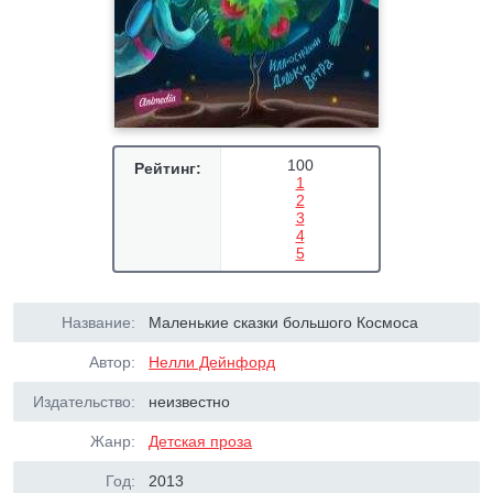
100
Рейтинг:
1
2
3
4
5
Название:
Маленькие сказки большого Космоса
Автор:
Нелли Дейнфорд
Издательство:
неизвестно
Жанр:
Детская проза
Год:
2013