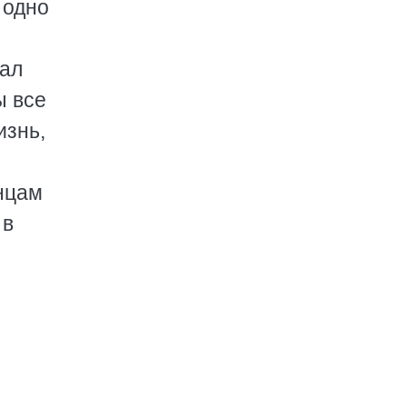
 одно
нал
ы все
изнь,
нцам
 в
о