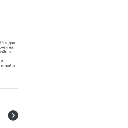
99 года»
ажей на
войн в
 и
ителей и