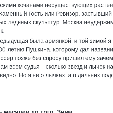
рскими кочанами несуществующих растен
к Каменный Гость или Ревизор, застывший
ых ледяных скульптур. Москва неудержи
к.
едыдущая была армянкой, и той зимой я
00-летию Пушкина, которому дал назван
сер позже без спросу пришил ему зачем
ам всем судья – сколько звезд и лычек н
 видно. Но я не о лычках, а о дальних под
ь месяцев до того. Зима