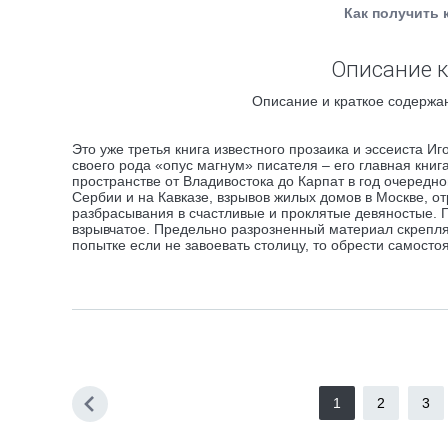
Как получить 
Описание к
Описание и краткое содержан
Это уже третья книга известного прозаика и эссеиста Иг
своего рода «опус магнум» писателя – его главная кни
пространстве от Владивостока до Карпат в год очередн
Сербии и на Кавказе, взрывов жилых домов в Москве, о
разбрасывания в счастливые и проклятые девяностые. 
взрывчатое. Предельно разрозненный материал скрепля
попытке если не завоевать столицу, то обрести самосто
1
2
3