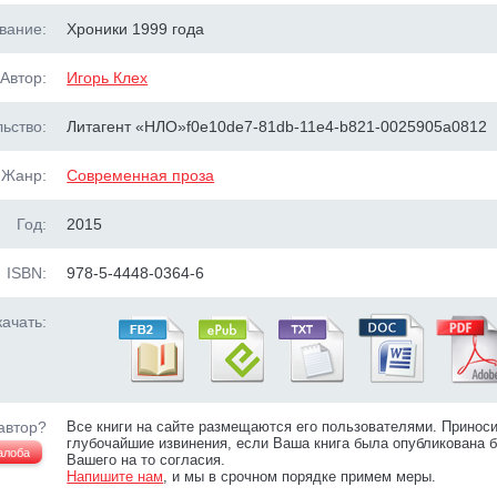
вание:
Хроники 1999 года
Автор:
Игорь Клех
ьство:
Литагент «НЛО»f0e10de7-81db-11e4-b821-0025905a0812
Жанр:
Современная проза
Год:
2015
ISBN:
978-5-4448-0364-6
ачать:
автор?
Все книги на сайте размещаются его пользователями. Принос
глубочайшие извинения, если Ваша книга была опубликована б
алоба
Вашего на то согласия.
Напишите нам
, и мы в срочном порядке примем меры.