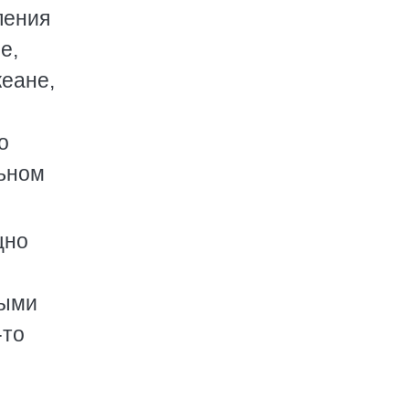
ления
е,
кеане,
о
льном
щно
тыми
-то