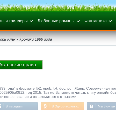
вы и триллеры
Любовные романы
Фантастика
орь Клех - Хроники 1999 года
Авторские права
99 года" в формате fb2, epub, txt, doc, pdf. Жанр: Современная пр
025905a0812, год 2015. Так же Вы можете читать книгу онлайн без
рочесть описание и ознакомиться с отзывами.
В Instagram
В Одноклассниках
Мы Вконтак