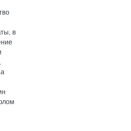
тво
ты, в
ение
и
,
за
ин
голом