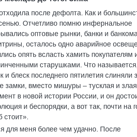
 отходила после дефолта. Как и большинс
осенью. Отчетливо помню инфернальное
ывались оптовые рынки, банки и банкома
витрины, осталось одно аварийное освещ
лись опять всласть хамить покупателям 
винченными старушками. Что называется
к и блеск последнего пятилетия слиняли 
е замки, вместо мишуры – тусклая и злая
ент в новой истории России, и он досто
люция и беспорядки, а вот так, почти на 
б стоит».
ся для меня более чем удачно. После