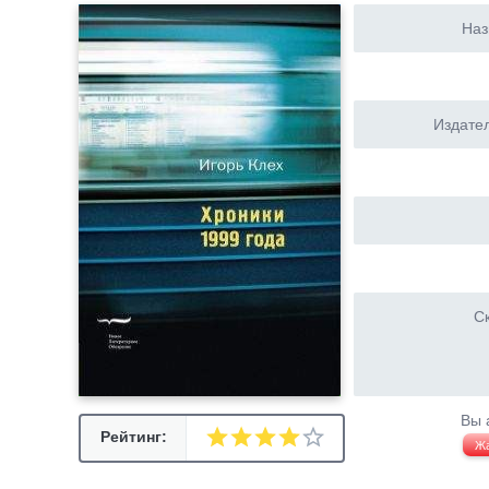
Наз
Издател
Ск
Вы 
Рейтинг:
Ж