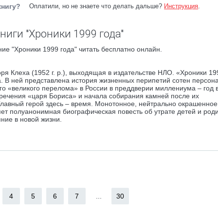
книгу?
Оплатили, но не знаете что делать дальше?
Инструкция
.
ниги "Хроники 1999 года"
ие "Хроники 1999 года" читать бесплатно онлайн.
оря Клеха (1952 г. р.), выходящая в издательстве НЛО. «Хроники 19
га. В ней представлена история жизненных перипетий сотен персон
ого «великого перелома» в России в преддверии миллениума – год 
тречения «царя Бориса» и начала собирания камней после их
Главный герой здесь – время. Монотонное, нейтрально окрашенное
ет полуанонимная биографическая повесть об утрате детей и род
яние в новой жизни.
4
5
6
7
...
30