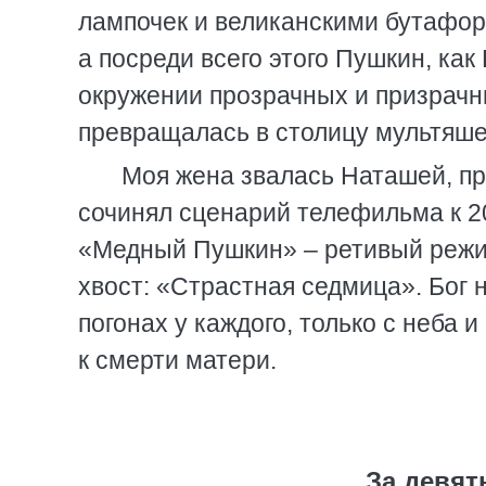
лампочек и великанскими бутафо
а посреди всего этого Пушкин, ка
окружении прозрачных и призрачн
превращалась в столицу мультяше
Моя жена звалась Наташей, пр
сочинял сценарий телефильма к 2
«Медный Пушкин» – ретивый режис
хвост: «Страстная седмица». Бог н
погонах у каждого, только с неба и
к смерти матери.
За девят