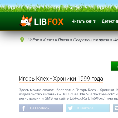
Читать книги
Детекти
LibFox
»
Книги
»
Проза
»
Современная проза
» Иг
Игорь Клех - Хроники 1999 года
Здесь можно скачать бесплатно "Игорь Клех - Хроники 19
издательство Литагент «НЛО»f0e10de7-81db-11e4-b821-0
регистрации и SMS на сайте LibFox.Ru (ЛибФокс) или п
На Facebook
В Твиттере