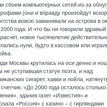
ли сбоем компьютерных сетей из-за обну
рофами (они и вправду произойдут вскор
ентства вовсю заманивали на острова в о
2000 года. И что бы ни говорили здравый
расчет, новое тысячелетие действительн
ыпались нули, будто в кассовом или игра
ойка.
ади Москвы крутилась на оси денно и но
 не уступавшая статуе поэта, и над
канских сигарет, хавки и пойла, натяну
счетчик: «До 2000 года осталось столько
ения», здания газет «Известия» и
озала «Россия» с казино – с гирляндами