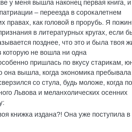
ве у меня вышла наконец первая книга, и
патриации – переезда в сорокалетнем
их правах, как головой в прорубь. Я пожи
признания в литературных кругах, если б
азывается позднее, что это и была твоя ж
 в которую не вошла ни одна
особенно пришлась по вкусу старикам, ю
о она вышла, когда экономика пребывала
верзился со стула, будь моложе, когда п
ного Львова и меланхолических осенних
у:
твоя книжка издана?! Она уже поступила в