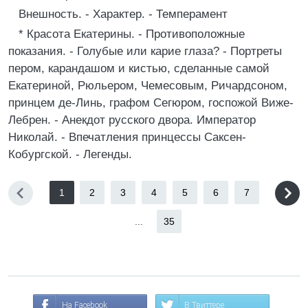
Внешность. - Характер. - Темперамент
* Красота Екатерины. - Противоположные
показания. - Голубые или карие глаза? - Портреты
пером, карандашом и кистью, сделанные самой
Екатериной, Рюльером, Чемесовым, Ричардсоном,
принцем де-Линь, графом Сегюром, госпожой Виже-
Лебрен. - Анекдот русского двора. Император
Николай. - Впечатления принцессы Саксен-
Кобургской. - Легенды.
1
2
3
4
5
6
7
...
35
На Facebook
В Твиттере