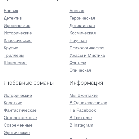
Боевик
Боевая
Детектив
Героическая
Иронические
Детективная
Исторические
Космическая
Классические
Научная
Крутые
Психологическая
Триллеры
Ужасы и Мистика
Шпионские
Фэнтези
Эпическая
Любовные романы
Информация
Исторические
Мы Вконтакте
Короткие
В Одноклассниках
Фантастические
На Facebook
Остросюжетные
В Твиттере
Современные
В Instagram
Эротические