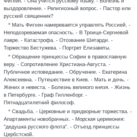
Фигхен. - Она учится русскому языку. - Болезнь и
выздоровление. - Религиозный вопрос. - Пастор или
русский священник?
* Мать Фигхен намеревается управлять Россией. -
Неподозреваемая опасность. - В Троице-Сергиевой
лавре. - Катастрофа. - Отозвание Шетарди. -
Торжество Бестужева. - Портрет Елизаветы.
* Обращение принцессы Софии в православную
веру. - Сопротивление Христиана-Августа. -
Публичное исповедание. - Обручение. - Екатерина
Алексеевна. - Путешествие в Киев. - Мать и дочь. -
Жених и невеста. - Болезнь великого князя. - Жизнь
в Петербурге. - Граф Гилленборг. -
Пятнадцатилетний философ.
* Свадьба. - Церковные и придворные торжества. -
Апартаменты новобрачных. - Морская церемония:
"дедушка русского флота". - Отъезд принцессы
Цербстской.