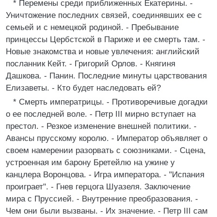
* Перемены среди приближенных Екатерины. -
Уничтожение последних связей, соединявших ее с
семьей и с немецкой родиной. - Пребывание
принцессы Цербстской в Париже и ее смерть там. -
Новые знакомства и новые увлечения: английский
посланник Кейт. - Григорий Орлов. - Княгиня
Дашкова. - Панин. Последние минуты царствования
Елизаветы. - Кто будет наследовать ей?
* Смерть императрицы. - Противоречивые догадки
о ее последней воле. - Петр III мирно вступает на
престол. - Резкое изменение внешней политики. -
Авансы прусскому королю. - Император объявляет о
своем намерении разорвать с союзниками. - Сцена,
устроенная им барону Бретейлю на ужине у
канцлера Воронцова. - Игра императора. - "Испания
проиграет". - Гнев герцога Шуазеля. Заключение
мира с Пруссией. - Внутренние преобразования. -
Чем они были вызваны. - Их значение. - Петр III сам