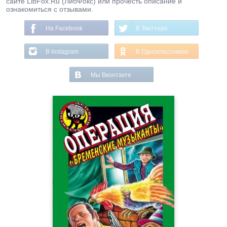
сайте LibFox.Ru (ЛибФокс) или прочесть описание и
ознакомиться с отзывами.
На Facebook
В Твиттере
В Instagram
В Одноклассниках
Мы Вконтакте