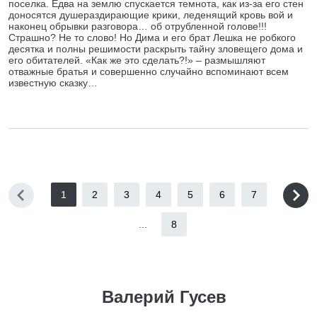
поселка. Едва на землю спускается темнота, как из-за его стен
доносятся душераздирающие крики, леденящий кровь вой и
наконец обрывки разговора… об отрубленной голове!!!
Страшно? Не то слово! Но Дима и его брат Лешка не робкого
десятка и полны решимости раскрыть тайну зловещего дома и
его обитателей. «Как же это сделать?!» – размышляют
отважные братья и совершенно случайно вспоминают всем
известную сказку…
1
2
3
4
5
6
7
...
8
Валерий Гусев