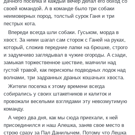
дачного поселка и каждый вечер делал его обход со
своей командой. А в команде было три собаки
неимоверных пород, толстый сурок Ганя и три
пестрых кота.
Впереди всегда шли собаки. Гуськом, морда в
хвост. За ними шагал сам сторож с Ганей на руках,
который, сложив передние лапки на брюшке, строго
и задумчиво заглядывал в чужие огороды. А сзади,
замыкая торжественное шествие, маячили над
густой травой, как перископы подводных лодок над
волнами, три задранных драных кошачьих хвоста.
Жители поселка к этому времени всегда
собирались у своих штакетников и калиток и
провожали веселыми взглядами эту невозмутимую
команду.
А через два дня, как мы сюда приехали, к ней
присоединился и наш Алешка, заняв свое место в
строю сразу за Пал Данилычем. Потому что Лешка