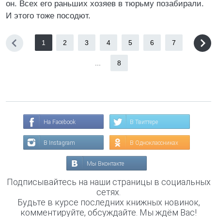
он. Всех его раньших хозяев в тюрьму позабирали.
И этого тоже посодют.
1
2
3
4
5
6
7
...
8
На Facebook
В Твиттере
В Instagram
В Одноклассниках
Мы Вконтакте
Подписывайтесь на наши страницы в социальных
сетях.
Будьте в курсе последних книжных новинок,
комментируйте, обсуждайте. Мы ждём Вас!