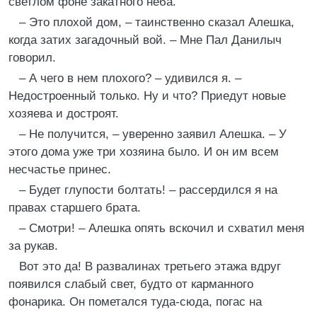
светлом фоне закатного неба.
– Это плохой дом, – таинственно сказал Алешка,
когда затих загадочный вой. – Мне Пал Данилыч
говорил.
– А чего в нем плохого? – удивился я. –
Недостроенный только. Ну и что? Приедут новые
хозяева и достроят.
– Не получится, – уверенно заявил Алешка. – У
этого дома уже три хозяина было. И он им всем
несчастье принес.
– Будет глупости болтать! – рассердился я на
правах старшего брата.
– Смотри! – Алешка опять вскочил и схватил меня
за рукав.
Вот это да! В развалинах третьего этажа вдруг
появился слабый свет, будто от карманного
фонарика. Он пометался туда-сюда, погас на