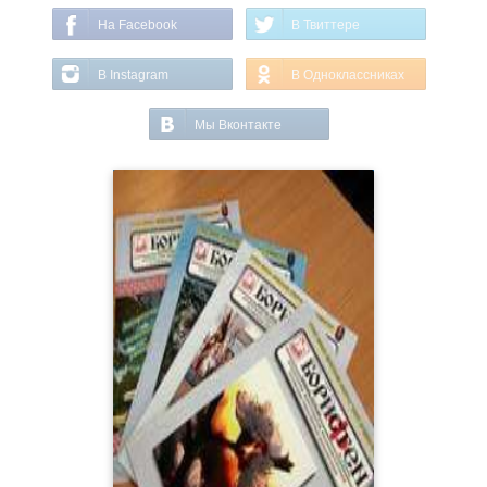
На Facebook
В Твиттере
В Instagram
В Одноклассниках
Мы Вконтакте