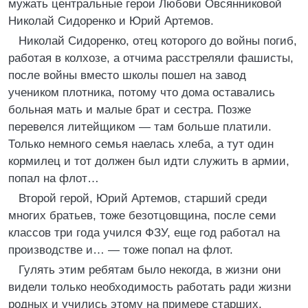
мужать центральные герои Любови Овсянниковой
Николай Сидоренко и Юрий Артемов.
Николай Сидоренко, отец которого до войны погиб,
работая в колхозе, а отчима расстреляли фашисты,
после войны вместо школы пошел на завод
учеником плотника, потому что дома оставались
больная мать и малые брат и сестра. Позже
перевелся литейщиком — там больше платили.
Только немного семья наелась хлеба, а тут один
кормилец и тот должен был идти служить в армии,
попал на флот…
Второй герой, Юрий Артемов, старший среди
многих братьев, тоже безотцовщина, после семи
классов три года учился ФЗУ, еще год работал на
производстве и… — тоже попал на флот.
Гулять этим ребятам было некогда, в жизни они
видели только необходимость работать ради жизни
родных и учились этому на примере старших,