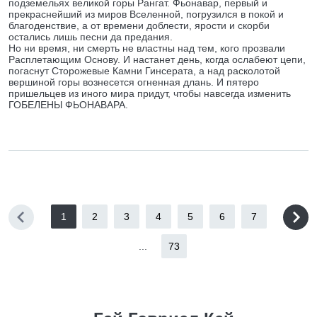
подземельях великой горы Рангат. Фьонавар, первый и
прекраснейший из миров Вселенной, погрузился в покой и
благоденствие, а от времени доблести, ярости и скорби
остались лишь песни да предания.
Но ни время, ни смерть не властны над тем, кого прозвали
Расплетающим Основу. И настанет день, когда ослабеют цепи,
погаснут Сторожевые Камни Гинсерата, а над расколотой
вершиной горы вознесется огненная длань. И пятеро
пришельцев из иного мира придут, чтобы навсегда изменить
ГОБЕЛЕНЫ ФЬОНАВАРА.
1
2
3
4
5
6
7
...
73