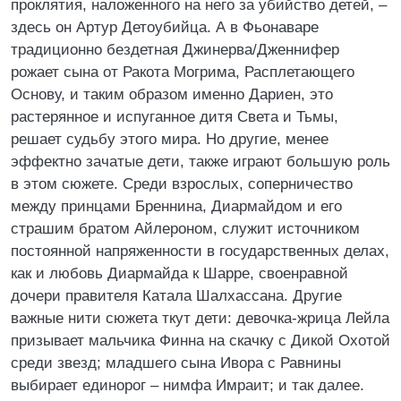
проклятия, наложенного на него за убийство детей, –
здесь он Артур Детоубийца. А в Фьонаваре
традиционно бездетная Джинерва/Дженнифер
рожает сына от Ракота Могрима, Расплетающего
Основу, и таким образом именно Дариен, это
растерянное и испуганное дитя Света и Тьмы,
решает судьбу этого мира. Но другие, менее
эффектно зачатые дети, также играют большую роль
в этом сюжете. Среди взрослых, соперничество
между принцами Бреннина, Диармайдом и его
страшим братом Айлероном, служит источником
постоянной напряженности в государственных делах,
как и любовь Диармайда к Шарре, своенравной
дочери правителя Катала Шалхассана. Другие
важные нити сюжета ткут дети: девочка-жрица Лейла
призывает мальчика Финна на скачку с Дикой Охотой
среди звезд; младшего сына Ивора с Равнины
выбирает единорог – нимфа Имраит; и так далее.