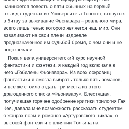
начинается повесть о пяти обычных на первый
взгляд студентах из Университета Торонто, втянутых
в битву за выживание Фьонавара – реального мира,
всего лишь тенью которого является наш мир. Они
взваливают на свои плечи издревле
предназначенное им судьбой бремя, о чем они и не
подозревали.
Пока я вела университетский курс научной
фантастики и фэнтези, я каждый год включала в
него «Гобелены Фьонавара». Из всех сокровищ
фантастики я смогла выбрать только пять романов,
и все же стоило отдать три места из этого
драгоценного списка «Фьонавару». Блестящая,
получившая горячее одобрение критики трилогия Гая
Кея, давала мне возможность рассказать студентам
о жанрах поэм и романов «Артуровского цикла», о
высокой фэнтези и о влиянии Толкина на