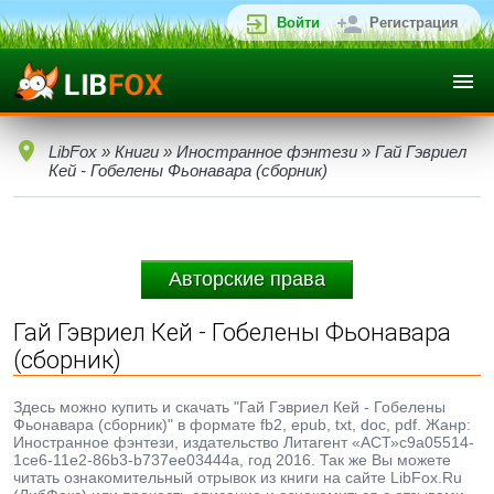
Войти
Регистрация
LibFox
»
Книги
»
Иностранное фэнтези
» Гай Гэвриел
Кей - Гобелены Фьонавара (сборник)
Авторские права
Гай Гэвриел Кей - Гобелены Фьонавара
(сборник)
Здесь можно купить и скачать "Гай Гэвриел Кей - Гобелены
Фьонавара (сборник)" в формате fb2, epub, txt, doc, pdf. Жанр:
Иностранное фэнтези, издательство Литагент «АСТ»c9a05514-
1ce6-11e2-86b3-b737ee03444a, год 2016. Так же Вы можете
читать ознакомительный отрывок из книги на сайте LibFox.Ru