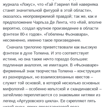
журнала «Локус», что «Гай Гэвриел Кей наверняка
станет значительной фигурой в этой области»,
оказалось неопровержимой правдой; так же, как и
предположение Чарльза Де Линта, что «Кей, вполне
вероятно, создал крупное произведение в области
фэнтези 80-х годов». «Гобелены Фьонавара»,
несомненно, именно такое произведение.
Сначала трилогию приветствовали как высокую
фэнтези в духе Толкина. И это соответствует
истине, но она также нечто гораздо большее:
подлинная аналогия, не имитация. В «Фьонаваре»
фирменный знак творчества Толкина – конструкция
из разнородных, но взаимосвязанных квестов –
служит той основой, в которой несколько основных
мифологий – особенно кельтской и скандинавской –
затейливо переплетаются со знакомыми нитями из
легенд «Артуровского цикла». Ее скрепляют пять
нитей очень ярких представителей рода