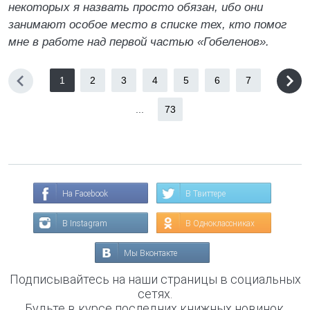
некоторых я назвать просто обязан, ибо они
занимают особое место в списке тех, кто помог
мне в работе над первой частью «Гобеленов».
1
2
3
4
5
6
7
...
73
На Facebook
В Твиттере
В Instagram
В Одноклассниках
Мы Вконтакте
Подписывайтесь на наши страницы в социальных
сетях.
Будьте в курсе последних книжных новинок,