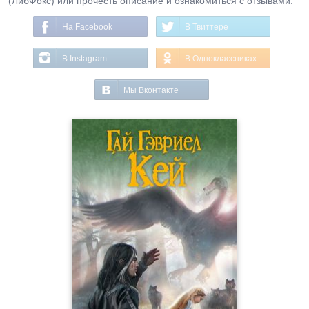
(ЛибФокс) или прочесть описание и ознакомиться с отзывами.
На Facebook
В Твиттере
В Instagram
В Одноклассниках
Мы Вконтакте