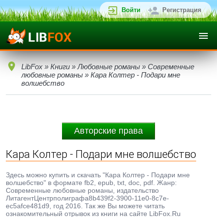
Войти
Регистрация
LibFox
»
Книги
»
Любовные романы
»
Современные
любовные романы
» Кара Колтер - Подари мне
волшебство
Авторские права
Кара Колтер - Подари мне волшебство
Здесь можно купить и скачать "Кара Колтер - Подари мне
волшебство" в формате fb2, epub, txt, doc, pdf. Жанр:
Современные любовные романы, издательство
ЛитагентЦентрполиграфa8b439f2-3900-11e0-8c7e-
ec5afce481d9, год 2016. Так же Вы можете читать
ознакомительный отрывок из книги на сайте LibFox.Ru