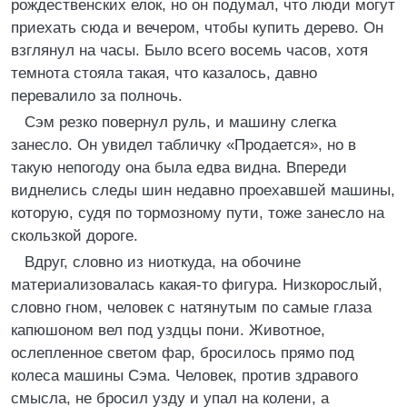
рождественских елок, но он подумал, что люди могут
приехать сюда и вечером, чтобы купить дерево. Он
взглянул на часы. Было всего восемь часов, хотя
темнота стояла такая, что казалось, давно
перевалило за полночь.
Сэм резко повернул руль, и машину слегка
занесло. Он увидел табличку «Продается», но в
такую непогоду она была едва видна. Впереди
виднелись следы шин недавно проехавшей машины,
которую, судя по тормозному пути, тоже занесло на
скользкой дороге.
Вдруг, словно из ниоткуда, на обочине
материализовалась какая-то фигура. Низкорослый,
словно гном, человек с натянутым по самые глаза
капюшоном вел под уздцы пони. Животное,
ослепленное светом фар, бросилось прямо под
колеса машины Сэма. Человек, против здравого
смысла, не бросил узду и упал на колени, а