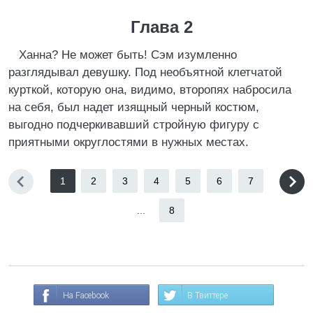
Глава 2
Ханна? Не может быть! Сэм изумленно
разглядывал девушку. Под необъятной клетчатой
курткой, которую она, видимо, второпях набросила
на себя, был надет изящный черный костюм,
выгодно подчеркивавший стройную фигуру с
приятными округлостями в нужных местах.
1
2
3
4
5
6
7
...
8
На Facebook
В Твиттере