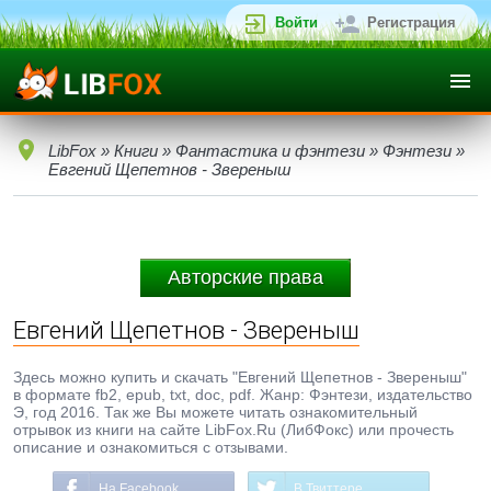
Войти
Регистрация
LibFox
»
Книги
»
Фантастика и фэнтези
»
Фэнтези
»
Евгений Щепетнов - Звереныш
Авторские права
Евгений Щепетнов - Звереныш
Здесь можно купить и скачать "Евгений Щепетнов - Звереныш"
в формате fb2, epub, txt, doc, pdf. Жанр: Фэнтези, издательство
Э, год 2016. Так же Вы можете читать ознакомительный
отрывок из книги на сайте LibFox.Ru (ЛибФокс) или прочесть
описание и ознакомиться с отзывами.
На Facebook
В Твиттере