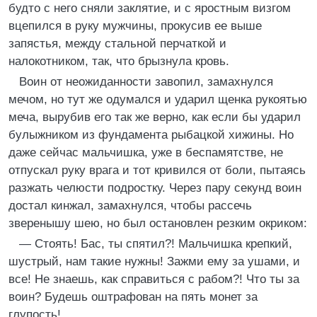
будто с него сняли заклятие, и с яростным визгом
вцепился в руку мужчины, прокусив ее выше
запястья, между стальной перчаткой и
налокотником, так, что брызнула кровь.
Воин от неожиданности завопил, замахнулся
мечом, но тут же одумался и ударил щенка рукоятью
меча, вырубив его так же верно, как если бы ударил
булыжником из фундамента рыбацкой хижины. Но
даже сейчас мальчишка, уже в беспамятстве, не
отпускал руку врага и тот кривился от боли, пытаясь
разжать челюсти подростку. Через пару секунд воин
достал кинжал, замахнулся, чтобы рассечь
зверенышу шею, но был остановлен резким окриком:
— Стоять! Бас, ты спятил?! Мальчишка крепкий,
шустрый, нам такие нужны! Зажми ему за ушами, и
все! Не знаешь, как справиться с рабом?! Что ты за
воин? Будешь оштрафован на пять монет за
глупость!