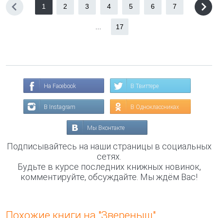
1
2
3
4
5
6
7
...
17
На Facebook
В Твиттере
В Instagram
В Одноклассниках
Мы Вконтакте
Подписывайтесь на наши страницы в социальных
сетях.
Будьте в курсе последних книжных новинок,
комментируйте, обсуждайте. Мы ждём Вас!
Похожие книги на "Звереныш"