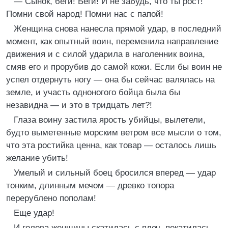
— Сынок, беги! Беги! И не забудь, что ты рост!
Помни свой народ! Помни нас с папой!
Женщина снова нанесла прямой удар, в последний
момент, как опытный воин, переменила направление
движения и с силой ударила в наголенник воина,
смяв его и прорубив до самой кожи. Если бы воин не
успел отдернуть ногу — она бы сейчас валялась на
земле, и участь одноногого бойца была бы
незавидна — и это в тридцать лет?!
Глаза воину застила ярость убийцы, вылетели,
будто выметенные морским ветром все мысли о том,
что эта ростийка ценна, как товар — осталось лишь
желание убить!
Умелый и сильный боец бросился вперед — удар
тонким, длинным мечом — древко топора
перерублено пополам!
Еще удар!
И голова женщины скатилась с плеч, покатилась