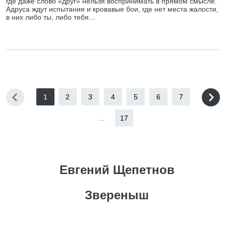
где даже слово «друг» нельзя воспринимать в прямом смысле.
Адруса ждут испытания и кровавые бои, где нет места жалости,
в них либо ты, либо тебя…
1
2
3
4
5
6
7
...
17
Евгений Щепетнов
Звереныш