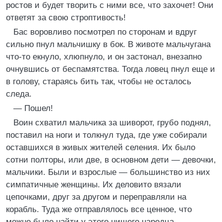
ростов и будет творить с ними все, что захочет! Они
ответят за свою строптивость!
Бас воровливо посмотрел по сторонам и вдруг
сильно пнул мальчишку в бок. В животе мальчугана
что-то екнуло, хлюпнуло, и он застонал, внезапно
очнувшись от беспамятства. Тогда ловец пнул еще и
в голову, стараясь бить так, чтобы не осталось
следа.
— Пошел!
Воин схватил мальчика за шиворот, грубо поднял,
поставил на ноги и толкнул туда, где уже собирали
оставшихся в живых жителей селения. Их было
сотни полторы, или две, в основном дети — девочки,
мальчики. Были и взрослые — большинство из них
симпатичные женщины. Их деловито вязали
цепочками, друг за другом и переправляли на
корабль. Туда же отправлялось все ценное, что
можно было найти у этого нищего народца,