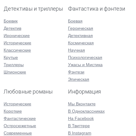
Детективы и триллеры
Фантастика и фэнтези
Боевик
Боевая
Детектив
Героическая
Иронические
Детективная
Исторические
Космическая
Классические
Научная
Крутые
Психологическая
Триллеры
Ужасы и Мистика
Шпионские
Фэнтези
Эпическая
Любовные романы
Информация
Исторические
Мы Вконтакте
Короткие
В Одноклассниках
Фантастические
На Facebook
Остросюжетные
В Твиттере
Современные
В Instagram