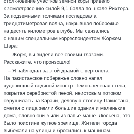
столкновение участков земной коры привело
к землетрясению силой 9,1 балла по шкале Рихтера.
За подземными толчками последовала
тридцатиметровая волна, накрывшая побережье
на десять километров вглубь. Мы связались
с нашим специальным корреспондентом Жоржем
Шара:
– Жорж, вы видели все своими глазами.
Расскажите, что произошло!
– Я наблюдал за этой драмой с вертолета.
На пакистанское побережье словно напал
чудовищный водяной монстр. Темно-зеленая стена,
покрытая серебристой пеной, неистовым потоком
обрушилась на Карачи, деловую столицу Пакистана,
сметая с лица земли большие здания и маленькие
дома, словно они были из папье-маше. Люсьена, это
было поистине жуткое зрелище. Жители города
выбежали на улицы и бросились к машинам.