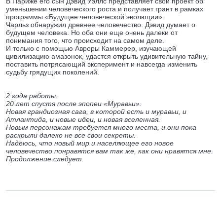
В Париже его сын Дэвид Уэллс представляет свой проект об
уменьшении человеческого роста и получает грант в рамках
программы «Будущее человеческой эволюции».
Чарльз обнаружил древнее человечество. Дэвид думает о
будущем человека. Но оба они еще очень далеки от
понимания того, что происходит на самом деле.
И только с помощью Авроры Каммерер, изучающей
цивилизацию амазонок, удастся открыть удивительную тайну,
поставить потрясающий эксперимент и навсегда изменить
судьбу грядущих поколений.
2 года работы.
20 лет спустя после эпопеи «Муравьи».
Новая грандиозная сага, в которой есть и муравьи, и
Атлантида, и новые идеи, и новая вселенная.
Новым персонажам требуется много места, и они пока
раскрыли далеко не все свои секреты.
Надеюсь, что новый мир и населяющее его новое
человечество понравятся вам так же, как они нравятся мне.
Продолжение следует.