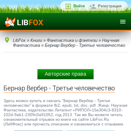
Войти
Регистрация
LibFox
»
Книги
»
Фантастика и фэнтези
»
Научная
Фантастика
» Бернар Вербер - Третье человечество
Авторские права
Бернар Вербер - Третье человечество
Здесь можно купить и скачать "Бернар Вербер - Третье
человечество" в формате fb2, epub, txt, doc, pdf. Жанр: Научная
Фантастика, издательство Литагент «РИПОЛ»15e304c3-8310-
102d-9ab1-2309c0a91052, год 2013. Так же Вы можете читать
ознакомительный отрывок из книги на сайте LibFox.Ru
(ЛибФокс) или прочесть описание и ознакомиться с отзывами.