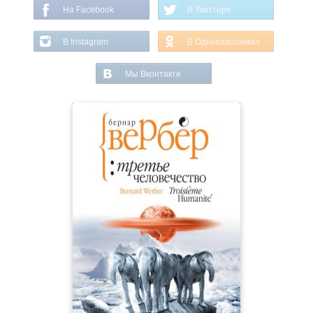
На Facebook
В Твиттере
В Instagram
В Одноклассниках
Мы Вконтакте