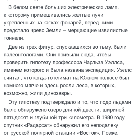
В белом свете больших электрических ламп,
к которому примешивались желтые лучи
укрепленных на касках фонарей, перед ними
предстало чрево Земли – мерцающие извилистые
тоннели.
Две из трех фигур, спускавшихся во тьму, были
палеонтологами. Они прибыли сюда, чтобы
проверить гипотезу профессора Чарльза Уэллса,
именем которого и была названа экспедиция. Уэллс
считал, что когда-то климат на Южном полюсе был
намного мягче и здесь росли леса, в которых,
возможно, жили динозавры.
Эту гипотезу подтверждало и то, что подо льдами
было обнаружено озеро длиной двести, шириной
пятьдесят и глубиной три километра. В 1980 году
спутник «Радарсат» обнаружил его неподалеку
от русской полярной станции «Восток». Позже,