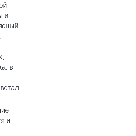
ой,
ы и
еясный
.
х,
а, в
 встал
ние
тя и