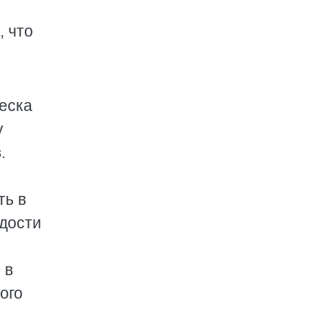
, что
леска
у
.
ть в
одости
 в
ого