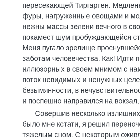
пересекающей Тиргартен. Медленно
фуры, нагруженные овощами и мол
нежны массы зелени вечного в св
покамест шум пробуждающейся ст
Меня пугало зрелище проснувшейс
заботам человечества. Как! Идти 
иллюзорных в своем мнимом с нами
поток невидимых и ненужных целей
безымянности, в нечувствительнос
и поспешно направился на вокзал, 
Совершив несколько излишних 
было мне кстати, я решил переноче
тяжелым сном. С некоторым оживле