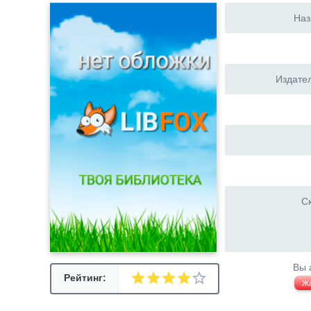
Наз
Издател
Ск
Вы 
Рейтинг:
Ж