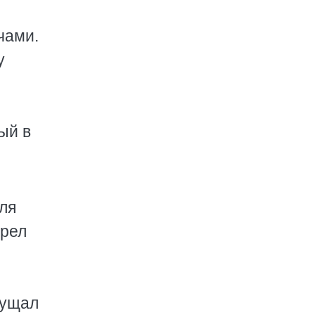
чами.
у
ый в
ля
трел
щущал