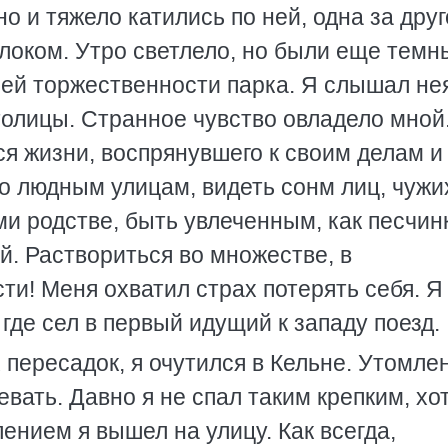
 и тяжело катились по ней, одна за друг
оком. Утро светлело, но были еще темн
оей торжественности парка. Я слышал н
олицы. Странное чувство овладело мной
я жизни, воспрянувшего к своим делам и
по людным улицам, видеть сонм лиц, чужи
 родстве, быть увлеченным, как песчинк
. Раствориться во множестве, в
ти! Меня охватил страх потерять себя. Я
где сел в первый идущий к западу поезд.
пересадок, я очутился в Кельне. Утомле
вать. Давно я не спал таким крепким, хо
нием я вышел на улицу. Как всегда,