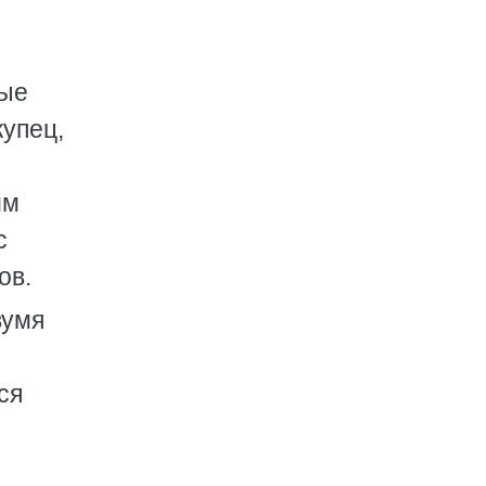
ные
купец,
им
с
ов.
вумя
ся