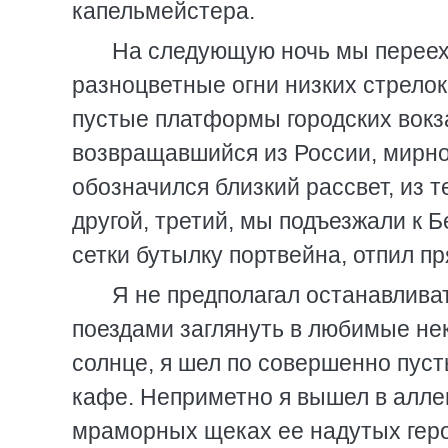
капельмейстера.
На следующую ночь мы перееха
разноцветные огни низких стрело
пустые платформы городских вокз
возвращавшийся из России, мирно 
обозначился близкий рассвет, из 
другой, третий, мы подъезжали к Б
сетки бутылку портвейна, отпил пр
Я не предполагал останавлива
поездами заглянуть в любимые нек
солнце, я шел по совершенно пуст
кафе. Неприметно я вышел в алле
мраморных щеках ее надутых геро