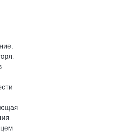
ние,
горя,
в
ести
гающая
ния.
нцем