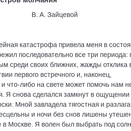
В. А. Зайцевой
йная катастрофа привела меня в состоя
режил последовательно все три периода: 
ым среди своих ближних, жажды отклика 
твии первого встречного и, наконец,
о и что-либо на свете может помочь нам н
я. Я снова сделался замкнут в ощущении
оски. Мной завладела тягостная и разла
бесцельны и ночи без снов лишены утеше
 в Москве. Я волен был выбрать под сол