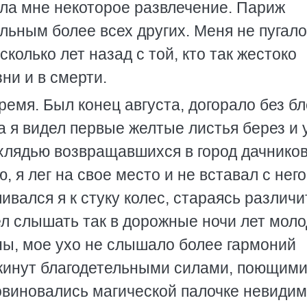
ила мне некоторое развлечение. Париж
ьным более всех других. Меня не пугало
колько лет назад с той, кто так жестоко
ни и в смерти.
ремя. Был конец августа, догорало без б
а я видел первые желтые листья берез и 
хлядью возвращавшихся в город дачников
я лег на свое место и не вставал с него
вался я к стуку колес, стараясь различи
ел слышать так в дорожные ночи лет мол
ны, мое ухо не слышало более гармоний
окинут благодетельными силами, поющими
повиновались магической палочке невидим