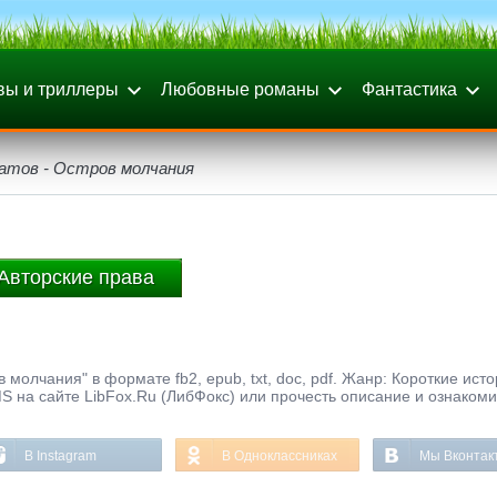
вы и триллеры
Любовные романы
Фантастика
атов - Остров молчания
Авторские права
молчания" в формате fb2, epub, txt, doc, pdf. Жанр: Короткие исто
S на сайте LibFox.Ru (ЛибФокс) или прочесть описание и ознакоми
В Instagram
В Одноклассниках
Мы Вконтак