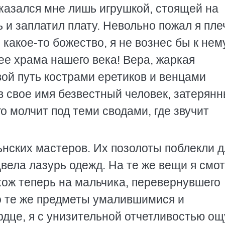
 казался мне лишь игрушкой, стоящей на
 и заплатил плату. Невольно пожал я пле
какое-то божество, я не вознес бы к нем
ее храма нашего века! Вера, жаркая
ой путь кострами еретиков и венцами
 в свое имя безвестный человек, затерянн
го молчит под теми сводами, где звучит
ьнских мастеров. Их позолоты поблекли д
цвела лазурь одежд. На те же вещи я смо
хож теперь на мальчика, перевернувшего
о те же предметы умалившимися и
рдце, я с унизительной отчетливостью о