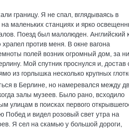
ли границу. Я не спал, вглядываясь в
к на маленьких станциях и ярко освещен
алов. Поезд был малолюден. Английский 
храпел против меня. В окне вагона
темноты полей возник огромный дом, за н
ерлину. Мой спутник проснулся и, достав 
ямо из горлышка несколько крупных глотк
ться в Берлине, но намеревался между д
огда залы музеев. Было рано, всходило
ым улицам в поисках первого открывшего
ю Побед и видел розовый свет утра на
ев. Я сел на скамью у большой дороги,