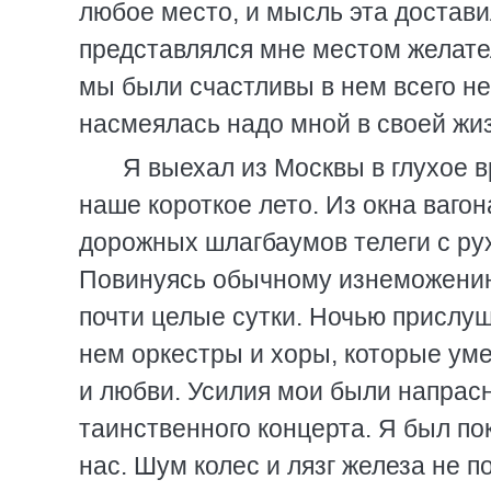
любое место, и мысль эта достав
представлялся мне местом желател
мы были счастливы в нем всего нес
насмеялась надо мной в своей жиз
Я выехал из Москвы в глухое в
наше короткое лето. Из окна вагон
дорожных шлагбаумов телеги с ру
Повинуясь обычному изнеможению, 
почти целые сутки. Ночью прислуши
нем оркестры и хоры, которые ум
и любви. Усилия мои были напрас
таинственного концерта. Я был п
нас. Шум колес и лязг железа не 