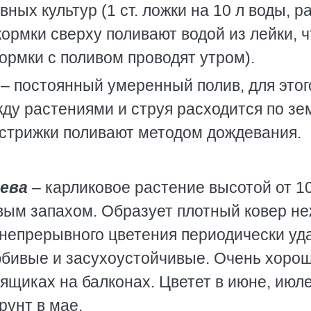
ных культур (1 ст. ложки на 10 л воды, р
кормки сверху поливают водой из лейки, 
ормки с поливом проводят утром).
– постоянный умеренный полив, для этог
ду растениями и струя расходится по зе
 стрижки поливают методом дождевания.
лева
– карликовое растение высотой от 1
овым запахом. Образует плотный ковер не
 непрерывного цветения периодически уд
юбивые и засухоустойчивые. Очень хоро
 ящиках на балконах. Цветет в июне, июле
рунт в мае.