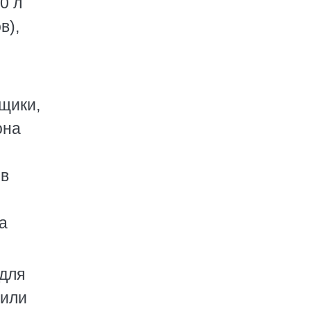
0 л
в),
щики,
она
 в
а
 для
 или