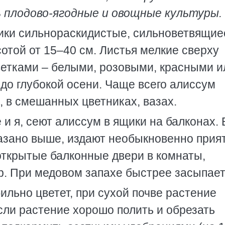
 плодово-ягодные и овощные культуры.
тики сильнораскидистые, сильноветвящиес
отой от 15–40 см. Листья мелкие сверху
етками – белыми, розовыми, красными и
до глубокой осени. Чаще всего алиссум
, в смешанных цветниках, вазах.
 и я, сеют алиссум в ящики на балконах. 
сказано выше, издают необыкновенно прия
открытые балконные двери в комнаты,
р. При медовом запахе быстрее засыпает
ильно цветет, при сухой почве растение
если растение хорошо полить и обрезать