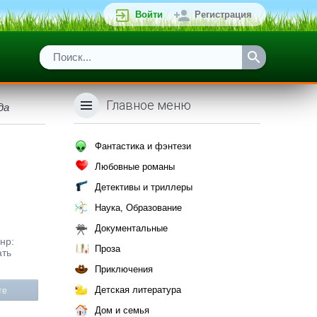
Войти
Регистрация
Главное меню
да
Фантастика и фэнтези
Любовные романы
Детективы и триллеры
Наука, Образование
Документальные
нр:
Проза
ать
Приключения
Детская литература
те
Дом и семья