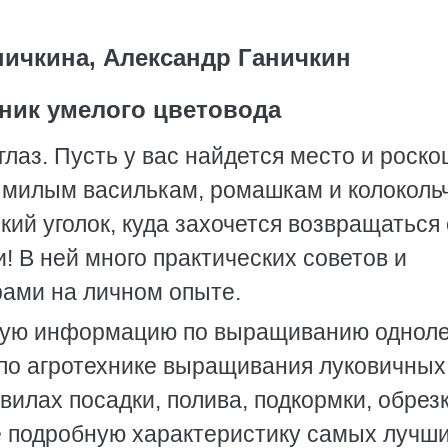
ничкина, Александр Ганичкин
ник умелого цветовода
глаз. Пусть у вас найдется место и роск
ь милым василькам, ромашкам и колоколь
кий уголок, куда захочется возвращаться
и! В ней много практических советов и
ами на личном опыте.
мую информацию по выращиванию однол
 по агротехнике выращивания луковичных
вилах посадки, полива, подкормки, обрез
е подробную характеристику самых лучш