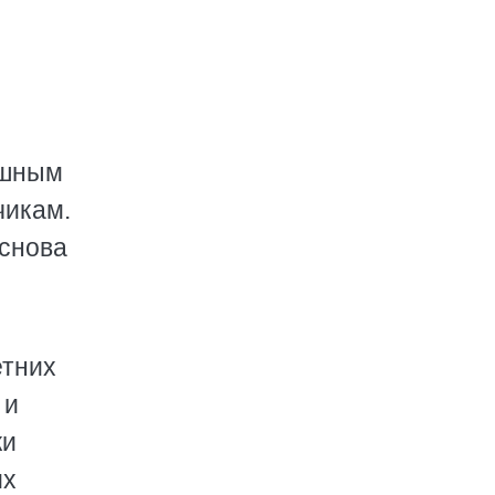
ошным
чикам.
 снова
етних
 и
ки
их