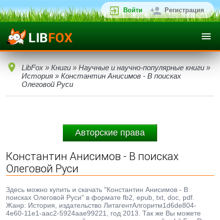
Войти
Регистрация
LibFox
»
Книги
»
Научные и научно-популярные книги
»
История
» Константин Анисимов - В поисках
Олеговой Руси
Авторские права
Константин Анисимов - В поисках
Олеговой Руси
Здесь можно купить и скачать "Константин Анисимов - В
поисках Олеговой Руси" в формате fb2, epub, txt, doc, pdf.
Жанр: История, издательство ЛитагентАлгоритм1d6de804-
4e60-11e1-aac2-5924aae99221, год 2013. Так же Вы можете