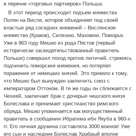
в перечне «торговых партнеров» Польша.
В этот период происходит подъем княжества
Полян на Висле, которое объединяет под своей
властью ряд соседних княжений – Вислянское
княжество (Краков), Силезию, Мазовию, Поморье.
Уже в 963 году Мешко из рода Пястов (первый
исторически засвидетельствованный правитель
Польши) совершил поход против лютичей, стремясь
подчинить поморские княжения, но потерпел
поражение от немецких князей. Это привело к тому,
что Мешко был вынужден заключить союз с
императором Оттоном. В те же годы он сближается с
Чехией, заключает брак с дочерью чешского князя
Болеслава и принимает христианство римского
обряда. Мешко упоминается как могущественный
правитель в сообщении Ибрагима ибн Якуба в 960-х
гг. Его личная дружина составляла 3000 воинов! Уже
его сын и наследник Болеслав Храбрый вполне