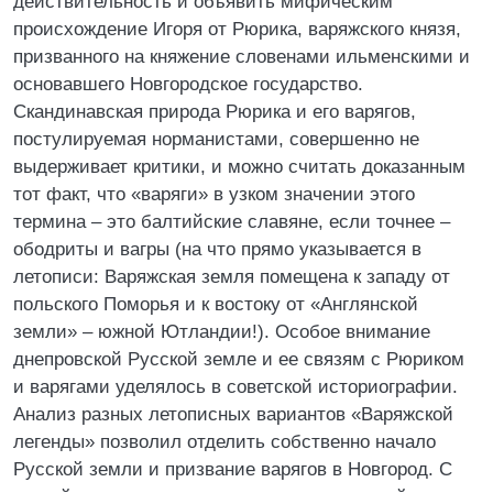
действительность и объявить мифическим
происхождение Игоря от Рюрика, варяжского князя,
призванного на княжение словенами ильменскими и
основавшего Новгородское государство.
Скандинавская природа Рюрика и его варягов,
постулируемая норманистами, совершенно не
выдерживает критики, и можно считать доказанным
тот факт, что «варяги» в узком значении этого
термина – это балтийские славяне, если точнее –
ободриты и вагры (на что прямо указывается в
летописи: Варяжская земля помещена к западу от
польского Поморья и к востоку от «Англянской
земли» – южной Ютландии!). Особое внимание
днепровской Русской земле и ее связям с Рюриком
и варягами уделялось в советской историографии.
Анализ разных летописных вариантов «Варяжской
легенды» позволил отделить собственно начало
Русской земли и призвание варягов в Новгород. С