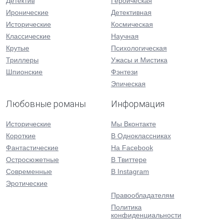
Детектив
Героическая
Иронические
Детективная
Исторические
Космическая
Классические
Научная
Крутые
Психологическая
Триллеры
Ужасы и Мистика
Шпионские
Фэнтези
Эпическая
Любовные романы
Информация
Исторические
Мы Вконтакте
Короткие
В Одноклассниках
Фантастические
На Facebook
Остросюжетные
В Твиттере
Современные
В Instagram
Эротические
Правообладателям
Политика
конфиденциальности