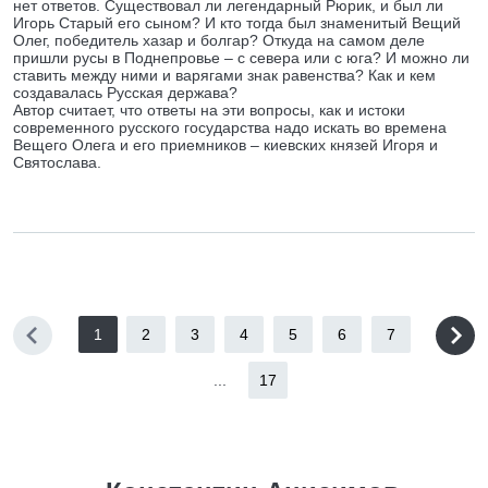
нет ответов. Существовал ли легендарный Рюрик, и был ли
Игорь Старый его сыном? И кто тогда был знаменитый Вещий
Олег, победитель хазар и болгар? Откуда на самом деле
пришли русы в Поднепровье – с севера или с юга? И можно ли
ставить между ними и варягами знак равенства? Как и кем
создавалась Русская держава?
Автор считает, что ответы на эти вопросы, как и истоки
современного русского государства надо искать во времена
Вещего Олега и его приемников – киевских князей Игоря и
Святослава.
1
2
3
4
5
6
7
...
17