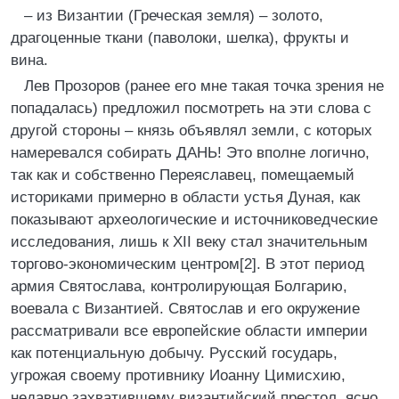
– из Византии (Греческая земля) – золото,
драгоценные ткани (паволоки, шелка), фрукты и
вина.
Лев Прозоров (ранее его мне такая точка зрения не
попадалась) предложил посмотреть на эти слова с
другой стороны – князь объявлял земли, с которых
намеревался собирать ДАНЬ! Это вполне логично,
так как и собственно Переяславец, помещаемый
историками примерно в области устья Дуная, как
показывают археологические и источниковедческие
исследования, лишь к XII веку стал значительным
торгово-экономическим центром[2]. В этот период
армия Святослава, контролирующая Болгарию,
воевала с Византией. Святослав и его окружение
рассматривали все европейские области империи
как потенциальную добычу. Русский государь,
угрожая своему противнику Иоанну Цимисхию,
недавно захватившему византийский престол, ясно