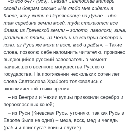
«
В год 6477 (969). Сказал Святослав матери
своей и боярам своим: «Не любо мне сидеть в
Киеве, хочу жить в Переяславце на Дунае – ибо
там середина земли моей, туда стекаются все
блага: из Греческой земли – золото, паволоки, вина,
различные плоды, из Чехии и из Венгрии серебро и
кони, из Руси же меха и воск, мед и рабы». –
Такие
слова, позволю себе напомнить читателю, произнес
выдающийся русский завоеватель в момент
наивысшего военного могущества Русского
государства. На протяжении нескольких сотен лет
слова Святослава Храброго толковались с
экономической точки зрения:
– из Венгрии и Чехии купцы привозили серебро и
первоклассных коней;
– из Руси (Киевская Русь, уточняю, так как Русь в
Европе была не одна) – меха, воск, мед и челядь
(рабы и прислуга? воины-слуги?)