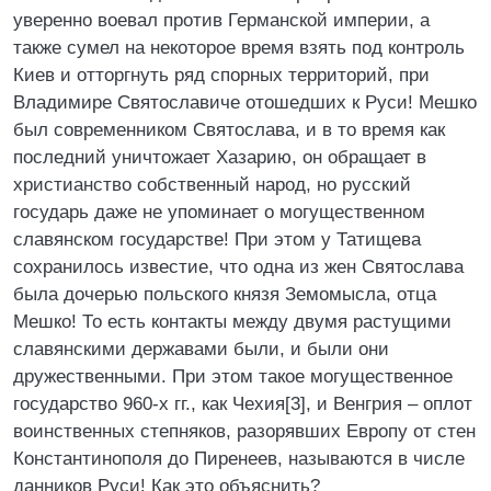
уверенно воевал против Германской империи, а
также сумел на некоторое время взять под контроль
Киев и отторгнуть ряд спорных территорий, при
Владимире Святославиче отошедших к Руси! Мешко
был современником Святослава, и в то время как
последний уничтожает Хазарию, он обращает в
христианство собственный народ, но русский
государь даже не упоминает о могущественном
славянском государстве! При этом у Татищева
сохранилось известие, что одна из жен Святослава
была дочерью польского князя Земомысла, отца
Мешко! То есть контакты между двумя растущими
славянскими державами были, и были они
дружественными. При этом такое могущественное
государство 960-х гг., как Чехия[3], и Венгрия – оплот
воинственных степняков, разорявших Европу от стен
Константинополя до Пиренеев, называются в числе
данников Руси! Как это объяснить?