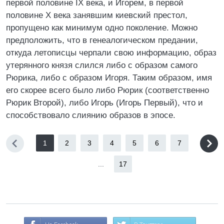
первой половине IX века, и Игорем, в первой
половине X века занявшим киевский престол,
пропущено как минимум одно поколение. Можно
предположить, что в генеалогическом предании,
откуда летописцы черпали свою информацию, образ
утерянного князя слился либо с образом самого
Рюрика, либо с образом Игоря. Таким образом, имя
его скорее всего было либо Рюрик (соответственно
Рюрик Второй), либо Игорь (Игорь Первый), что и
способствовало слиянию образов в эпосе.
1
2
3
4
5
6
7
...
17