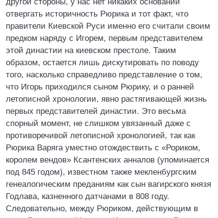
другой стороны, у нас нет никаких оснований
отвергать историчность Рюрика и тот факт, что
правители Киевской Руси именно его считали своим
предком наряду с Игорем, первым представителем
этой династии на киевском престоле. Таким
образом, остается лишь дискутировать по поводу
того, насколько справедливо представление о том,
что Игорь приходился сыном Рюрику, и о ранней
летописной хронологии, явно растягивающей жизнь
первых представителей династии. Это весьма
спорный момент, не слишком увязанный даже с
противоречивой летописной хронологией, так как
Рюрика Варяга уместно отождествить с «Рориком,
королем вендов» Ксантенских анналов (упоминается
под 845 годом), известном также мекленбургским
генеалогическим преданиям как сын вагирского князя
Годлава, казненного датчанами в 808 году.
Следовательно, между Рюриком, действующим в