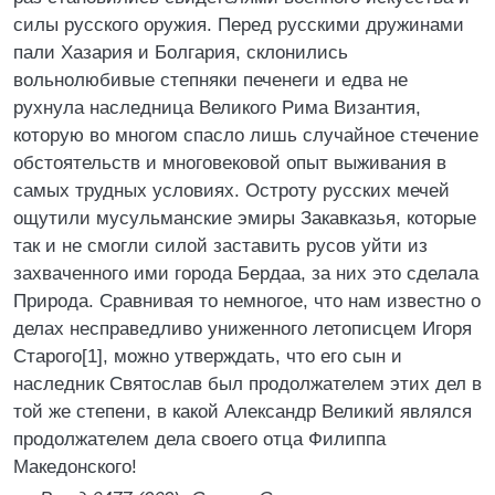
силы русского оружия. Перед русскими дружинами
пали Хазария и Болгария, склонились
вольнолюбивые степняки печенеги и едва не
рухнула наследница Великого Рима Византия,
которую во многом спасло лишь случайное стечение
обстоятельств и многовековой опыт выживания в
самых трудных условиях. Остроту русских мечей
ощутили мусульманские эмиры Закавказья, которые
так и не смогли силой заставить русов уйти из
захваченного ими города Бердаа, за них это сделала
Природа. Сравнивая то немногое, что нам известно о
делах несправедливо униженного летописцем Игоря
Старого[1], можно утверждать, что его сын и
наследник Святослав был продолжателем этих дел в
той же степени, в какой Александр Великий являлся
продолжателем дела своего отца Филиппа
Македонского!