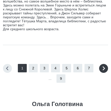
волшебства, но самое волшебное место в нём – библиотека.
Здесь можно полетать на Змее Горыныче и встретиться лицом
к лицу со Снежной Королевой. Здесь Шерлок Холмс
раскрывает тайны преступлений, а Джон Сильвер собирает
пиратскую команду. Здесь… Впрочем, заходите сами и
поглядите! Тётушка Марта, владелица библиотеки, с радостью
встретит вас!
Для среднего школьного возраста.
1
2
3
4
5
6
7
...
9
Ольга Голотвина