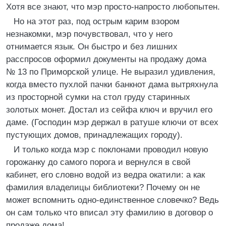
Хотя все знают, что мэр просто-напросто любопытен.
Но на этот раз, под острым карим взором
незнакомки, мэр почувствовал, что у него
отнимается язык. Он быстро и без лишних
расспросов оформил документы на продажу дома
№ 13 по Приморской улице. Не выразил удивления,
когда вместо пухлой пачки банкнот дама вытряхнула
из просторной сумки на стол груду старинных
золотых монет. Достал из сейфа ключ и вручил его
даме. (Господин мэр держал в ратуше ключи от всех
пустующих домов, принадлежащих городу).
И только когда мэр с поклонами проводил новую
горожанку до самого порога и вернулся в свой
кабинет, его словно водой из ведра окатили: а как
фамилия владелицы библиотеки? Почему он не
может вспомнить одно-единственное словечко? Ведь
он сам только что вписал эту фамилию в договор о
продаже дома!