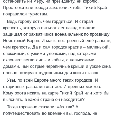
остановить ни мэру, ни президенту, ни королю.
Просто жители города захотели, чтобы Тихий Край
понравился туристам.
Ведь городу есть чем гордиться! И старая
крепость, которую пятьсот лет назад отважно
защищал от захватчиков военачальник по прозвищу
Неистовый Барон. И маяк, построенный ещё раньше,
чем крепость. Да и сам городок красив – маленький,
спокойный, с узкими улочками, над которыми
склоняют ветви липы и клёны, с невысокими
домами, чьи острые черепичные крыши и узкие окна
словно позируют художникам для книги сказок…
Увы, по всей Европе много таких городков. И
старинных развалин хватает. И древних маяков.
Кому охота искать на карте Тихий Край или хотя бы
выяснять, в какой стране он находится?
Тогда горожане сказали: «Ах так? А
попутешествовать во времени вы, господа, не