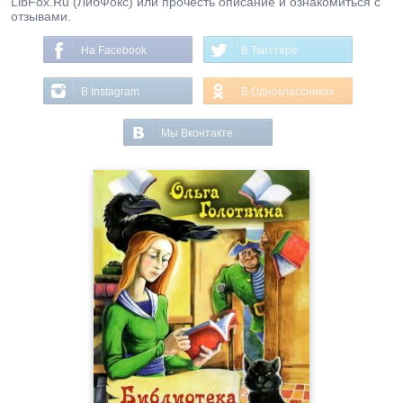
LibFox.Ru (ЛибФокс) или прочесть описание и ознакомиться с
отзывами.
На Facebook
В Твиттере
В Instagram
В Одноклассниках
Мы Вконтакте