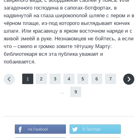
свирепого вида, с абордажной саблей у пояса. Или
загадочного господина в сапогах-ботфортах, в
надвинутой на глаза широкополой шляпе с пером и в
чёрном плаще, из-под которого выглядывает кончик
шпаги. Или красавицу в ярком восточном наряде и с
живой змеёй в руке. Незнакомцев не бойтесь, а если
что – смело и громко зовите тётушку Марту:
библиотекаря вся эта публика уважает и
побаивается.
1
2
3
4
5
6
7
...
9
На Facebook
В Твиттере