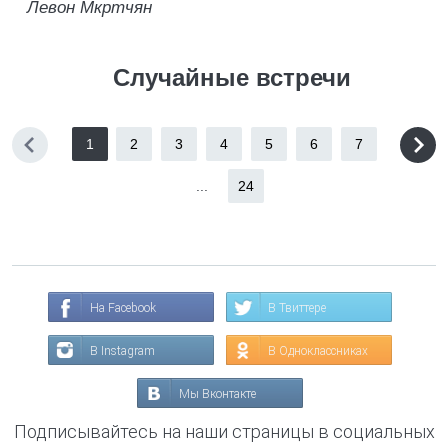
Левон Мкртчян
Случайные встречи
1
2
3
4
5
6
7
...
24
На Facebook
В Твиттере
В Instagram
В Одноклассниках
Мы Вконтакте
Подписывайтесь на наши страницы в социальных