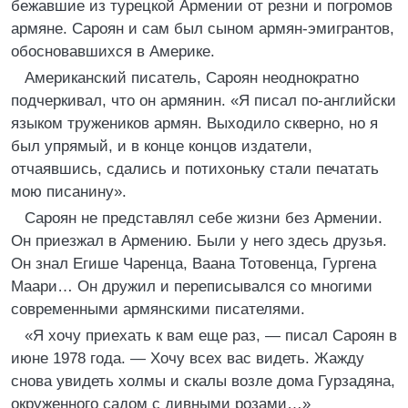
бежавшие из турецкой Армении от резни и погромов
армяне. Сароян и сам был сыном армян-эмигрантов,
обосновавшихся в Америке.
Американский писатель, Сароян неоднократно
подчеркивал, что он армянин. «Я писал по-английски
языком тружеников армян. Выходило скверно, но я
был упрямый, и в конце концов издатели,
отчаявшись, сдались и потихоньку стали печатать
мою писанину».
Сароян не представлял себе жизни без Армении.
Он приезжал в Армению. Были у него здесь друзья.
Он знал Егише Чаренца, Ваана Тотовенца, Гургена
Маари… Он дружил и переписывался со многими
современными армянскими писателями.
«Я хочу приехать к вам еще раз, — писал Сароян в
июне 1978 года. — Хочу всех вас видеть. Жажду
снова увидеть холмы и скалы возле дома Гурзадяна,
окруженного садом с дивными розами…»