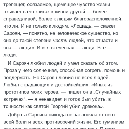
трепещет, осязаемое, щемящее чувство жизни
взывает в его книгах к жизни другой — более
справедливой, более к людям благорасположенной,
что ли. И не только к людям. «Лошадь, — скажет
Сароян, — понятно, не человеческое существо, но
она до такой степени
часть
людей, что отчасти и
она — люди». И вся вселенная — люди. Всё —
люди.
И Сароян любил людей и умел сказать об этом.
Проза у него солнечная, способная согреть, помочь и
поддержать. Но Сароян любил не всех людей.
Любил страдающих и достойнейших. «Иных из
прототипов моих героев, — пишет он в „Случайных
встречах“, — я ненавидел и готов был убить, в
точности как святой Георгий убил дракона».
Доброта Сарояна никогда не заслоняла от него
всей боли и всех противоречий жизни. Его гуманизм