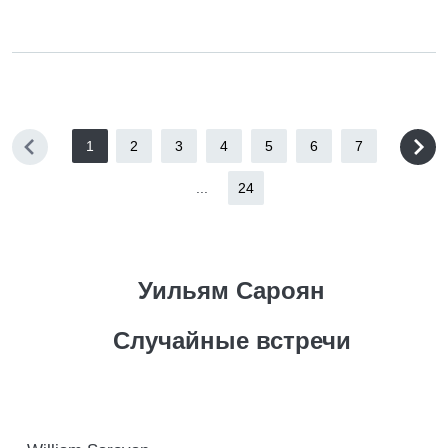
1
2
3
4
5
6
7
...
24
Уильям Сароян
Случайные встречи