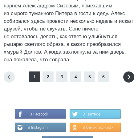
парнем Александром Сизовым, приехавшим
из сырого туманного Питера в гости к деду. Алекс
собирался здесь провести несколько недель и искал
друзей, чтобы не скучать. Соне ничего
не оставалось делать, как ответно улыбнуться
рыцарю светлого образа, в какого преобразился
хмурый Долгов. А когда захлопнула за ним дверь,
она пожалела, что соврала.
1
2
3
4
5
6
На Facebook
В Твиттере
В Instagram
В Одноклассниках