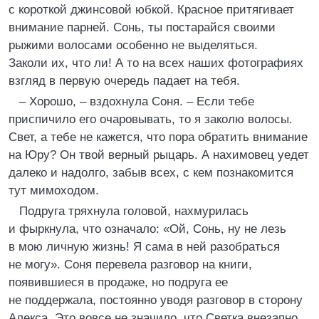
с короткой джинсовой юбкой. Красное притягивает
внимание парней. Сонь, ты постарайся своими
рыжими волосами особенно не выделяться.
Заколи их, что ли! А то на всех наших фотографиях
взгляд в первую очередь падает на тебя.
– Хорошо, – вздохнула Соня. – Если тебе
приспичило его очаровывать, то я заколю волосы.
Свет, а тебе не кажется, что пора обратить внимание
на Юру? Он твой верный рыцарь. А нахимовец уедет
далеко и надолго, забыв всех, с кем познакомится
тут мимоходом.
Подруга тряхнула головой, нахмурилась
и фыркнула, что означало: «Ой, Сонь, ну не лезь
в мою личную жизнь! Я сама в ней разобраться
не могу». Соня перевела разговор на книги,
появившиеся в продаже, но подруга ее
не поддержала, постоянно уводя разговор в сторону
Алекса. Это вовсе не значило, что Светка внезапно