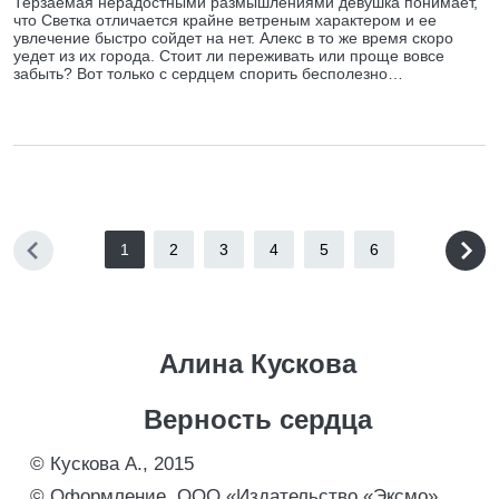
Терзаемая нерадостными размышлениями девушка понимает,
что Светка отличается крайне ветреным характером и ее
увлечение быстро сойдет на нет. Алекс в то же время скоро
уедет из их города. Стоит ли переживать или проще вовсе
забыть? Вот только с сердцем спорить бесполезно…
1
2
3
4
5
6
Алина Кускова
Верность сердца
© Кускова А., 2015
© Оформление. ООО «Издательство «Эксмо»,