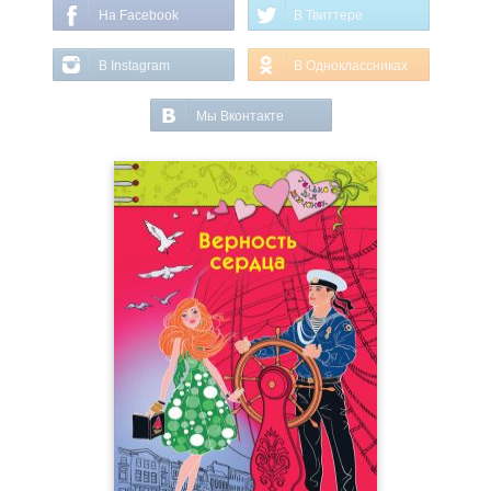
На Facebook
В Твиттере
В Instagram
В Одноклассниках
Мы Вконтакте