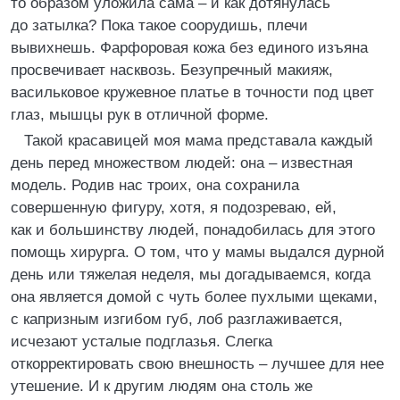
то образом уложила сама – и как дотянулась
до затылка? Пока такое соорудишь, плечи
вывихнешь. Фарфоровая кожа без единого изъяна
просвечивает насквозь. Безупречный макияж,
васильковое кружевное платье в точности под цвет
глаз, мышцы рук в отличной форме.
Такой красавицей моя мама представала каждый
день перед множеством людей: она – известная
модель. Родив нас троих, она сохранила
совершенную фигуру, хотя, я подозреваю, ей,
как и большинству людей, понадобилась для этого
помощь хирурга. О том, что у мамы выдался дурной
день или тяжелая неделя, мы догадываемся, когда
она является домой с чуть более пухлыми щеками,
с капризным изгибом губ, лоб разглаживается,
исчезают усталые подглазья. Слегка
откорректировать свою внешность – лучшее для нее
утешение. И к другим людям она столь же