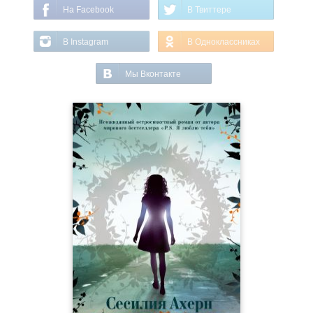
На Facebook
В Твиттере
В Instagram
В Одноклассниках
Мы Вконтакте