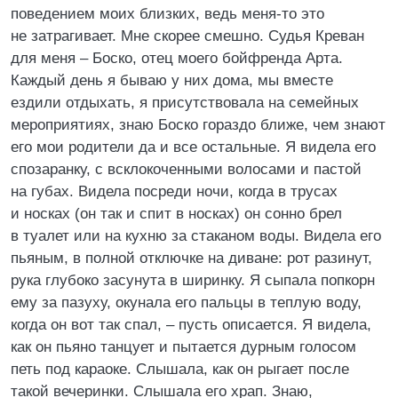
поведением моих близких, ведь меня-то это
не затрагивает. Мне скорее смешно. Судья Креван
для меня – Боско, отец моего бойфренда Арта.
Каждый день я бываю у них дома, мы вместе
ездили отдыхать, я присутствовала на семейных
мероприятиях, знаю Боско гораздо ближе, чем знают
его мои родители да и все остальные. Я видела его
спозаранку, с всклокоченными волосами и пастой
на губах. Видела посреди ночи, когда в трусах
и носках (он так и спит в носках) он сонно брел
в туалет или на кухню за стаканом воды. Видела его
пьяным, в полной отключке на диване: рот разинут,
рука глубоко засунута в ширинку. Я сыпала попкорн
ему за пазуху, окунала его пальцы в теплую воду,
когда он вот так спал, – пусть описается. Я видела,
как он пьяно танцует и пытается дурным голосом
петь под караоке. Слышала, как он рыгает после
такой вечеринки. Слышала его храп. Знаю,