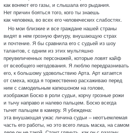
как воняют его газы, и слышала его рыдания.
Нет причин бояться того, кого ты знаешь
как человека, во всех его человеческих слабостях.
Но мои близкие и все граждане нашей страны
видят в нем грозную фигуру, внушающую страх
и почтение. Я бы сравнила его с судьей из шоу
талантов, с одним из этих мультяшно
преувеличенных персонажей, которые ловят кайф
от всеобщего негодования. Я люблю передразнивать
его, к большому удовольствию Арта. Арт катается
от смеха, когда я торжественно расхаживаю перед
ним с самодельным капюшоном на голове,
изображая Боско в роли судьи, корчу грозные рожи
и тычу направо и налево пальцем. Боско всегда
тычет пальцем в камеру. Я убеждена:
эта внушающая ужас личина судьи – неотъемлемая
часть его работы, но это всего лишь маска, на самом
деле он не такой. Стоит глянуть, как он с разгону