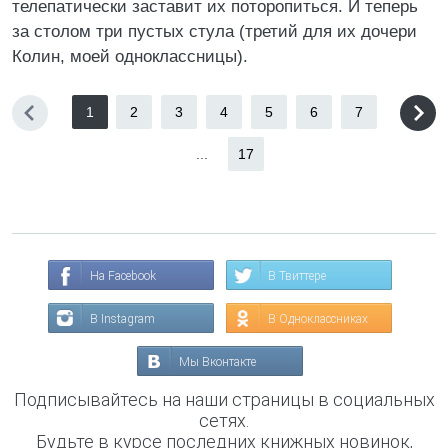
телепатически заставит их поторопиться. И теперь
за столом три пустых стула (третий для их дочери
Колин, моей одноклассницы).
1
2
3
4
5
6
7
...
17
На Facebook
В Твиттере
В Instagram
В Одноклассниках
Мы Вконтакте
Подписывайтесь на наши страницы в социальных
сетях.
Будьте в курсе последних книжных новинок,