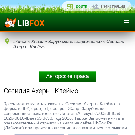
Войти
Регистрация
LibFox
»
Книги
»
Зарубежное современное
» Сесилия
Ахерн - Клеймо
Авторские права
Сесилия Ахерн - Клеймо
Здесь можно купить и скачать "Сесилия Ахерн - Клеймо" в
формате fb2, epub, txt, doc, pdf. Жанр: Зарубежное
современное, издательство ЛитагентАттикусb7a005df-f0a9-
102b-9810-fbae753fdc93, год 2016. Так же Вы можете читать
ознакомительный отрывок из книги на сайте LibFox.Ru
(ЛибФокс) или прочесть описание и ознакомиться с отзывами.