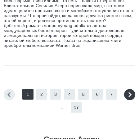
либо тюрьма, либо Клеймо. То есть – навеки отверженная.
Блистательная Сесилия Ахерн нарисовала мир, в котором
идеал ценится превыше всего и малейшие отступления от него
наказуемы. Что произойдет, когда юная девушка рискнет всем,
что ей дорого, и решится противостоять системе?
Дебютный роман в жанре «young adult» от автора
международных бестселлеров – удивительно достоверная
и эмоциональная история, герои которой покорят сердца
читателей любого возраста. Права на экранизацию книги
приобретены компанией Warner Bros.
1
2
3
4
5
6
7
...
17