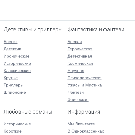
Детективы и триллеры
Фантастика и фэнтези
Боевик
Боевая
Детектив
Героическая
Иронические
Детективная
Исторические
Космическая
Классические
Научная
Крутые
Психологическая
Триллеры
Ужасы и Мистика
Шпионские
Фэнтези
Эпическая
Любовные романы
Информация
Исторические
Мы Вконтакте
Короткие
В Одноклассниках