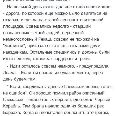
На восьмой день ехать дальше стало невозможно
- дорога, по которой еще можно было двигаться на
гозарах, исчезла на старой лесозаготовительной
площадке. Совещались недолго - старший
назначенных Чекрой людей, серьезный
немногословный Рекаш, совсем не похожий на
"мафиози", приказал остаться с гозарами двум
наездникам. Остальные спешились и должны были
идти пешком, так же как зардерцы и греги.
- Идти осталось совсем немного, - предупредила
Леала. - Если ты правильно указал место, через
день будем там.
" Если, координаты данные Глемасом верны, то и я
не ошибся". Он хорошо помнил район описанный
Глемасом - южнее голых вершин, где лежал Черный
Корабль. Там брала начало одна из больших рек
Барраха. Когда он попытался объяснить это грегам,