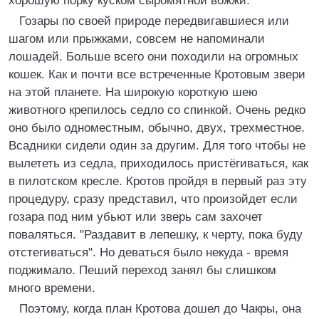
хорошую порку куском сыромятной вожжи.
Гозары по своей природе передвигавшиеся или
шагом или прыжками, совсем не напоминали
лошадей. Больше всего они походили на огромных
кошек. Как и почти все встреченные Кротовым звери
на этой планете. На широкую короткую шею
животного крепилось седло со спинкой. Очень редко
оно было одноместным, обычно, двух, трехместное.
Всадники сидели один за другим. Для того чтобы не
вылететь из седла, приходилось пристёгиваться, как
в пилотском кресле. Кротов пройдя в первый раз эту
процедуру, сразу представил, что произойдет если
гозара под ним убьют или зверь сам захочет
поваляться. "Раздавит в лепешку, к черту, пока буду
отстегиваться". Но деваться было некуда - время
поджимало. Пеший переход занял бы слишком
много времени.
Поэтому, когда план Кротова дошел до Чакры, она