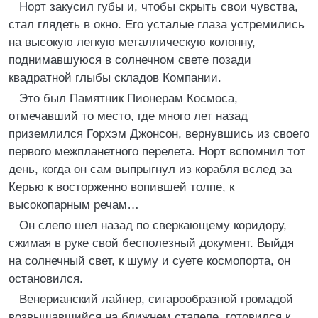
Норт закусил губы и, чтобы скрыть свои чувства,
стал глядеть в окно. Его усталые глаза устремились
на высокую легкую металлическую колонну,
поднимавшуюся в солнечном свете позади
квадратной глыбы складов Компании.
Это был Памятник Пионерам Космоса,
отмечавший то место, где много лет назад
приземлился Горхэм Джонсон, вернувшись из своего
первого межпланетного перелета. Норт вспомнил тот
день, когда он сам выпрыгнул из корабля вслед за
Керью к восторженно вопившей толпе, к
высокопарным речам…
Он слепо шел назад по сверкающему коридору,
сжимая в руке свой бесполезный документ. Выйдя
на солнечный свет, к шуму и суете космопорта, он
остановился.
Венерианский лайнер, сигарообразной громадой
возвышавшийся на ближнем стапеле, готовился к