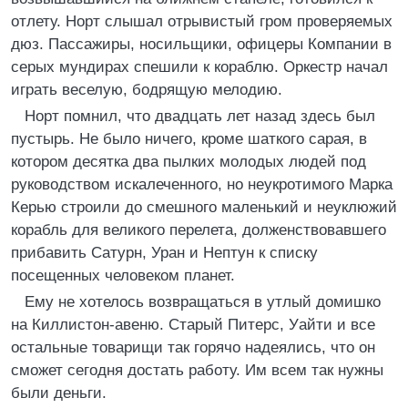
отлету. Норт слышал отрывистый гром проверяемых
дюз. Пассажиры, носильщики, офицеры Компании в
серых мундирах спешили к кораблю. Оркестр начал
играть веселую, бодрящую мелодию.
Норт помнил, что двадцать лет назад здесь был
пустырь. Не было ничего, кроме шаткого сарая, в
котором десятка два пылких молодых людей под
руководством искалеченного, но неукротимого Марка
Керью строили до смешного маленький и неуклюжий
корабль для великого перелета, долженствовавшего
прибавить Сатурн, Уран и Нептун к списку
посещенных человеком планет.
Ему не хотелось возвращаться в утлый домишко
на Киллистон-авеню. Старый Питерс, Уайти и все
остальные товарищи так горячо надеялись, что он
сможет сегодня достать работу. Им всем так нужны
были деньги.