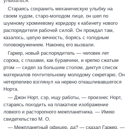
улыбаться.
Стараясь сохранить механическую улыбку на
своем худом, старо-молодом лице, он шел по
шумному хромиевому коридору к кабинету нового
распорядителя рабочей силой. Он прождал там,
казалось, целую вечность, борясь с голодным
головокружением. Наконец его вызвали.
Гаркер, новый распорядитель — человек лет
сорока, с глазами, как буравчики, и крепко сжатым
ртом — сидел за большим столом, диктуя список
материалов почтительному молодому секретарю. Он
нетерпеливо взглянул на нервно откашливавшегося
Норта.
— Джон Норт, сэр, ищу работы, — произнес Норт,
стараясь походить на плакатное изображение
ловкого и расторопного межпланетника. — Имею
свидетельство М. О.
— Межпланетный офицер, да? — сказал Гаркер. —