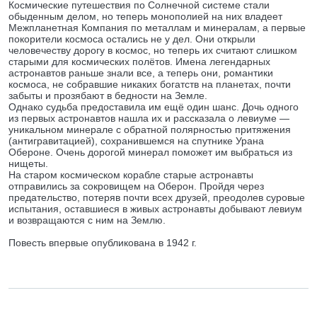
Космические путешествия по Солнечной системе стали
обыденным делом, но теперь монополией на них владеет
Межпланетная Компания по металлам и минералам, а первые
покорители космоса остались не у дел. Они открыли
человечеству дорогу в космос, но теперь их считают слишком
старыми для космических полётов. Имена легендарных
астронавтов раньше знали все, а теперь они, романтики
космоса, не собравшие никаких богатств на планетах, почти
забыты и прозябают в бедности на Земле.
Однако судьба предоставила им ещё один шанс. Дочь одного
из первых астронавтов нашла их и рассказала о левиуме —
уникальном минерале с обратной полярностью притяжения
(антигравитацией), сохранившемся на спутнике Урана
Обероне. Очень дорогой минерал поможет им выбраться из
нищеты.
На старом космическом корабле старые астронавты
отправились за сокровищем на Оберон. Пройдя через
предательство, потеряв почти всех друзей, преодолев суровые
испытания, оставшиеся в живых астронавты добывают левиум
и возвращаются с ним на Землю.
Повесть впервые опубликована в 1942 г.