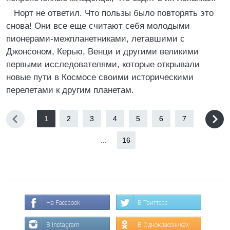
Норт не ответил. Что пользы было повторять это
снова! Они все еще считают себя молодыми
пионерами-межпланетниками, летавшими с
Джонсоном, Керью, Венци и другими великими
первыми исследователями, которые открывали
новые пути в Космосе своими историческими
перелетами к другим планетам.
1
2
3
4
5
6
7
...
16
На Facebook
В Твиттере
В Instagram
В Одноклассниках