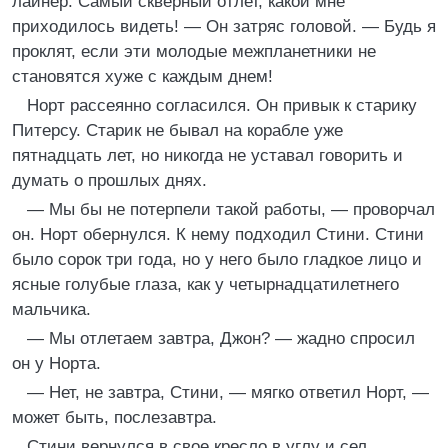
лайнер. Самый скверный отлет, какой мне
приходилось видеть! — Он затряс головой. — Будь я
проклят, если эти молодые межпланетники не
становятся хуже с каждым днем!
Норт рассеянно согласился. Он привык к старику
Питерсу. Старик не бывал на корабле уже
пятнадцать лет, но никогда не уставал говорить и
думать о прошлых днях.
— Мы бы не потерпели такой работы, — проворчал
он. Норт обернулся. К нему подходил Стини. Стини
было сорок три года, но у него было гладкое лицо и
ясные голубые глаза, как у четырнадцатилетнего
мальчика.
— Мы отлетаем завтра, Джон? — жадно спросил
он у Норта.
— Нет, не завтра, Стини, — мягко ответил Норт, —
может быть, послезавтра.
Стини вернулся в свое кресло в углу и сел,