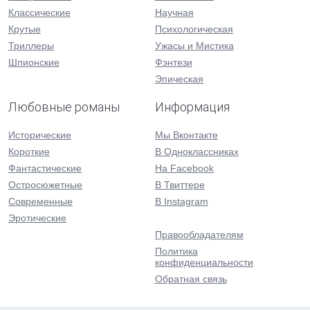
Классические
Научная
Крутые
Психологическая
Триллеры
Ужасы и Мистика
Шпионские
Фэнтези
Эпическая
Любовные романы
Информация
Исторические
Мы Вконтакте
Короткие
В Одноклассниках
Фантастические
На Facebook
Остросюжетные
В Твиттере
Современные
В Instagram
Эротические
Правообладателям
Политика
конфиденциальности
Обратная связь