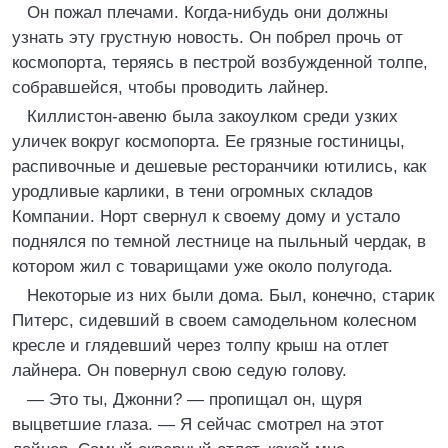
Он пожал плечами. Когда-нибудь они должны
узнать эту грустную новость. Он побрел прочь от
космопорта, теряясь в пестрой возбужденной толпе,
собравшейся, чтобы проводить лайнер.
Киллистон-авеню была закоулком среди узких
уличек вокруг космопорта. Ее грязные гостиницы,
распивочные и дешевые ресторанчики ютились, как
уродливые карлики, в тени огромных складов
Компании. Норт свернул к своему дому и устало
поднялся по темной лестнице на пыльный чердак, в
котором жил с товарищами уже около полугода.
Некоторые из них были дома. Был, конечно, старик
Питерс, сидевший в своем самодельном колесном
кресле и глядевший через толпу крыш на отлет
лайнера. Он повернул свою седую голову.
— Это ты, Джонни? — пропищал он, щуря
выцветшие глаза. — Я сейчас смотрел на этот