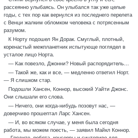
рассеянно улыбаясь. Он улыбался так уже целые
годы, с тех пор как вернулся из последнего перелета
с Венци жалким обломком человека с потрясенным
разумом.
К Норту подошел Ян Дорак. Смуглый, плотный,
коренастый межпланетник испытующе поглядел в
усталое лицо Норта.
— Как повезло, Джонни? Новый распорядитель…
— Такой же, как и все, — медленно ответил Норт.
— Я слишком стар.
Подошли Хансен, Коннор, высокий Уайти Джонс.
Они слышали его слова.
— Ничего, они когда-нибудь позовут нас, —
доверчиво прошептал Ларс Хансен.
— И, во всяком случае, у меня была сегодня
работа, мы можем поесть, — заявил Майкл Коннор.
— Глядите, ребята, консервы и синтепиво для