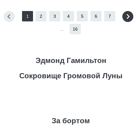
1
2
3
4
5
6
7
...
16
Эдмонд Гамильтон
Сокровище Громовой Луны
За бортом