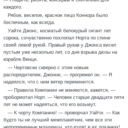
каждого.
Рябое, веселое, красное лицо Коннора было
беспечным, как всегда.
Уайти Джонс, косматый белокурый гигант лет
сорока, сочувственно похлопал Норта по спине
своей левой рукой. Правый рукав у Джонса висел
пустым уже несколько лет, со дня взрыва дюзы на
корабле Венци.
— Чертовски скверно с этим новым
распорядителем, Джонни, — прогремел он. — Я
надеялся, что с ним ветер переменится.
— Правила Компании не меняются, кажется, —
пробормотал Норт. — Человек старше двадцати пяти
лет не может надеяться, что его возьмут.
— К чорту Компанию! — проворчал Уайти. — Как
будто ты не лучший межпланетник, чем все эти
непропеченные младенцы, что ездят в их лоханках!