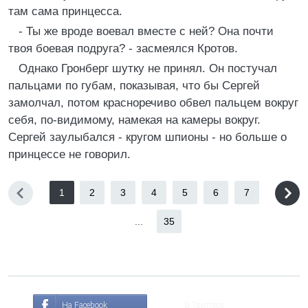
там сама принцесса.
- Ты же вроде воевал вместе с ней? Она почти
твоя боевая подруга? - засмеялся Кротов.
Однако Гронберг шутку не принял. Он постучал
пальцами по губам, показывая, что бы Сергей
замолчал, потом красноречиво обвел пальцем вокруг
себя, по-видимому, намекая на камеры вокруг.
Сергей заулыбался - кругом шпионы - но больше о
принцессе не говорил.
1
2
3
4
5
6
7
...
35
На Facebook
В Твиттере