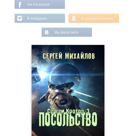
На Facebook
В Твиттере
В Instagram
В Одноклассниках
Мы Вконтакте