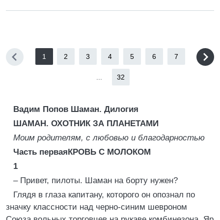
1
2
3
4
5
6
7
...
32
Вадим Попов Шаман. Дилогия
ШАМАН. ОХОТНИК ЗА ПЛАНЕТАМИ
Моим родителям, с любовью и благодарностью
Часть перваяКРОВЬ С МОЛОКОМ
1
– Привет, пилоты. Шаман на борту нужен?
Глядя в глаза капитану, которого он опознал по
значку классности над черно‑синим шевроном
Союза вольных торговцев на рукаве комбинезона, Яр