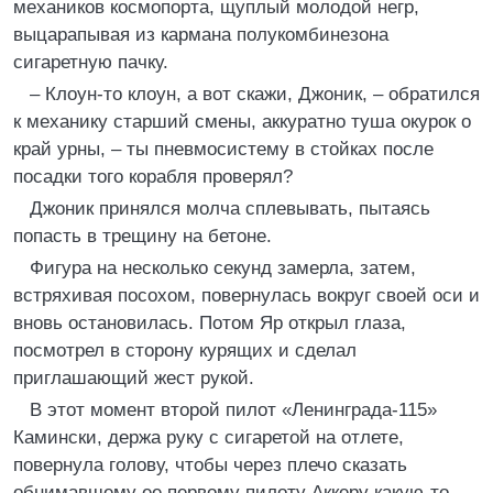
механиков космопорта, щуплый молодой негр,
выцарапывая из кармана полукомбинезона
сигаретную пачку.
– Клоун‑то клоун, а вот скажи, Джоник, – обратился
к механику старший смены, аккуратно туша окурок о
край урны, – ты пневмосистему в стойках после
посадки того корабля проверял?
Джоник принялся молча сплевывать, пытаясь
попасть в трещину на бетоне.
Фигура на несколько секунд замерла, затем,
встряхивая посохом, повернулась вокруг своей оси и
вновь остановилась. Потом Яр открыл глаза,
посмотрел в сторону курящих и сделал
приглашающий жест рукой.
В этот момент второй пилот «Ленинграда‑115»
Камински, держа руку с сигаретой на отлете,
повернула голову, чтобы через плечо сказать
обнимавшему ее первому пилоту Аккеру какую‑то