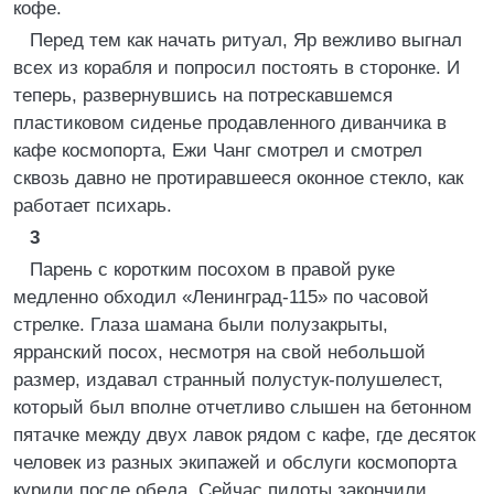
кофе.
Перед тем как начать ритуал, Яр вежливо выгнал
всех из корабля и попросил постоять в сторонке. И
теперь, развернувшись на потрескавшемся
пластиковом сиденье продавленного диванчика в
кафе космопорта, Ежи Чанг смотрел и смотрел
сквозь давно не протиравшееся оконное стекло, как
работает психарь.
3
Парень с коротким посохом в правой руке
медленно обходил «Ленинград‑115» по часовой
стрелке. Глаза шамана были полузакрыты,
ярранский посох, несмотря на свой небольшой
размер, издавал странный полустук‑полушелест,
который был вполне отчетливо слышен на бетонном
пятачке между двух лавок рядом с кафе, где десяток
человек из разных экипажей и обслуги космопорта
курили после обеда. Сейчас пилоты закончили