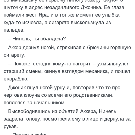
шуточку в адрес незадачливого Джоника. Ее глаза
поймали жест Яра, и в тот же момент ее улыбка
куда‑то исчезла, а сигарета выскользнула из
пальцев.
– Нинель, ты обалдела?
Аккер дернул ногой, стряхивая с брючины горящую
сигарету.
– Похоже, сегодня кому‑то нагорит, – ухмыльнулся
старший смены, окинув взглядом механика, и пошел
к кораблю.
Джоник пнул ногой урну и, повторив что‑то про
чертова клоуна со всеми его родственниками,
поплелся за начальником.
Высвободившись из объятий Аккера, Нинель
задрала голову, посмотрела ему в лицо и дернула за
рукав.