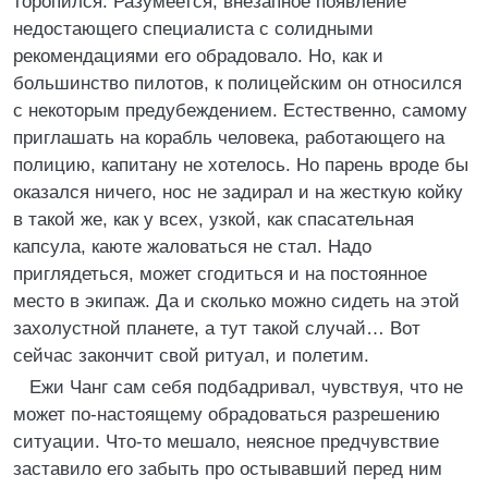
торопился. Разумеется, внезапное появление
недостающего специалиста с солидными
рекомендациями его обрадовало. Но, как и
большинство пилотов, к полицейским он относился
с некоторым предубеждением. Естественно, самому
приглашать на корабль человека, работающего на
полицию, капитану не хотелось. Но парень вроде бы
оказался ничего, нос не задирал и на жесткую койку
в такой же, как у всех, узкой, как спасательная
капсула, каюте жаловаться не стал. Надо
приглядеться, может сгодиться и на постоянное
место в экипаж. Да и сколько можно сидеть на этой
захолустной планете, а тут такой случай… Вот
сейчас закончит свой ритуал, и полетим.
Ежи Чанг сам себя подбадривал, чувствуя, что не
может по‑настоящему обрадоваться разрешению
ситуации. Что‑то мешало, неясное предчувствие
заставило его забыть про остывавший перед ним