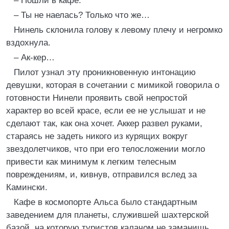
– Пошли в кафе.
– Ты не наелась? Только что же…
Нинель склонила голову к левому плечу и негромко
вздохнула.
– Ак‑кер…
Пилот узнал эту проникновенную интонацию
девушки, которая в сочетании с мимикой говорила о
готовности Нинели проявить свой непростой
характер во всей красе, если ее не услышат и не
сделают так, как она хочет. Аккер развел руками,
стараясь не задеть никого из курящих вокруг
звездолетчиков, что при его телосложении могло
привести как минимум к легким телесным
повреждениям, и, кивнув, отправился вслед за
Камински.
Кафе в космопорте Альса было стандартным
заведением для планеты, служившей шахтерской
базой, на которую туристов калачом не заманишь.