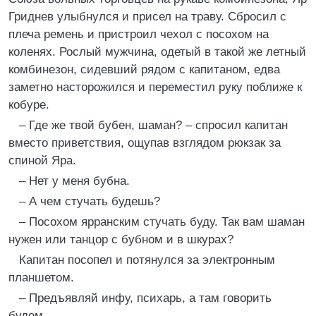
Гриднев улыбнулся и присел на траву. Сбросил с
плеча ремень и пристроил чехол с посохом на
коленях. Рослый мужчина, одетый в такой же летный
комбинезон, сидевший рядом с капитаном, едва
заметно насторожился и переместил руку поближе к
кобуре.
– Где же твой бубен, шаман? – спросил капитан
вместо приветствия, ощупав взглядом рюкзак за
спиной Яра.
– Нет у меня бубна.
– А чем стучать будешь?
– Посохом ярранским стучать буду. Так вам шаман
нужен или танцор с бубном и в шкурах?
Капитан посопел и потянулся за электронным
планшетом.
– Предъявляй инфу, психарь, а там говорить
будем.