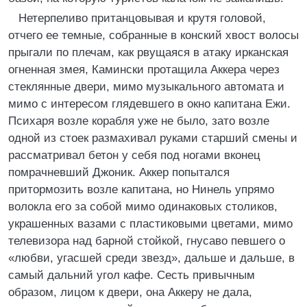
Нетерпеливо пританцовывая и крутя головой,
отчего ее темные, собранные в конский хвост волосы
прыгали по плечам, как рвущаяся в атаку ирканская
огненная змея, Камински протащила Аккера через
стеклянные двери, мимо музыкального автомата и
мимо с интересом глядевшего в окно капитана Ежи.
Психаря возле корабля уже не было, зато возле
одной из стоек размахивал руками старший смены и
рассматривал бетон у себя под ногами вконец
помрачневший Джоник. Аккер попытался
притормозить возле капитана, но Нинель упрямо
волокла его за собой мимо одинаковых столиков,
украшенных вазами с пластиковыми цветами, мимо
телевизора над барной стойкой, гнусаво певшего о
«любви, угасшей среди звезд», дальше и дальше, в
самый дальний угол кафе. Сесть привычным
образом, лицом к двери, она Аккеру не дала,