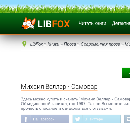
Читать книги
Детекти
LibFox
»
Книги
»
Проза
»
Современная проза
» Ми
Михаил Веллер - Самовар
Здесь можно купить и скачать "Михаил Веллер - Самовар"
Объединенный капитал, год 1997. Так же Вы можете чит
прочесть описание и ознакомиться с отзывами.
На Facebook
В Твиттере