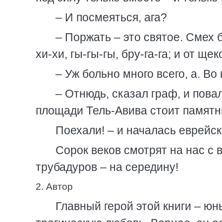
– И посмеяться, ага?
– Поржать – это святое. Смех б
хи-хи, гы-гы-гы, бру-га-га; и от щек
– Уж больно много всего, а. В
– Отнюдь, сказал граф, и пов
площади Тель-Авива стоит памятни
Поехали! – и началась еврейс
Сорок веков смотрят на нас с 
трубадуров – на середину!
2. Автор
Главный герой этой книги – ю