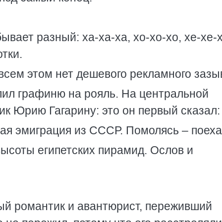
ывает разный: ха-ха-ха, хо-хо-хо, хе-хе-х
отки.
о всем этом нет дешевого рекламного зазы
алил графиню на рояль. На центральной
к Юрию Гагарину: это он первый сказал:
кая эмиграция из СССР. Помолясь – поеха
высоты египетских пирамид. Ослов и
ный романтик и авантюрист, переживший