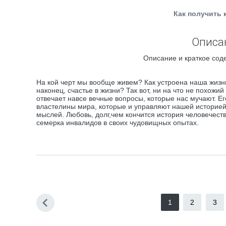
Как получить 
Описан
Описание и краткое сод
На кой черт мы вообще живем? Как устроена наша жизнь
наконец, счастье в жизни? Так вот, ни на что не похо
отвечает навсе вечные вопросы, которые нас мучают. Е
властелины мира, которые и управляют нашей историей
мыслей. Любовь, долг,чем кончится история человечест
семерка инвалидов в своих чудовищных опытах.
1
2
3