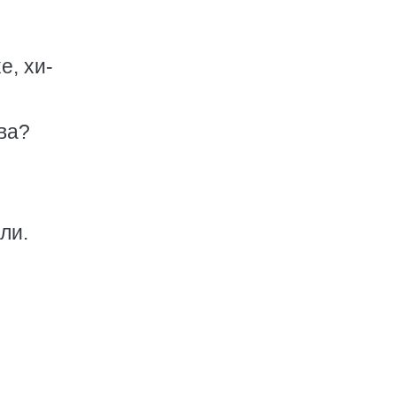
е, хи-
ва?
ли.