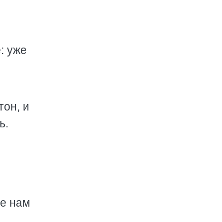
: уже
тон, и
ь.
ее нам