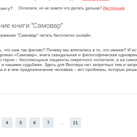
книгу?
Оплатили, но не знаете что делать дальше?
Инструкция
.
ие книги "Самовар"
ержание "Самовар" читать бесплатно онлайн.
, что нам так фигово? Почему мы вляпались в то, что имеем? И ест
жий роман «Самовар», книга скандальная и философическая одновре
го герои – беспомощные пациенты секретного госпиталя, а на само
 и нашими судьбами. Здесь для Веллера нет запретных тем и запр
ва и в чем предназначение человека – вот проблемы, которые реша
4
5
6
7
...
21