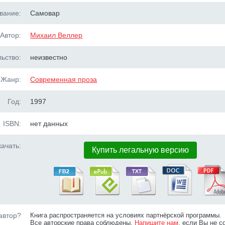
вание:
Самовар
Автор:
Михаил Веллер
ьство:
неизвестно
Жанр:
Современная проза
Год:
1997
ISBN:
нет данных
ачать:
Купить легальную версию
автор?
Книга распространяется на условиях партнёрской программы.
Все авторские права соблюдены.
Напишите нам
, если Вы не с