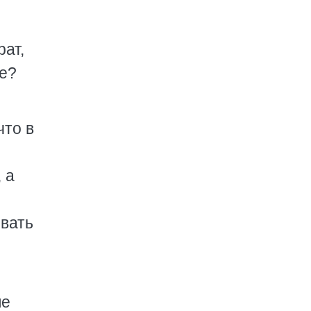
ат,
че?
что в
 а
овать
ше