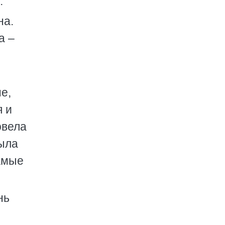
.
на.
а –
е,
я и
овела
была
амые
нь