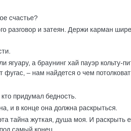
ное счастье?
го разговор и затеян. Держи карман шире
сти.
и ягуару, а браунинг хай пауэр кольту-пи
 фугас, – нам найдется о чем потолковат
, кто придумал бедность.
а, и в конце она должна раскрыться.
эта тайна жуткая, душа моя. И раскрыть 
 под самый конец.