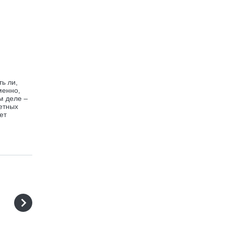
ь ли,
менно,
м деле –
етных
ет