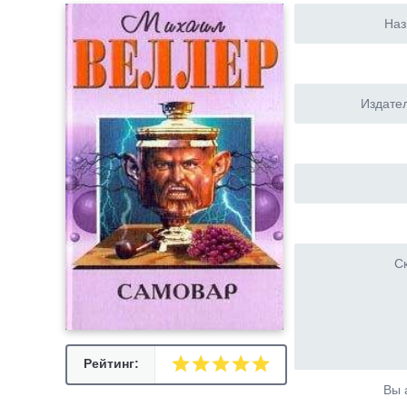
Наз
Издател
Ск
Рейтинг:
Вы 