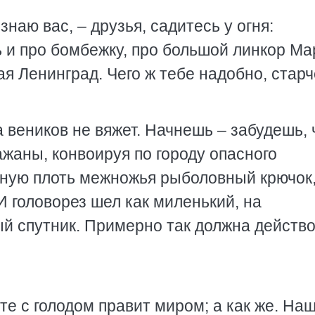
знаю вас, – друзья, садитесь у огня:
и про бомбежку, про большой линкор Мар
я Ленинград. Чего ж тебе надобно, стар
веников не вяжет. Начнешь – забудешь, 
ажаны, конвоируя по городу опасного
жную плоть межножья рыболовный крючок,
И головорез шел как миленький, на
ый спутник. Примерно так должна действ
те с голодом правит миром; а как же. На