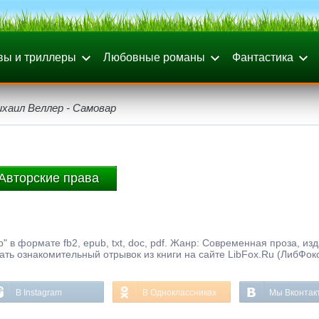
вы и триллеры
Любовные романы
Фантастика
хаил Веллер - Самовар
Авторские права
 в формате fb2, epub, txt, doc, pdf. Жанр: Современная проза, из
ать ознакомительный отрывок из книги на сайте LibFox.Ru (ЛибФок
В Instagram
В Одноклассниках
Мы Вконтак