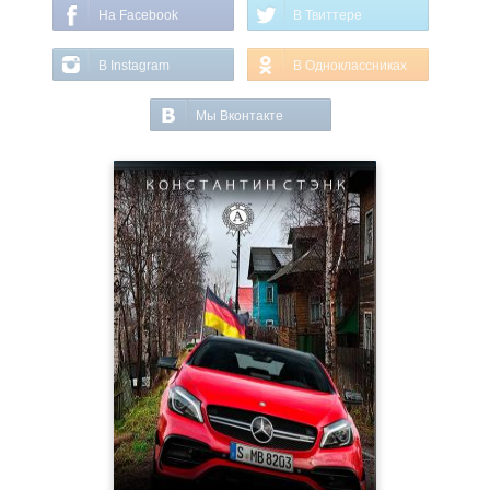
На Facebook
В Твиттере
В Instagram
В Одноклассниках
Мы Вконтакте