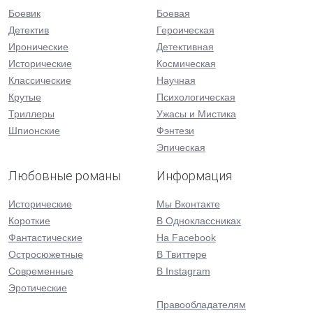
Боевик
Боевая
Детектив
Героическая
Иронические
Детективная
Исторические
Космическая
Классические
Научная
Крутые
Психологическая
Триллеры
Ужасы и Мистика
Шпионские
Фэнтези
Эпическая
Любовные романы
Информация
Исторические
Мы Вконтакте
Короткие
В Одноклассниках
Фантастические
На Facebook
Остросюжетные
В Твиттере
Современные
В Instagram
Эротические
Правообладателям