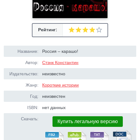
Рейтинг:
Название:
Россия – карашо!
Автор:
Стэнк Константин
Издательство:
неизвестно
Жанр:
Короткие истории
Год:
неизвестен
ISBN:
нет данных
Скачать:
Купить легальную версию