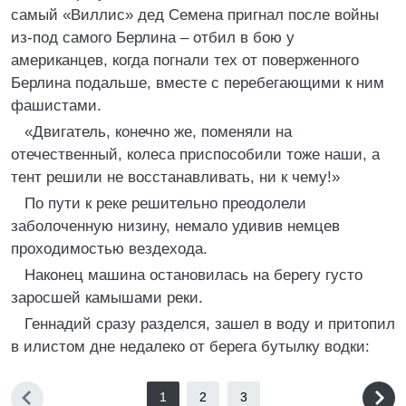
самый «Виллис» дед Семена пригнал после войны
из-под самого Берлина – отбил в бою у
американцев, когда погнали тех от поверженного
Берлина подальше, вместе с перебегающими к ним
фашистами.
«Двигатель, конечно же, поменяли на
отечественный, колеса приспособили тоже наши, а
тент решили не восстанавливать, ни к чему!»
По пути к реке решительно преодолели
заболоченную низину, немало удивив немцев
проходимостью вездехода.
Наконец машина остановилась на берегу густо
заросшей камышами реки.
Геннадий сразу разделся, зашел в воду и притопил
в илистом дне недалеко от берега бутылку водки:
1
2
3