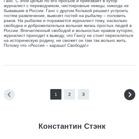
Ганс. С этой целью по его просьбе и приезжает в хутор
журналист с переводчиком, чистокровные немцы, никогда не
бывавшие в России. Ганс с другом Колькой решают устроить
гостям развлечение, вывозят гостей на рыбалку – половить
раков. На рыбалке и поражается журналист тому, насколько
свободна и доброжелательна вольная жизнь простых людей в
России. Впечатленный свободой и вольностью нравов хуторян,
журналист приходит к выводу, что Гансу не стоит переселяться
на историческую родину, не сможет он там так вольно жить.
Потому что «Россия – карашо! Свобода!»
1
2
3
Константин Стэнк