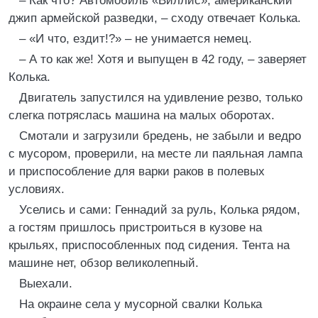
– Как что? Автомобиль «Виллис», американский
джип армейской разведки, – сходу отвечает Колька.
– «И что, ездит!?» – не унимается немец.
– А то как же! Хотя и выпущен в 42 году, – заверяет
Колька.
Двигатель запустился на удивление резво, только
слегка потряслась машина на малых оборотах.
Смотали и загрузили бредень, не забыли и ведро
с мусором, проверили, на месте ли паяльная лампа
и приспособление для варки раков в полевых
условиях.
Уселись и сами: Геннадий за руль, Колька рядом,
а гостям пришлось пристроиться в кузове на
крыльях, приспособленных под сидения. Тента на
машине нет, обзор великолепный.
Выехали.
На окраине села у мусорной свалки Колька