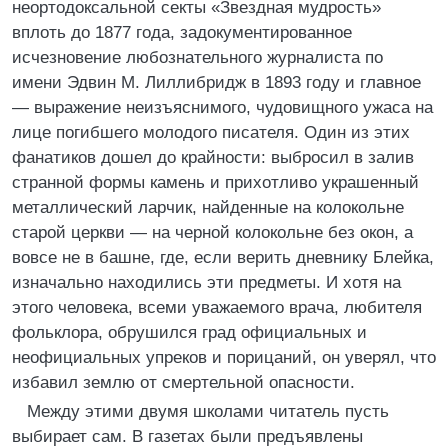
неортодоксальной секты «Звездная мудрость»
вплоть до 1877 года, задокументированное
исчезновение любознательного журналиста по
имени Эдвин М. Лиллибридж в 1893 году и главное
— выражение неизъяснимого, чудовищного ужаса на
лице погибшего молодого писателя. Один из этих
фанатиков дошел до крайности: выбросил в залив
странной формы камень и прихотливо украшенный
металлический ларчик, найденные на колокольне
старой церкви — на черной колокольне без окон, а
вовсе не в башне, где, если верить дневнику Блейка,
изначально находились эти предметы. И хотя на
этого человека, всеми уважаемого врача, любителя
фольклора, обрушился град официальных и
неофициальных упреков и порицаний, он уверял, что
избавил землю от смертельной опасности.
Между этими двумя школами читатель пусть
выбирает сам. В газетах были предъявлены