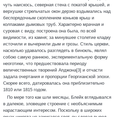
чуть наискось, северная стена с покатой крышей, и
верхушки стрельчатых окон дерзко вздымались над
беспорядочным скоплением коньков крыш и
колпаками дымовых труб. Характерно мрачная и
суровая с виду, построена она была, по всей
видимости, из камня; за минувшее столетие кладку
источили и вычернили дым и грозы. Стиль церкви,
насколько удавалось разглядеть в бинокль, являл
собою самую раннюю, экспериментальную форму
неоготики, что предшествовала периоду
величественных творений Апджона[3] и отчасти
задала очертания и пропорции Георгианской эпохи.
Скорее всего, датировалась она приблизительно
1810 или 1815 годом.
По мере того как шли месяцы, Блейк вглядывался
в далекое, зловещее строение с необъяснимым
нарастающим интересом. Поскольку в широких
окнах никогда не зажигался свет, он сделал вывод,