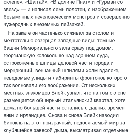
склепе», «Шаггай», «В долине Пнат» и «Гурман со
звезд» — и написал семь полотен, с изображением
безымянных нечеловеческих монстров и совершенно
чужеродных внеземных пейзажей.
На закате он частенько сиживал за столом и
мечтательно созерцал западные виды: темные
башни Мемориального зала сразу под домом,
георгианскую колокольню над зданием суда,
остроконечные шпицы деловой части города и
мерцающий, венчанный шпилями холм вдалеке,
неведомые улицы и лабиринты фронтонов которого
так волновали его воображение. От нескольких
местных знакомцев Блейк узнал, что на том склоне
размещается обширный итальянский квартал, хотя
дома по большей части остались с давних времен
янки и ирландцев. Снова и снова Блейк наводил
бинокль на этот призрачный, недосягаемый мир за
клубящейся завесой дыма, высматривал отдельные