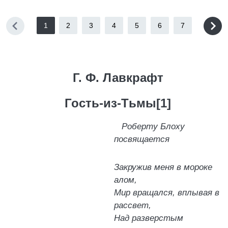
1
2
3
4
5
6
7
Г. Ф. Лавкрафт
Гость-из-Тьмы[1]
Роберту Блоху
посвящается
Закружив меня в мороке
алом,
Мир вращался, вплывая в
рассвет,
Над разверстым