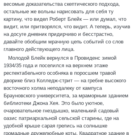
весомые доказательства скептического подхода,
остальные же вольны нарисовать для себя ту
картину, что видел Роберт Блейк — или думал, что
видит, или притворялся, что видит. А теперь, изучив
на досуге дневник придирчиво и бесстрастно,
давайте обобщим мрачную цепь событий со слов
главного действующего лица.
Молодой Блейк вернулся в Провиденс зимой
1934/35 года и поселился на верхнем этаже
респектабельного особняка в поросшем травой
дворике близ Колледж-стрит — на гребне высокого
восточного холма неподалеку от кампуса
Брауновского университета, за мраморным зданием
библиотеки Джона Хея. Это было уютное,
очаровательное гнездышко, маленький садовый
оазис патриархальной сельской старины, где на
удобной крыше сарая грелись на солнышке
громадные дружелюбные коты. Квадратное здание в