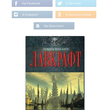
На Facebook
В Твиттере
В Instagram
В Одноклассниках
Мы Вконтакте