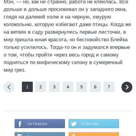
Мэн, — но, как ни странно, работа не клеилась. Все
дольше и дольше просиживал он у западного окна,
глядя на далекий холм и на черную, хмурую
колокольню, которую избегают даже птицы. Когда же
на ветвях в саду развернулись первые листочки, в
мир пришла юная красота, но беспокойство Блейка
только усилилось. Тогда-то он и задумался впервые
о том, чтобы пройти через весь город и самому
подняться по мифическому склону в сумеречный
мир грез.
1
2
3
4
5
6
7
На Facebook
В Твиттере