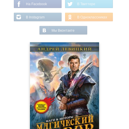
На Facebook
В Твиттере
В Instagram
В Одноклассниках
Мы Вконтакте