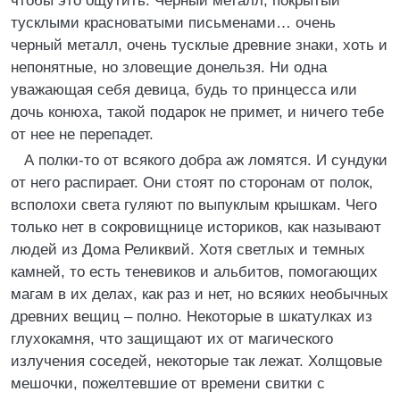
чтобы это ощутить. Черный металл, покрытый
тусклыми красноватыми письменами… очень
черный металл, очень тусклые древние знаки, хоть и
непонятные, но зловещие донельзя. Ни одна
уважающая себя девица, будь то принцесса или
дочь конюха, такой подарок не примет, и ничего тебе
от нее не перепадет.
А полки-то от всякого добра аж ломятся. И сундуки
от него распирает. Они стоят по сторонам от полок,
всполохи света гуляют по выпуклым крышкам. Чего
только нет в сокровищнице историков, как называют
людей из Дома Реликвий. Хотя светлых и темных
камней, то есть теневиков и альбитов, помогающих
магам в их делах, как раз и нет, но всяких необычных
древних вещиц – полно. Некоторые в шкатулках из
глухокамня, что защищают их от магического
излучения соседей, некоторые так лежат. Холщовые
мешочки, пожелтевшие от времени свитки с