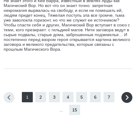
Не знает этого и Кей Варра, известный в землях Арды как
Магический Вор. Но вот что он знает точно: запретная
некромагия вырвалась на свободу, и если не помешать ей,
людям придет конец. Тяжелая поступь зла все громче, тьма
уже заволокла горизонт, но что же служит ее источником?
Чтобы спасти себя и других, Магический Вор вступает в союз с
теми, кого презирает: с гильдией магов. Нити заговора ведут в
сырые подвалы, старые дома, заброшенные подземелья… И
постепенно перед взором героя открывается картина великого
заговора и великого предательства, которые связаны с
прошлым Магического Вора.
1
2
3
4
5
6
7
...
15