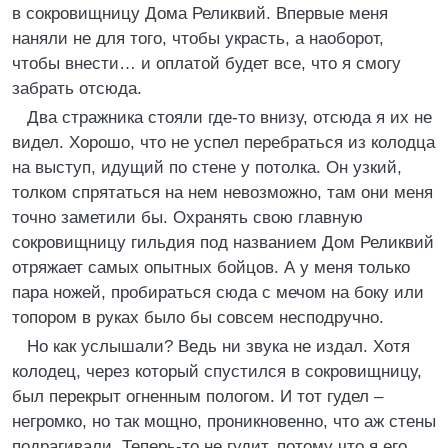
в сокровищницу Дома Реликвий. Впервые меня
наняли не для того, чтобы украсть, а наоборот,
чтобы внести… и оплатой будет все, что я смогу
забрать отсюда.
Два стражника стояли где-то внизу, отсюда я их не
видел. Хорошо, что не успел перебраться из колодца
на выступ, идущий по стене у потолка. Он узкий,
толком спрятаться на нем невозможно, там они меня
точно заметили бы. Охранять свою главную
сокровищницу гильдия под названием Дом Реликвий
отряжает самых опытных бойцов. А у меня только
пара ножей, пробираться сюда с мечом на боку или
топором в руках было бы совсем несподручно.
Но как услышали? Ведь ни звука не издал. Хотя
колодец, через который спустился в сокровищницу,
был перекрыт огненным пологом. И тот гудел –
негромко, но так мощно, проникновенно, что аж стены
подрагивали. Теперь-то не гудит, потому что я его