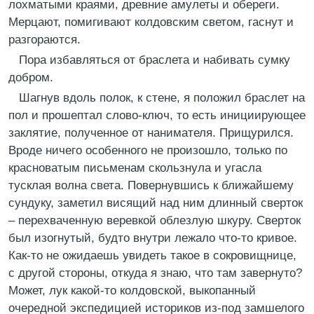
лохматыми краями, древние амулеты и обереги.
Мерцают, помигивают колдовским светом, гаснут и
разгораются.
Пора избавляться от браслета и набивать сумку
добром.
Шагнув вдоль полок, к стене, я положил браслет на
пол и прошептал слово-ключ, то есть инициирующее
заклятие, полученное от нанимателя. Прищурился.
Вроде ничего особенного не произошло, только по
красноватым письменам скользнула и угасла
тусклая волна света. Повернувшись к ближайшему
сундуку, заметил висящий над ним длинный сверток
– перехваченную веревкой облезлую шкуру. Сверток
был изогнутый, будто внутри лежало что-то кривое.
Как-то не ожидаешь увидеть такое в сокровищнице,
с другой стороны, откуда я знаю, что там завернуто?
Может, лук какой-то колдовской, выкопанный
очередной экспедицией историков из-под замшелого