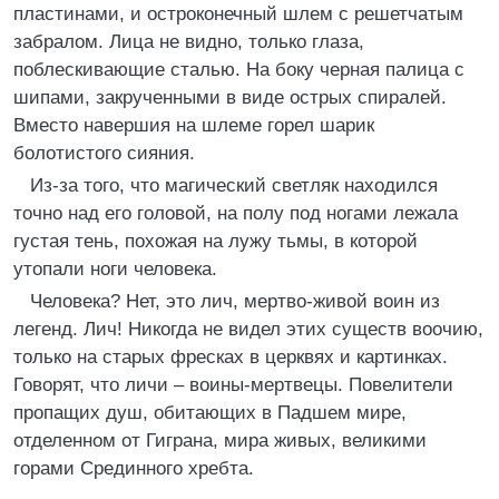
пластинами, и остроконечный шлем с решетчатым
забралом. Лица не видно, только глаза,
поблескивающие сталью. На боку черная палица с
шипами, закрученными в виде острых спиралей.
Вместо навершия на шлеме горел шарик
болотистого сияния.
Из-за того, что магический светляк находился
точно над его головой, на полу под ногами лежала
густая тень, похожая на лужу тьмы, в которой
утопали ноги человека.
Человека? Нет, это лич, мертво-живой воин из
легенд. Лич! Никогда не видел этих существ воочию,
только на старых фресках в церквях и картинках.
Говорят, что личи – воины-мертвецы. Повелители
пропащих душ, обитающих в Падшем мире,
отделенном от Гиграна, мира живых, великими
горами Срединного хребта.