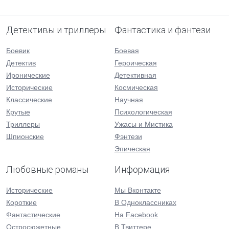
Детективы и триллеры
Фантастика и фэнтези
Боевик
Боевая
Детектив
Героическая
Иронические
Детективная
Исторические
Космическая
Классические
Научная
Крутые
Психологическая
Триллеры
Ужасы и Мистика
Шпионские
Фэнтези
Эпическая
Любовные романы
Информация
Исторические
Мы Вконтакте
Короткие
В Одноклассниках
Фантастические
На Facebook
Остросюжетные
В Твиттере