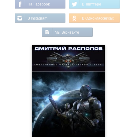
На Facebook
В Твиттере
В Instagram
В Одноклассниках
Мы Вконтакте