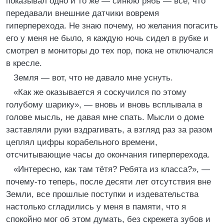
показывал одно и то же — синюю рябь — все, что
передавали внешние датчики вовремя
гиперперехода. Не знаю почему, но желания погасить
его у меня не было, я каждую ночь сидел в рубке и
смотрел в мониторы до тех пор, пока не отключался
в кресле.
Земля — вот, что не давало мне уснуть.
«Как же оказывается я соскучился по этому
голубому шарику», — вновь и вновь всплывала в
голове мысль, не давая мне спать. Мысли о доме
заставляли руки вздрагивать, а взгляд раз за разом
цеплял цифры корабельного времени,
отсчитывающие часы до окончания гиперперехода.
«Интересно, как там тётя? Ребята из класса?», —
почему‑то теперь, после десяти лет отсутствия вне
Земли, все прошлые поступки и издевательства
настолько сгладились у меня в памяти, что я
спокойно мог об этом думать, без скрежета зубов и