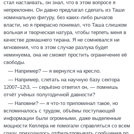
стал настаивать, он знал, что в этом вопросе я
непреклонен. Он давно предлагал сделать из Таши
номинальную фигуру, без каких‑либо рычагов
власти, но я прекрасно понимал, что Таша слишком
вольная и творческая натура, чтобы терпеть меня в
качестве домашнего тирана. Я не сомневался ни
мгновения, что в этом случае разлука будет
неминуема, она не сможет простить ограничение её
свободы.
— Например? — я вернулся на кресло.
— Например, слетать на научную базу сектора
12007–12\3, — серьёзно ответил он, — помнишь
отчёт учёных полугодичной давности?
— Напомни? — я что‑то припоминал такое, но
вспоминалось с трудом, объёмы поступающей
информации были огромными, даже выделенные
мощности Келлера не помогали справляться со всем
сразу, приходилось отфильтровывать сообщения по