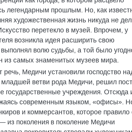
ренции как города, в котором расцвело
ь легендарным прошлым. Но, как извест
шняя художественная жизнь никуда не дел
скусство перетекло в музей. Впрочем, у
теля возникла идея расширить свою
 выполнял волю судьбы, а той было угодн
н из самых знаменитых музеев мира.
т речь, Медичи установили господство на
ь младшей ветви рода Медичи, решил пос
се государственные учреждения. Отсюда 
жаясь современным языком, «офисы». Н
нкиров и коммерсантов, которое правило 
— из поколения в поколение Медичи