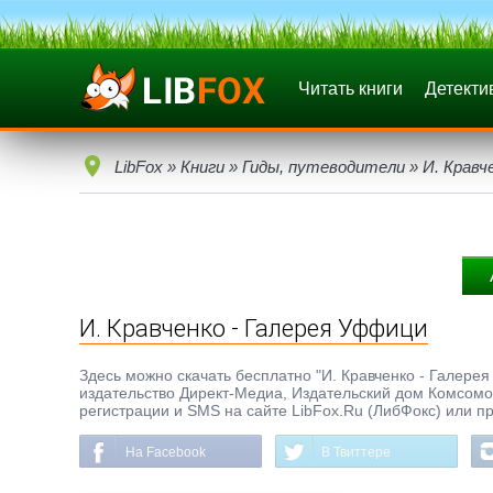
Читать книги
Детекти
LibFox
»
Книги
»
Гиды, путеводители
» И. Кравч
И. Кравченко - Галерея Уффици
Здесь можно скачать бесплатно "И. Кравченко - Галерея 
издательство Директ-Медиа, Издательский дом Комсомол
регистрации и SMS на сайте LibFox.Ru (ЛибФокс) или п
На Facebook
В Твиттере