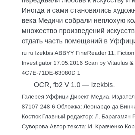
передавали любовь к искусству и 
Иногда и сами становились худож
века Медичи собрали неплохую кол
множество произведений искусства
отдать часть помещений в Уффиц
ru ru Izekbis ABBYY FineReader 11, Fiction
Investigator 17.05.2016 Scan by Vitaulu
4C7E-71DE-63080D 1
OCR, fb2 V 1.0 — Izekbis.
Галерея Уффици Директ-Медиа, Издатель
87107-248-6 Обложка: Леонардо да Винч
Костюк Главный редактор: Л. Барагамян Р
Суворова Автор текста: И. Кравченко Ко