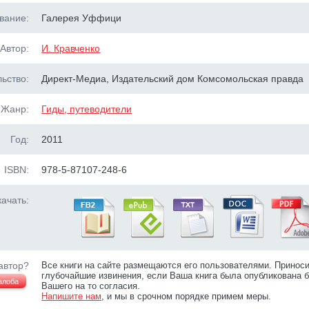
вание:
Галерея Уффици
Автор:
И. Кравченко
ьство:
Директ-Медиа, Издательский дом Комсомольская правда
Жанр:
Гиды, путеводители
Год:
2011
ISBN:
978-5-87107-248-6
ачать:
автор?
Все книги на сайте размещаются его пользователями. Принос
глубочайшие извинения, если Ваша книга была опубликована б
алоба
Вашего на то согласия.
Напишите нам
, и мы в срочном порядке примем меры.