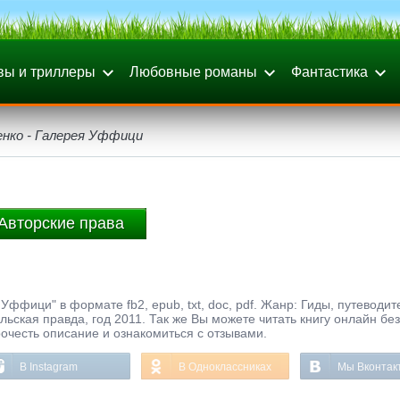
вы и триллеры
Любовные романы
Фантастика
енко - Галерея Уффици
Авторские права
Уффици" в формате fb2, epub, txt, doc, pdf. Жанр: Гиды, путеводит
ьская правда, год 2011. Так же Вы можете читать книгу онлайн без
рочесть описание и ознакомиться с отзывами.
В Instagram
В Одноклассниках
Мы Вконтак