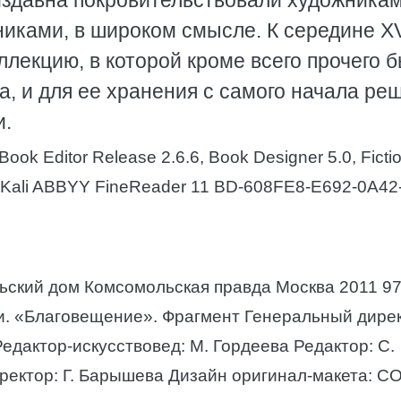
издавна покровительствовали художникам
никами, в широком смысле. К середине X
лекцию, в которой кроме всего прочего 
, и для ее хранения с самого начала ре
и.
Book Editor Release 2.6.6, Book Designer 5.0, Ficti
s & Kali ABBYY FineReader 11 BD-608FE8-E692-0A4
ский дом Комсомольская правда Москва 2011 97
и. «Благовещение». Фрагмент Генеральный дирек
едактор-искусствовед: М. Гордеева Редактор: С.
рректор: Г. Барышева Дизайн оригинал-макета: 