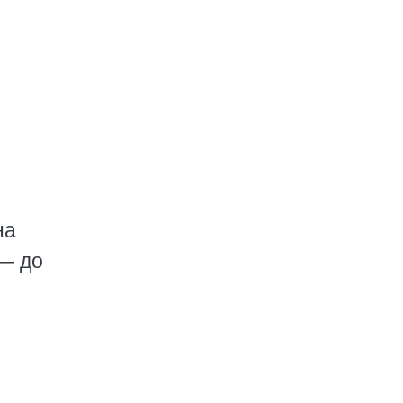
на
 — до