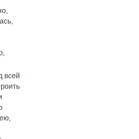
но,
ась,
о,
д всей
троить
и
о
ею,