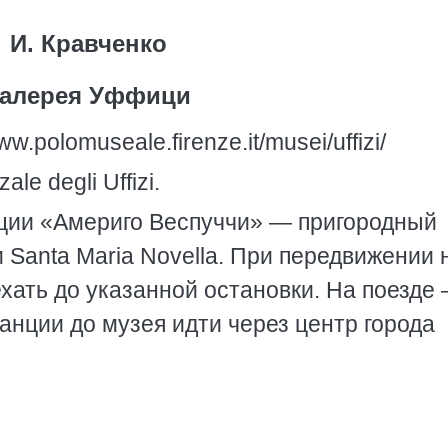
И. Кравченко
алерея Уффици
w.polomuseale.firenze.it/musei/uffizi/
le degli Uffizi.
ции «Америго Веспуччи» — пригородный
 Santa Maria Novella. При передвижении 
хать до указанной остановки. На поезде
анции до музея идти через центр города