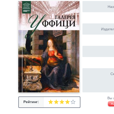
Наз
Издател
Ск
Вы 
Рейтинг:
Ж