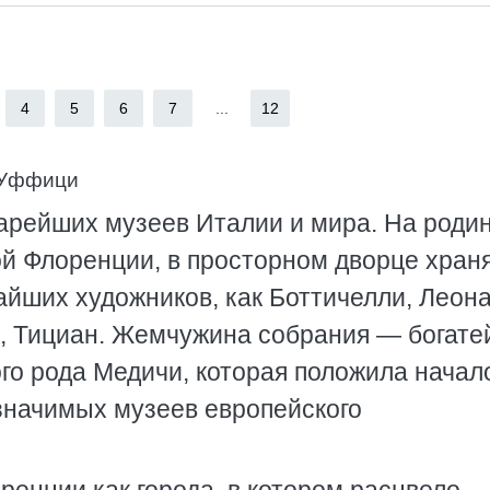
4
5
6
7
...
12
я Уффици
арейших музеев Италии и мира. На роди
ой Флоренции, в просторном дворце хран
айших художников, как Боттичелли, Леон
о, Тициан. Жемчужина собрания — богат
го рода Медичи, которая положила начал
 значимых музеев европейского