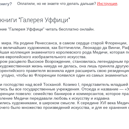
книгу?
Оплатили, но не знаете что делать дальше?
Инструкция
.
книги "Галерея Уффици"
ние "Галерея Уффици" читать бесплатно онлайн.
мира. На родине Ренессанса, в самом сердце старой Флоренции, 
х величайших художников, как Боттичелли, Леонардо да Винчи, Ра
шая коллекция знаменитого королевского рода Медичи, которая 
ев европейского изобразительного искусства.
отором расцвело Высокое Возрождение, становилась легендарным п
я художественная жизнь никуда не делась, она лишь приняла другу
лорентийского правителя возникла идея расширить свою резиденци
о угодно, чтобы во Флоренции появился один из самых знаменитых
и господство над всей Тосканой. Козимо I, представитель младшей
ились бы все государственные учреждения. Отсюда и название — 
енции повезло: семейство банкиров и коммерсантов, которое пра
оление Медичи передавали любовь к искусству и издавна
вились художниками, в широком смысле. К середине XVI века Меди
очего было множество произведений искусства, и для ее хранения 