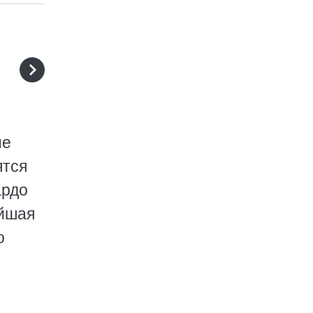
не
ятся
ардо
ейшая
о