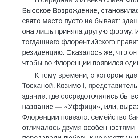
В середине XVI века слава Фло
Высокое Возрождение, становилас
свято место пусто не бывает: зде
она лишь приняла другую форму. И
тогдашнего флорентийского прави
резиденцию. Оказалось же, что он
чтобы во Флоренции появился оди
К тому времени, о котором иде
Тосканой. Козимо I, представител
здание, где сосредоточились бы в
название — «Уффици», или, выра
Флоренции повезло: семейство ба
отличалось двумя особенностями 