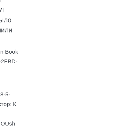
.
VI
было
шили
on Book
2-2FBD-
8-5-
тор: К
COOUsh