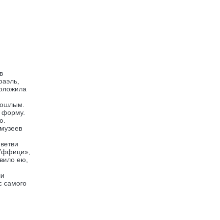
в
фаэль,
положила
рошлым.
ю форму.
ю.
 музеев
 ветви
«Уффици»,
вило ею,
чи
с самого