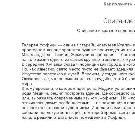
Как получить 
Описание 
Описание и краткое содержа
Галерея Уффици — один из старейших музеев Италии и 
просторном дворце хранятся лучшие произведения таки
Микеланджело, Тициан. Жемчужина собрания — богатей
начало жизни одного из самых крупных и значимых музе
В середине XVI века слава Флоренции как города, в к
Но, как известно, свято место пусто не бывает: здешня
Искусство перетекло в музей. Впрочем, у тогдашнего ф
Оказалось же, что он выполнял волю судьбы, а той был
мира.
К тому времени, о котором идет речь, Медичи установил
рода Медичи, решил построить здание, где сосредоточ
или, выражаясь современным языком, «офисы». Но Флор
отличалось двумя особенностями — из поколения в пок
покровительствовали художникам. Иногда и сами стано
собрали неплохую коллекцию, в которой кроме всего пр
начала решили отдать часть помещений в Уффици.