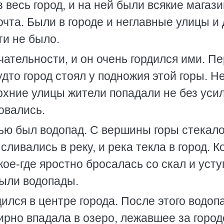
 весь город, и на ней были всякие магаз
очта. Были в городе и неглавные улицы и
ти не было.
ательности, и он очень гордился ими. П
дто город стоял у подножия этой горы. Не
ерхние улицы жители попадали не без уси
овались.
ью был водопад. С вершины горы стекал
ливались в реку, и река текла в город. К
кое-где яростно бросалась со скал и усту
были водопады.
лся в центре города. После этого водоп
ирно впадала в озеро, лежавшее за город