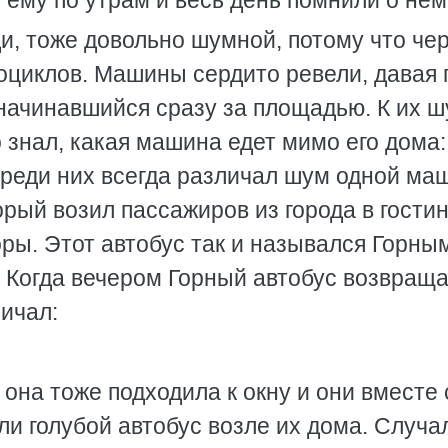
 ему по утрам и весь день помнили о нём
и, тоже довольно шумной, потому что че
циклов. Машины сердито ревели, давая г
 начинавшийся сразу за площадью. К их 
о знал, какая машина едет мимо его дома:
и среди них всегда различал шум одной м
орый возил пассажиров из города в гости
ы. Этот автобус так и назывался Горным
. Когда вечером Горный автобус возвращ
ричал:
 она тоже подходила к окну и они вместе 
ли голубой автобус возле их дома. Случа