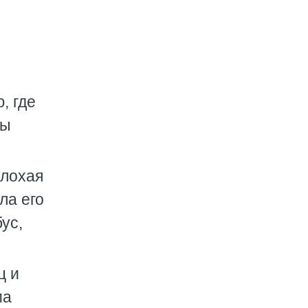
, где
бы
плохая
ла его
ус,
ц и
ма