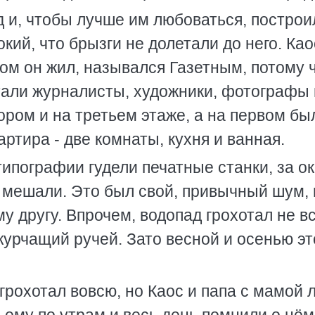
 и, чтобы лучше им любоваться, построи
кий, что брызги не долетали до него. Ка
ром он жил, назывался Газетным, потому ч
отали журналисты, художники, фотографы 
ором и на третьем этаже, а на первом бы
ртира - две комнаты, кухня и ванная.
 типографии гудели печатные станки, за о
е мешали. Это был свой, привычный шум, 
му другу. Впрочем, водопад грохотал не вс
журчащий ручей. Зато весной и осенью э
грохотал вовсю, но Каос и папа с мамой 