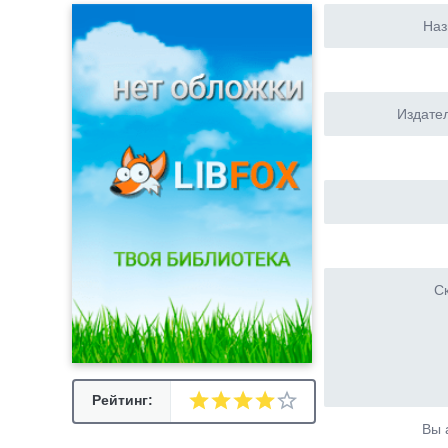
Наз
Издател
Ск
Рейтинг:
Вы 