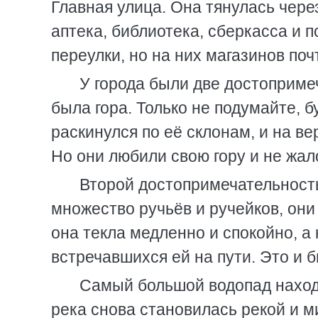
Главная улица. Она тянулась через
аптека, библиотека, сберкасса и п
переулки, но на них магазинов поч
У города были две достопримеч
была гора. Только не подумайте, бу
раскинулся по её склонам, и на в
Но они любили свою гору и не жал
Второй достопримечательност
множество ручьёв и ручейков, они с
она текла медленно и спокойно, а 
встречавшихся ей на пути. Это и 
Самый большой водопад находи
река снова становилась рекой и м