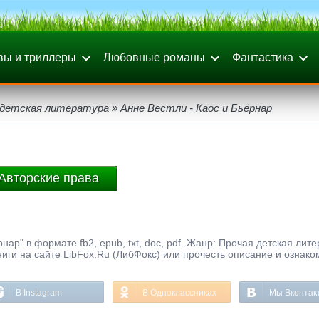
вы и триллеры
Любовные романы
Фантастика
 детская литература
» Анне Вестли - Каос и Бьёрнар
Авторские права
нар" в формате fb2, epub, txt, doc, pdf. Жанр: Прочая детская лите
иги на сайте LibFox.Ru (ЛибФокс) или прочесть описание и ознако
В Instagram
В Одноклассниках
Мы Вконтак