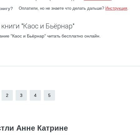
книгу?
Оплатили, но не знаете что делать дальше?
Инструкция
.
книги "Каос и Бьёрнар"
ание "Каос и Бьёрнар" читать бесплатно онлайн.
2
3
4
5
стли Анне Катрине