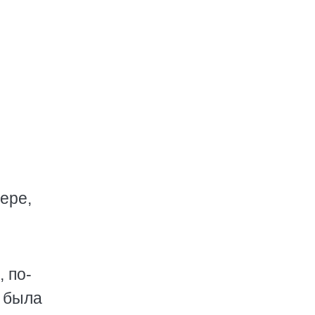
ере,
 по-
ю была