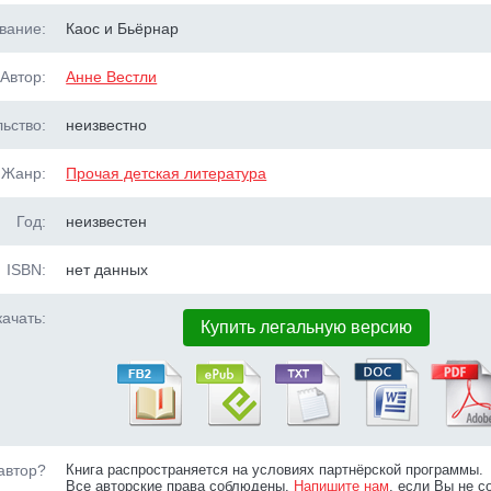
вание:
Каос и Бьёрнар
Автор:
Анне Вестли
ьство:
неизвестно
Жанр:
Прочая детская литература
Год:
неизвестен
ISBN:
нет данных
ачать:
Купить легальную версию
автор?
Книга распространяется на условиях партнёрской программы.
Все авторские права соблюдены.
Напишите нам
, если Вы не с