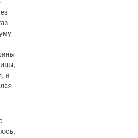
.
рез
аз,
шуму
ашины
ницы,
, и
ался
с
лось,