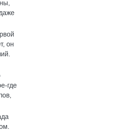
ины,
 даже
ервой
т, он
лий.
о
ое-где
пов,
ада
ом.