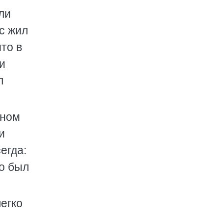
ли
ос жил
то в
и
л
кном
и
егда:
то был
легко