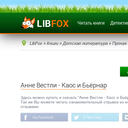
Читать книги
Детекти
LibFox
»
Книги
»
Детская литература
»
Прочая
Анне Вестли - Каос и Бьёрнар
Здесь можно купить и скачать "Анне Вестли - Каос и Бьёр
Так же Вы можете читать ознакомительный отрывок из кн
отзывами.
На Facebook
В Твиттере