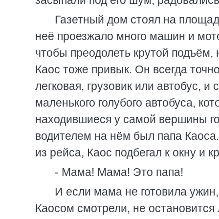
засыпали под его шум, радовались
Газетный дом стоял на площад
неё проезжало много машин и мото
чтобы преодолеть крутой подъём,
Каос тоже привык. Он всегда точн
легковая, грузовик или автобус, 
маленького голубого автобуса, кот
находившиеся у самой вершины гор
водителем на нём был папа Каоса
из рейса, Каос подбегал к окну и к
- Мама! Мама! Это папа!
И если мама не готовила ужин,
Каосом смотрели, не остановится 