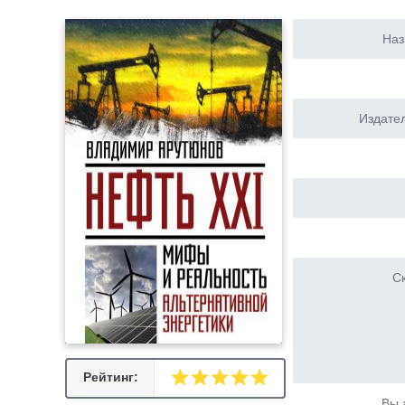
Наз
Издател
Ск
Рейтинг:
Вы 