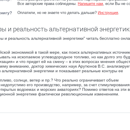
Все авторские права соблюдены.
Напишите нам
, если Вы не с
книгу?
Оплатили, но не знаете что делать дальше?
Инструкция
.
фы и реальность альтернативной энергетик
 и реальность альтернативной энергетики" читать бесплатно онла
ийской экономикой в такой мере, как поиск альтернативных источник
ывать на ископаемое углеводородное топливо, но как долго это буд
изация» и что придет ей на смену – в этих вопросах мнения общес
шему вниманию, доктор химических наук Арутюнов В.С. анализирует
в альтернативной энергетики и показывает реальные контуры ее
опливо, солнце, ветер и пр.? Что реально ограничивает объем
недопустимо его производство, например, за счет стимулирования
крытых водоемах и морских акваториях? Помимо ответов на эти 
ционной энергетике фактически революционным изменениям.