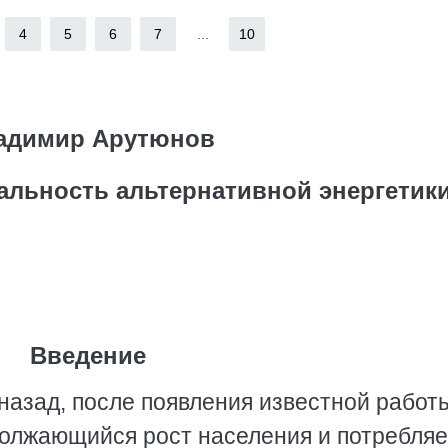
4
5
6
7
...
10
адимир Арутюнов
альность альтернативной энергетик
Введение
 назад, после появления известной работ
одолжающийся рост населения и потребля