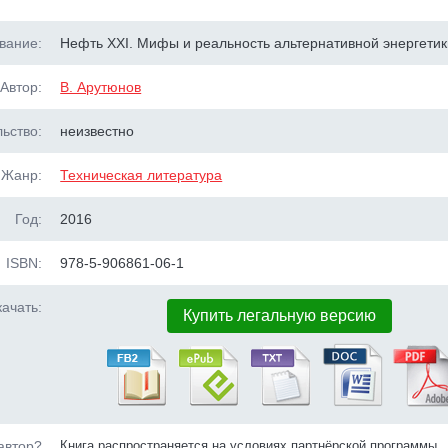
вание:
Нефть XXI. Мифы и реальность альтернативной энергетик
Автор:
В. Арутюнов
ьство:
неизвестно
Жанр:
Техническая литература
Год:
2016
ISBN:
978-5-906861-06-1
ачать:
Купить легальную версию
автор?
Книга распространяется на условиях партнёрской программы.