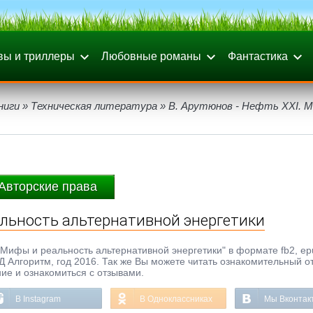
вы и триллеры
Любовные романы
Фантастика
ниги
»
Техническая литература
» В. Арутюнов - Нефть XXI. 
Авторские права
еальность альтернативной энергетики
 Мифы и реальность альтернативной энергетики" в формате fb2, epub
ТД Алгоритм, год 2016. Так же Вы можете читать ознакомительный о
ние и ознакомиться с отзывами.
В Instagram
В Одноклассниках
Мы Вконтак