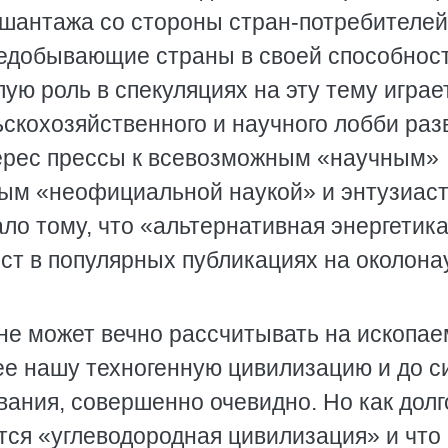
 шантажа со стороны стран-потребителей
едобывающие страны в своей способнос
ую роль в спекуляциях на эту тему играе
ьскохозяйственного и научного лобби ра
терес прессы к всевозможным «научным»
мым «неофициальной наукой» и энтузиас
ло тому, что «альтернативная энергетик
ест в популярных публикациях на околон
 не может вечно рассчитывать на ископа
ее нашу техногенную цивилизацию и до с
ания, совершенно очевидно. Но как долг
ится «углеводородная цивилизация» и что