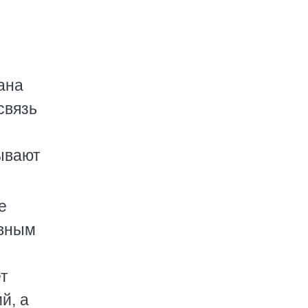
ана
связь
зывают
е
ивным
ет
й, а