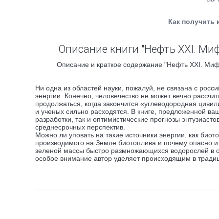
Как получить 
Описание книги "Нефть XXI. Ми
Описание и краткое содержание "Нефть XXI. Мифы
Ни одна из областей науки, пожалуй, не связана с росс
энергии. Конечно, человечество не может вечно рассчит
продолжаться, когда закончится «углеводородная цивил
и ученых сильно расходятся. В книге, предложенной ва
разработки, так и оптимистические прогнозы энтузиасто
среднесрочных перспектив.
Можно ли уповать на такие источники энергии, как биот
производимого на Земле биотоплива и почему опасно и 
зеленой массы быстро размножающихся водорослей в от
особое внимание автор уделяет происходящим в тради