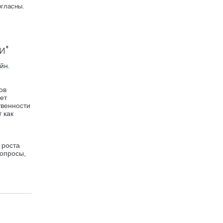
огласны.
и"
йн.
ов
ет
твенности
 как
 роста
вопросы,