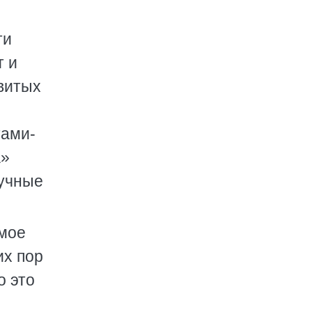
ти
т и
звитых
тами-
а»
аучные
емое
их пор
о это