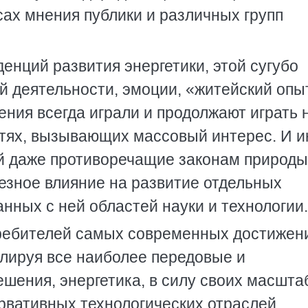
осах мнения публики и различных групп
енций развития энергетики, этой сугубо
 деятельности, эмоции, «житейский опы
ния всегда играли и продолжают играть 
стях, вызывающих массовый интерес. И и
ой даже противоречащие законам природы
езное влияние на развитие отдельных
анных с ней областей науки и технологии.
требителей самых современных достижен
улируя все наиболее передовые и
шения, энергетика, в силу своих масшта
рвативных технологических отраслей.