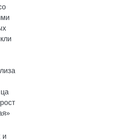
со
ями
ых
екли
ализа
нца
 рост
ая»
 и