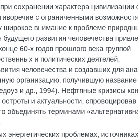
, при сохранении характера цивилизации 
отиворечие с ограниченными возможност
у широкое внимание к проблеме природн
я будущего развития человечества привл
онце 60-х годов прошлого века группой
ственных и политических деятелей,
вития человечества и создавших для ан
нную организацию, получившую название
едоуз и др., 1994). Нефтяные кризисы ко
 остроты и актуальности, спровоцировав
ято объединять терминами «альтернативн
.
х энергетических проблемах, источниках