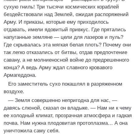
сухую гниль! Три тысячи космических кораблей
бездействовали над Землей, ожидая распоряжений
Арму. И приказы, которые ему приходилось
отдавать, имели ядовитый привкус. Где прятались
напуганные земляне — цели для лазеров и пуль?
Где скрывалась эта мягкая белая плоть? Почему они
так легко отказались от битвы, отдав предпочтение
савану, а не молниеносной войне до предрешенного
конца? А ведь Арму ждал славного кровавого
Армагеддона.
Его заместитель сухо покашлял в разряженном
воздухе.
— Земля совершенно непригодна для нас, —
давясь слюной, сказал он владыке. — Нам ни к чему
ее холодный климат, прозрачная атмосфера и гадкая
почва. Нам нужна плодовитая протоплазма… А она
уничтожила саму себя.