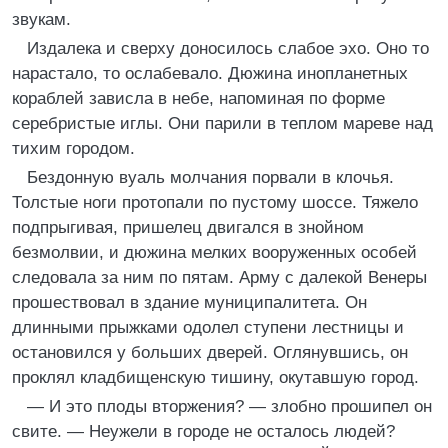
звукам.
Издалека и сверху доносилось слабое эхо. Оно то
нарастало, то ослабевало. Дюжина инопланетных
кораблей зависла в небе, напоминая по форме
серебристые иглы. Они парили в теплом мареве над
тихим городом.
Бездонную вуаль молчания порвали в клочья.
Толстые ноги протопали по пустому шоссе. Тяжело
подпрыгивая, пришелец двигался в знойном
безмолвии, и дюжина мелких вооруженных особей
следовала за ним по пятам. Арму с далекой Венеры
прошествовал в здание муниципалитета. Он
длинными прыжками одолел ступени лестницы и
остановился у больших дверей. Оглянувшись, он
проклял кладбищенскую тишину, окутавшую город.
— И это плоды вторжения? — злобно прошипел он
свите. — Неужели в городе не осталось людей?