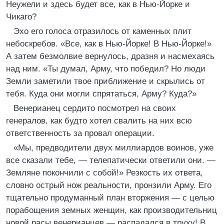
Неужели и здесь будет все, как в Нью-Йорке и
Чикаго?
Эхо его голоса отразилось от каменных плит
небоскребов. «Все, как в Нью-Йорке! В Нью-Йорке!»
А затем безмолвие вернулось, дразня и насмехаясь
над ним. «Ты думал, Арму, что победил? Но люди
Земли заметили твое приближение и скрылись от
тебя. Куда они могли спрятаться, Арму? Куда?»
Венерианец сердито посмотрел на своих
генералов, как будто хотел свалить на них всю
ответственность за провал операции.
«Мы, предводители двух миллиардов воинов, уже
все сказали тебе, — телепатически ответили они. —
Земляне покончили с собой!» Резкость их ответа,
словно острый нож реальности, пронзили Арму. Его
тщательно продуманный план вторжения — с целью
порабощения земных женщин, как производительниц
новой расы венерианцев — распадался в труху! В