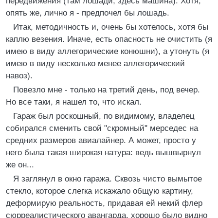
передвижения (там лошади, здесь машина). Хотя,
опять же, лично я - предпочел бы лошадь.
Итак, методичность и, очень бы хотелось, хотя бы
каплю везения. Иначе, есть опасность не очистить (я
имею в виду аллегорические конюшни), а утонуть (я
имею в виду несколько менее аллегорический
навоз).
Повезло мне - только на третий день, под вечер.
Но все таки, я нашел то, что искал.
Гараж был роскошный, по видимому, владелец
собирался сменить свой "скромный" мерседес на
средних размеров авиалайнер. А может, просто у
него была такая широкая натура: ведь вышвырнул
же он...
Я заглянул в окно гаража. Сквозь чисто вымытое
стекло, которое слегка искажало общую картину,
деформирую реальность, придавая ей некий флер
сюрреалистического авангарда, хорошо было видно