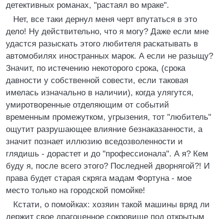
детективных романах, "растаял во мраке".
Нет, все таки дернул меня черт впутаться в это
дело! Ну действительно, что я могу? Даже если мне
удастся разыскать этого любителя раскатывать в
автомобилях иностранных марок. А если не разыщу?
Значит, по истечению некоторого срока, (срока
давности у собственной совести, если таковая
имелась изначально в наличии), когда улягутся,
умиротворенные отделяющим от событий
временным промежутком, угрызения, тот "любитель"
ощутит разрушающее влияние безнаказанности, а
значит познает иллюзию вседозволенности и
глядишь - дорастет и до "профессионала". А я? Кем
буду я, после всего этого? Последней дворнягой?! И
права будет старая скряга мадам Фортуна - мое
место только на городской помойке!
Кстати, о помойках: хозяин такой машины вряд ли
держит свое драгоценное сокровище под открытым