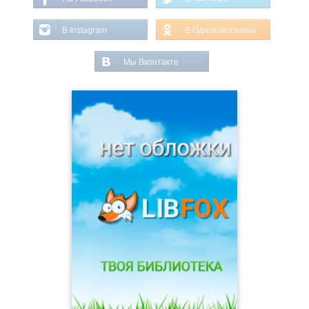
В Instagram
В Одноклассниках
Мы Вконтакте