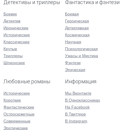
Детективы и триллеры
Фантастика и фэнтези
Боевик
Боевая
Детектив
Героическая
Иронические
Детективная
Исторические
Космическая
Классические
Научная
Крутые
Психологическая
Триллеры
Ужасы и Мистика
Шпионские
Фэнтези
Эпическая
Любовные романы
Информация
Исторические
Мы Вконтакте
Короткие
В Одноклассниках
Фантастические
На Facebook
Остросюжетные
В Твиттере
Современные
В Instagram
Эротические