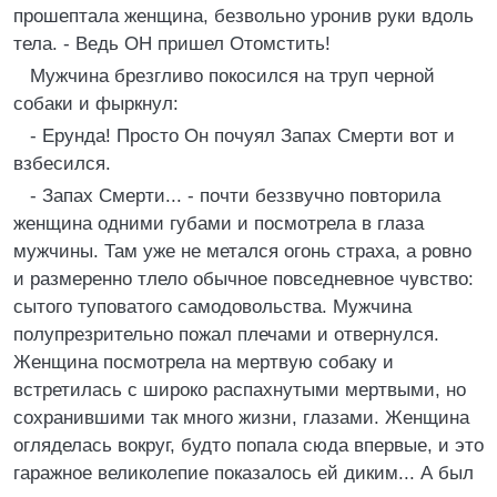
прошептала женщина, безвольно уронив руки вдоль
тела. - Ведь ОН пришел Отомстить!
Мужчина брезгливо покосился на труп черной
собаки и фыркнул:
- Ерунда! Просто Он почуял Запах Смерти вот и
взбесился.
- Запах Смерти... - почти беззвучно повторила
женщина одними губами и посмотрела в глаза
мужчины. Там уже не метался огонь страха, а ровно
и размеренно тлело обычное повседневное чувство:
сытого туповатого самодовольства. Мужчина
полупрезрительно пожал плечами и отвернулся.
Женщина посмотрела на мертвую собаку и
встретилась с широко распахнутыми мертвыми, но
сохранившими так много жизни, глазами. Женщина
огляделась вокруг, будто попала сюда впервые, и это
гаражное великолепие показалось ей диким... А был