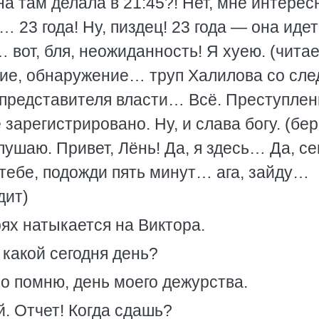
а там делала в 21:45?! Нет, мне интерес
… 23 года! Ну, пиздец! 23 года — она идет
 вот, бля, неожиданность! Я хуею. (читае
ие, обнаружение… труп Халилова со сл
представителя власти… Всё. Преступлен
зарегистрировано. Ну, и слава богу. (бер
ушаю. Привет, Лёнь! Да, я здесь… Да, се
тебе, подожди пять минут… ага, зайду…
дит)
ях натыкается на Виктора.
 какой сегодня день?
но помню, день моего дежурства.
й. Отчет! Когда сдашь?