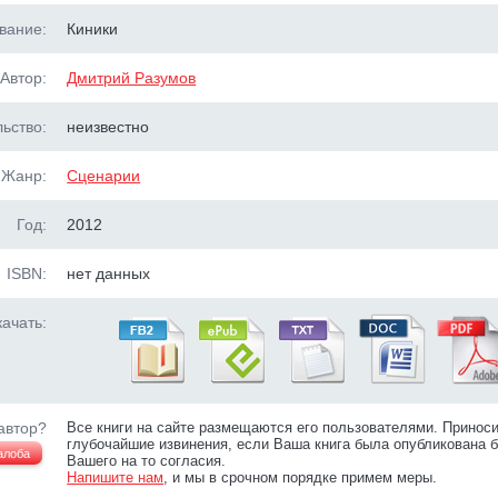
вание:
Киники
Автор:
Дмитрий Разумов
ьство:
неизвестно
Жанр:
Сценарии
Год:
2012
ISBN:
нет данных
ачать:
автор?
Все книги на сайте размещаются его пользователями. Принос
глубочайшие извинения, если Ваша книга была опубликована б
алоба
Вашего на то согласия.
Напишите нам
, и мы в срочном порядке примем меры.