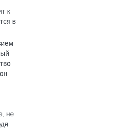
т к
тся в
вием
ный
тво
фон
, не
одя