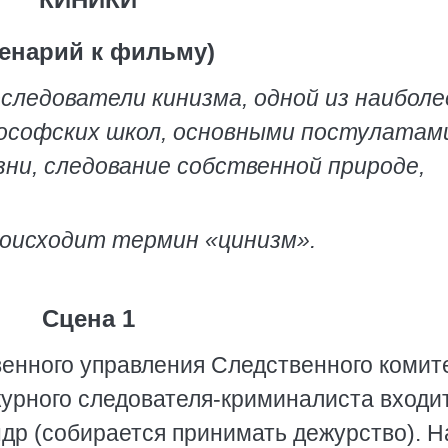
ценарий к фильму)
оследователи кинизма, одной из наиболе
ософских школ, основными постулатам
ни, следование собственной природе,
роисходит термин «цинизм».
Сцена 1
енного управления Следственного комит
ежурного следователя-криминалиста входи
др (собирается принимать дежурство). Н