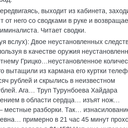
ередвигаясь, выходит из кабинета, заходи
 от него со сводками в руке и возвращае
иминалиста. Читает сводки.
уя вслух): Двое неустановленных следст
ользуя в качестве оружия неустановлен
етнему Грицко…неустановленное количес
его вытащили из кармана его куртки теле
яч рублей и скрылись в неизвестном
блей. Ага… Труп Турунбоева Хайдара
нением в области сердца… изъят нож…
 местные разборки. Так… изнасилование
евна… примерно в 21 час 45 минут прох