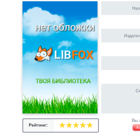
Наз
Издател
Ск
Вы 
Рейтинг:
Ж