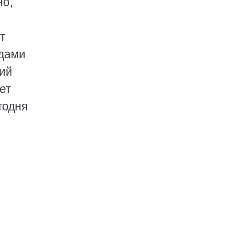
но,
т
едами
ий
ет
годня