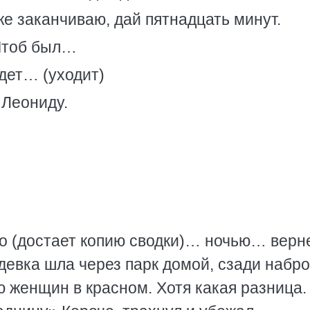
же заканчиваю, дай пятнадцать минут.
 Чтоб был…
дет… (уходит)
 Леониду.
ло (достает копию сводки)… ночью… верн
 девка шла через парк домой, сзади набр
 женщин в красном. Хотя какая разница.