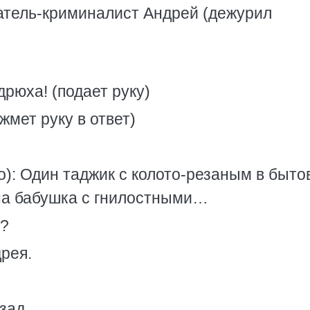
атель-криминалист Андрей (дежурил
дрюха! (подает руку)
(жмет руку в ответ)
): Один таджик с колото-резаным в быто
одна бабушка с гнилостными…
л?
рея.
зад.