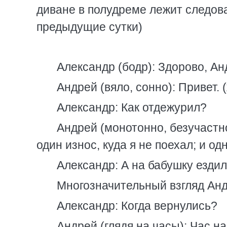
диване в полудреме лежит следов
предыдущие сутки)
Александр (бодр): Здорово, Ан
Андрей (вяло, сонно): Привет. 
Александр: Как отдежурил?
Андрей (монотонно, безучастно
один износ, куда я не поехал; и 
Александр: А на бабушку езди
Многозначительный взгляд Анд
Александр: Когда вернулись?
Андрей (глядя на часы): Час на