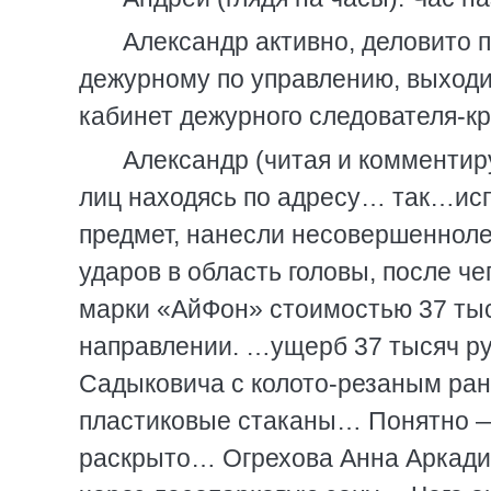
Александр активно, деловито п
дежурному по управлению, выходит
кабинет дежурного следователя-кр
Александр (читая и комментир
лиц находясь по адресу… так…исп
предмет, нанесли несовершеннол
ударов в область головы, после ч
марки «АйФон» стоимостью 37 тыс
направлении. …ущерб 37 тысяч ру
Садыковича с колото-резаным ра
пластиковые стаканы… Понятно —
раскрыто… Огрехова Анна Аркади