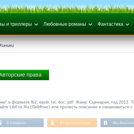
вы и триллеры
Любовные романы
Фантастика
Киники
Авторские права
и" в формате fb2, epub, txt, doc, pdf. Жанр: Сценарии, год 2012. 
айте LibFox.Ru (ЛибФокс) или прочесть описание и ознакомиться с
В Instagram
В Одноклассниках
Мы Вконтак