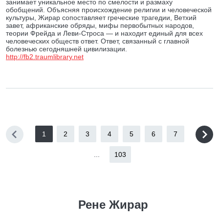
занимает уникальное место по смелости и размаху
обобщений. Объясняя происхождение религии и человеческой
культуры, Жирар сопоставляет греческие трагедии, Ветхий
завет, африканские обряды, мифы первобытных народов,
теории Фрейда и Леви-Строса — и находит единый для всех
человеческих обществ ответ. Ответ, связанный с главной
болезнью сегодняшней цивилизации.
http://fb2.traumlibrary.net
1
2
3
4
5
6
7
...
103
Рене Жирар