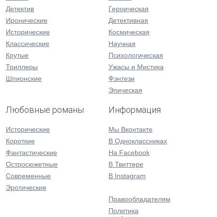
Детектив
Героическая
Иронические
Детективная
Исторические
Космическая
Классические
Научная
Крутые
Психологическая
Триллеры
Ужасы и Мистика
Шпионские
Фэнтези
Эпическая
Любовные романы
Информация
Исторические
Мы Вконтакте
Короткие
В Одноклассниках
Фантастические
На Facebook
Остросюжетные
В Твиттере
Современные
В Instagram
Эротические
Правообладателям
Политика