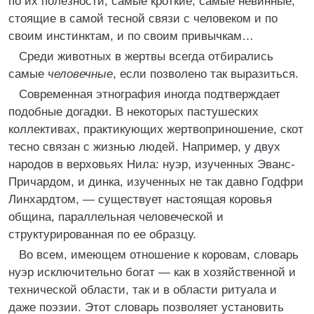
по их полезности, самые кроткие, самые невинные,
стоящие в самой тесной связи с человеком и по
своим инстинктам, и по своим привычкам…
Среди животных в жертвы всегда отбирались
самые
человечные
, если позволено так выразиться.
Современная этнография иногда подтверждает
подобные догадки. В некоторых пастушеских
коллективах, практикующих жертвоприношение, скот
тесно связан с жизнью людей. Например, у двух
народов в верховьях Нила: нуэр, изученных Эванс-
Причардом, и динка, изученных не так давно Годфри
Линхардтом, — существует настоящая коровья
община, параллельная человеческой и
структурированная по ее образцу.
Во всем, имеющем отношение к коровам, словарь
нуэр исключительно богат — как в хозяйственной и
технической области, так и в области ритуала и
даже поэзии. Этот словарь позволяет установить