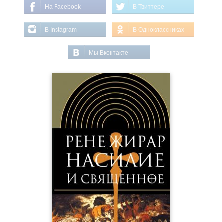
На Facebook
В Твиттере
В Instagram
В Одноклассниках
Мы Вконтакте